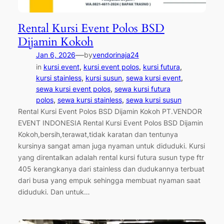
Rental Kursi Event Polos BSD
Dijamin Kokoh
—
Jan 6, 2026
by
vendorinaja24
in
kursi event
, 
kursi event polos
, 
kursi futura
, 
kursi stainless
, 
kursi susun
, 
sewa kursi event
, 
sewa kursi event polos
, 
sewa kursi futura
polos
, 
sewa kursi stainless
, 
sewa kursi susun
Rental Kursi Event Polos BSD Dijamin Kokoh PT.VENDOR
EVENT INDONESIA Rental Kursi Event Polos BSD Dijamin
Kokoh,bersih,terawat,tidak karatan dan tentunya
kursinya sangat aman juga nyaman untuk diduduki. Kursi
yang direntalkan adalah rental kursi futura susun type ftr
405 kerangkanya dari stainless dan dudukannya terbuat
dari busa yang empuk sehingga membuat nyaman saat
diduduki. Dan untuk…