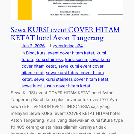
Sewa KURSI event COVER HITAM
KETAT hotel Aston Tangerang
—
Jun 2, 2026
by
vendorinaja24
in
Blog
, 
kursi event cover hitam ketat
, 
kursi
futura
, 
kursi stainless
, 
kursi susun
, 
sewa kursi
cover hitam ketat
, 
sewa kursi event cover
hitam ketat
, 
sewa kursi futura cover hitam
ketat
, 
sewa kursi stainless cover hitam ketat
, 
sewa kursi susun cover hitam ketat
Sewa KURSI event COVER HITAM KETAT hotel Aston
Tangerang Butuh kursi plus cover untuk event ??? Ayo
sewa di PT.VENDOR EVENT INDONESIA saja yang
melayani Sewa KURSI event COVER KETAT HITAM hotel
Aston Tangerang. Kursi yang disewakan kursi futura type
ftr 405 kerangka stainless dijamin kursinya tidak
karatan,tidak mudah patah,tidak karatan. Untuk kursi