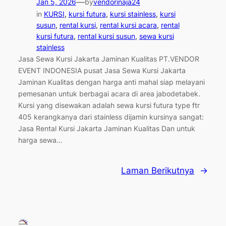
—
Jan 5, 2026
by
vendorinaja24
in
KURSI
, 
kursi futura
, 
kursi stainless
, 
kursi
susun
, 
rental kursi
, 
rental kursi acara
, 
rental
kursi futura
, 
rental kursi susun
, 
sewa kursi
stainless
Jasa Sewa Kursi Jakarta Jaminan Kualitas PT.VENDOR
EVENT INDONESIA pusat Jasa Sewa Kursi Jakarta
Jaminan Kualitas dengan harga anti mahal siap melayani
pemesanan untuk berbagai acara di area jabodetabek.
Kursi yang disewakan adalah sewa kursi futura type ftr
405 kerangkanya dari stainless dijamin kursinya sangat:
Jasa Rental Kursi Jakarta Jaminan Kualitas Dan untuk
harga sewa…
Laman Berikutnya
→