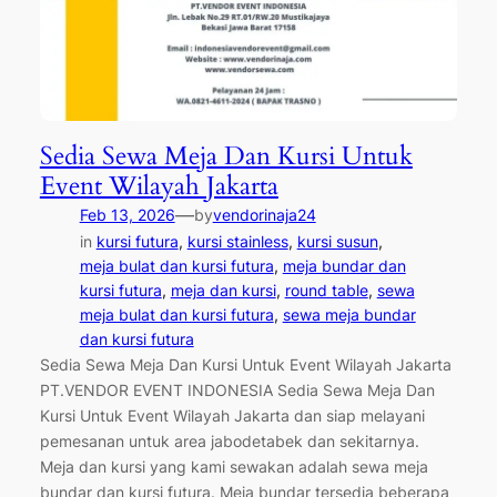
Sedia Sewa Meja Dan Kursi Untuk
Event Wilayah Jakarta
—
Feb 13, 2026
by
vendorinaja24
in
kursi futura
, 
kursi stainless
, 
kursi susun
, 
meja bulat dan kursi futura
, 
meja bundar dan
kursi futura
, 
meja dan kursi
, 
round table
, 
sewa
meja bulat dan kursi futura
, 
sewa meja bundar
dan kursi futura
Sedia Sewa Meja Dan Kursi Untuk Event Wilayah Jakarta
PT.VENDOR EVENT INDONESIA Sedia Sewa Meja Dan
Kursi Untuk Event Wilayah Jakarta dan siap melayani
pemesanan untuk area jabodetabek dan sekitarnya.
Meja dan kursi yang kami sewakan adalah sewa meja
bundar dan kursi futura. Meja bundar tersedia beberapa