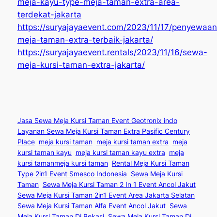
meja-kayu-type-meja-taman-extra-area-
terdekat-jakarta
https://suryajayaevent.com/2023/11/17/penyewaan
meja-taman-extra-terbaik-jakarta/
https://suryajayaevent.rentals/2023/11/16/sewa-
meja-kursi-taman-extra-jakarta/
Jasa Sewa Meja Kursi Taman Event Geotronix indo
Layanan Sewa Meja Kursi Taman Extra Pasific Century
Place
meja kursi taman
meja kursi taman extra
meja
kursi taman kayu
meja kursi taman kayu extra
meja
kursi tamanmeja kursi taman
Rental Meja Kursi Taman
Type 2in1 Event Smesco Indonesia
Sewa Meja Kursi
Taman
Sewa Meja Kursi Taman 2 In 1 Event Ancol Jakut
Sewa Meja Kursi Taman 2in1 Event Area Jakarta Selatan
Sewa Meja Kursi Taman Alfa Event Ancol Jakut
Sewa
Meja Kursi Taman Di Bekasi
Sewa Meja Kursi Taman Di