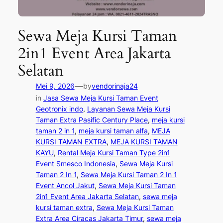
Sewa Meja Kursi Taman
2in1 Event Area Jakarta
Selatan
—
Mei 9, 2026
by
vendorinaja24
in
Jasa Sewa Meja Kursi Taman Event
Geotronix indo
, 
Layanan Sewa Meja Kursi
Taman Extra Pasific Century Place
, 
meja kursi
taman 2 in 1
, 
meja kursi taman alfa
, 
MEJA
KURSI TAMAN EXTRA
, 
MEJA KURSI TAMAN
KAYU
, 
Rental Meja Kursi Taman Type 2in1
Event Smesco Indonesia
, 
Sewa Meja Kursi
Taman 2 In 1
, 
Sewa Meja Kursi Taman 2 In 1
Event Ancol Jakut
, 
Sewa Meja Kursi Taman
2in1 Event Area Jakarta Selatan
, 
sewa meja
kursi taman extra
, 
Sewa Meja Kursi Taman
Extra Area Ciracas Jakarta Timur
, 
sewa meja