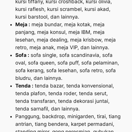
kursi tiffany, kursi croshback, kursi olivia,
kursi raflesh, kursi scrambel, kursi akad,
kursi barstool, dan lainnya.
Meja :
meja bundar, meja kotak, meja
panjang, meja konsul, meja IBM, meja
lesehan, meja dealing, meja krisbow, meja
retro, meja anak, meja VIP, dan lainnya.
Sofa :
sofa single, sofa scandinavia, sofa
oval, sofa queen, sofa puff, sofa pelaminan,
sofa kerang, sofa lesehan, sofa retro, sofa
bludru, dan lainnya.
Tenda :
tenda bazar, tenda konvensional,
tenda plafon, tenda roder, tenda serut,
tenda transfaran, tenda dekorasi juntai,
tenda sarnafil, dan lainnya.
Panggung, backdrop, minigarden, tirai, tiang
antrian, tiang bendera, karpet permadani,
standing miror, gong peresmian, gubukan