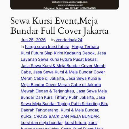
Sewa Kursi Event,Meja
Bundar Full Cover Jakarta
—
Jun 25, 2026
by
vendorinaja24
in
harga sewa kursi futura
, 
Harga Terbaru
Kursi Futura Siap Kirim Kadaung Depok
, 
Jasa
Layanan Sewa Kursi Futura Pusat Bekasi
, 
Jasa Sewa Kursi & Meja Bundar Cover Merah
Cabe
, 
Jasa Sewa Kursi & Meja Bundar Cover
Merah Cabe di Jakarta
, 
Jasa Sewa Kursi &
Meja Bundar Cover Merah Cabe di Jakarta
Mewah Elegan & Terjangkau
, 
Jasa Sewa Meja
Bundar Dan Kursi Tiffany Putih Jakarta
, 
Jasa
Sewa Meja Bundar Toping Putih Sekerting Biru
Daerah Tanggerang
, 
Kursi & Meja Bundar
, 
KURSI CROSS BACK DAN MEJA BUNDAR
, 
kursi dan meja bundar
, 
kursi futura
, 
kursi
futura cover cokelat
, 
Sewa Kursi Event,Meja