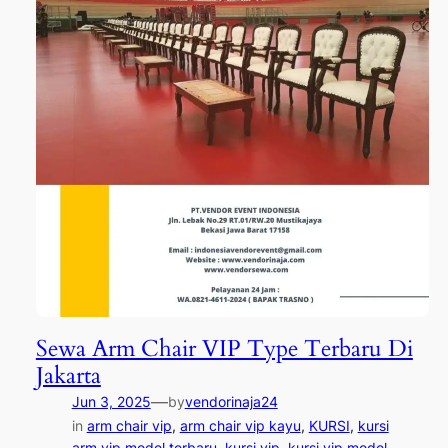
Sewa Arm Chair VIP Type Terbaru Di
Jakarta
—
Jun 3, 2025
by
vendorinaja24
in
arm chair vip
, 
arm chair vip kayu
, 
KURSI
, 
kursi
arm vip model terbaru
, 
kursi vip
, 
kursi vip model