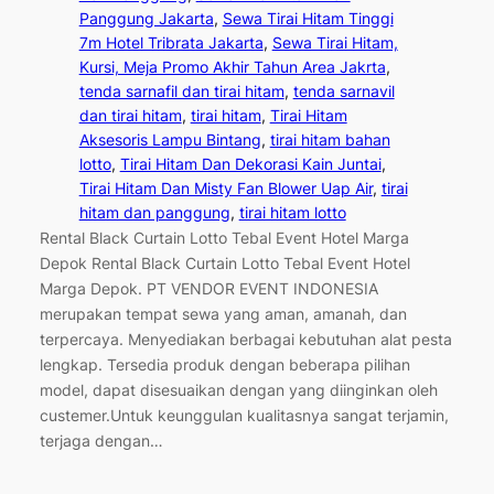
Panggung Jakarta
, 
Sewa Tirai Hitam Tinggi
7m Hotel Tribrata Jakarta
, 
Sewa Tirai Hitam,
Kursi, Meja Promo Akhir Tahun Area Jakrta
, 
tenda sarnafil dan tirai hitam
, 
tenda sarnavil
dan tirai hitam
, 
tirai hitam
, 
Tirai Hitam
Aksesoris Lampu Bintang
, 
tirai hitam bahan
lotto
, 
Tirai Hitam Dan Dekorasi Kain Juntai
, 
Tirai Hitam Dan Misty Fan Blower Uap Air
, 
tirai
hitam dan panggung
, 
tirai hitam lotto
Rental Black Curtain Lotto Tebal Event Hotel Marga
Depok Rental Black Curtain Lotto Tebal Event Hotel
Marga Depok. PT VENDOR EVENT INDONESIA
merupakan tempat sewa yang aman, amanah, dan
terpercaya. Menyediakan berbagai kebutuhan alat pesta
lengkap. Tersedia produk dengan beberapa pilihan
model, dapat disesuaikan dengan yang diinginkan oleh
custemer.Untuk keunggulan kualitasnya sangat terjamin,
terjaga dengan…