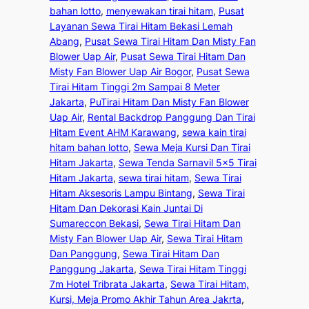
bahan lotto
, 
menyewakan tirai hitam
, 
Pusat
Layanan Sewa Tirai Hitam Bekasi Lemah
Abang
, 
Pusat Sewa Tirai Hitam Dan Misty Fan
Blower Uap Air
, 
Pusat Sewa Tirai Hitam Dan
Misty Fan Blower Uap Air Bogor
, 
Pusat Sewa
Tirai Hitam Tinggi 2m Sampai 8 Meter
Jakarta
, 
PuTirai Hitam Dan Misty Fan Blower
Uap Air
, 
Rental Backdrop Panggung Dan Tirai
Hitam Event AHM Karawang
, 
sewa kain tirai
hitam bahan lotto
, 
Sewa Meja Kursi Dan Tirai
Hitam Jakarta
, 
Sewa Tenda Sarnavil 5×5 Tirai
Hitam Jakarta
, 
sewa tirai hitam
, 
Sewa Tirai
Hitam Aksesoris Lampu Bintang
, 
Sewa Tirai
Hitam Dan Dekorasi Kain Juntai Di
Sumareccon Bekasi
, 
Sewa Tirai Hitam Dan
Misty Fan Blower Uap Air
, 
Sewa Tirai Hitam
Dan Panggung
, 
Sewa Tirai Hitam Dan
Panggung Jakarta
, 
Sewa Tirai Hitam Tinggi
7m Hotel Tribrata Jakarta
, 
Sewa Tirai Hitam,
Kursi, Meja Promo Akhir Tahun Area Jakrta
, 