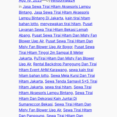
—
Agu 16, 2025
by
vendorinaja24
in
Jasa Sewa Tirai Hitam Aksesoris Lampu
Bintang
, 
Jasa Sewa Tirai Hitam Aksesoris
Lampu Bintang Di Jakarta
, 
kain tirai hitam
bahan lotto
, 
menyewakan tirai hitam
, 
Pusat
Layanan Sewa Tirai Hitam Bekasi Lemah
Abang
, 
Pusat Sewa Tirai Hitam Dan Misty Fan
Blower Uap Air
, 
Pusat Sewa Tirai Hitam Dan
Misty Fan Blower Uap Air Bogor
, 
Pusat Sewa
Tirai Hitam Tinggi 2m Sampai 8 Meter
Jakarta
, 
PuTirai Hitam Dan Misty Fan Blower
Uap Air
, 
Rental Backdrop Panggung Dan Tirai
Hitam Event AHM Karawang
, 
sewa kain tirai
hitam bahan lotto
, 
Sewa Meja Kursi Dan Tirai
Hitam Jakarta
, 
Sewa Tenda Sarnavil 5×5 Tirai
Hitam Jakarta
, 
sewa tirai hitam
, 
Sewa Tirai
Hitam Aksesoris Lampu Bintang
, 
Sewa Tirai
Hitam Dan Dekorasi Kain Juntai Di
Sumareccon Bekasi
, 
Sewa Tirai Hitam Dan
Misty Fan Blower Uap Air
, 
Sewa Tirai Hitam
Dan Panggung
, 
Sewa Tirai Hitam Dan