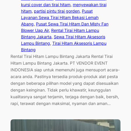
kursi cover dan tirai hitam
, 
menyewakan tirai
hitam
, 
partisi pintu tirai gorden
, 
Pusat
Layanan Sewa Tirai Hitam Bekasi Lemah
Abang
, 
Pusat Sewa Tirai Hitam Dan Misty Fan
Blower Uap Air
, 
Rental Tirai Hitam Lampu
Bintang Jakarta
, 
Sewa Tirai Hitam Aksesoris
Lampu Bintang
, 
Tirai Hitam Aksesoris Lampu
Bintang
Rental Tirai Hitam Lampu Bintang Jakarta Rental Tirai
Hitam Lampu Bintang Jakarta. PT VENDOR EVENT
INDONESIA siap untuk memenuhi juga mensuport acara-
acara anda. Pastinya tersedia produk-produk alat pesta
dengan beberapa pilihan model yang dapat disesuaikan
dengan keinginan. Tidak perlu khawatir, keunggulan
kualitasnya sangat terjamin, terjaga dengan baik, bersih,
rapi, terawat dengan maksimal, nyaman dan aman…