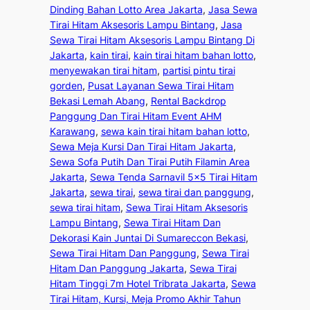
Dinding Bahan Lotto Area Jakarta
, 
Jasa Sewa
Tirai Hitam Aksesoris Lampu Bintang
, 
Jasa
Sewa Tirai Hitam Aksesoris Lampu Bintang Di
Jakarta
, 
kain tirai
, 
kain tirai hitam bahan lotto
, 
menyewakan tirai hitam
, 
partisi pintu tirai
gorden
, 
Pusat Layanan Sewa Tirai Hitam
Bekasi Lemah Abang
, 
Rental Backdrop
Panggung Dan Tirai Hitam Event AHM
Karawang
, 
sewa kain tirai hitam bahan lotto
, 
Sewa Meja Kursi Dan Tirai Hitam Jakarta
, 
Sewa Sofa Putih Dan Tirai Putih Filamin Area
Jakarta
, 
Sewa Tenda Sarnavil 5×5 Tirai Hitam
Jakarta
, 
sewa tirai
, 
sewa tirai dan panggung
, 
sewa tirai hitam
, 
Sewa Tirai Hitam Aksesoris
Lampu Bintang
, 
Sewa Tirai Hitam Dan
Dekorasi Kain Juntai Di Sumareccon Bekasi
, 
Sewa Tirai Hitam Dan Panggung
, 
Sewa Tirai
Hitam Dan Panggung Jakarta
, 
Sewa Tirai
Hitam Tinggi 7m Hotel Tribrata Jakarta
, 
Sewa
Tirai Hitam, Kursi, Meja Promo Akhir Tahun