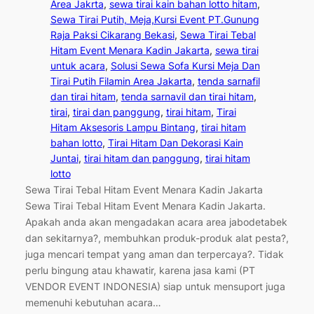
Area Jakrta
, 
sewa tirai kain bahan lotto hitam
, 
Sewa Tirai Putih, Meja,Kursi Event PT.Gunung
Raja Paksi Cikarang Bekasi
, 
Sewa Tirai Tebal
Hitam Event Menara Kadin Jakarta
, 
sewa tirai
untuk acara
, 
Solusi Sewa Sofa Kursi Meja Dan
Tirai Putih Filamin Area Jakarta
, 
tenda sarnafil
dan tirai hitam
, 
tenda sarnavil dan tirai hitam
, 
tirai
, 
tirai dan panggung
, 
tirai hitam
, 
Tirai
Hitam Aksesoris Lampu Bintang
, 
tirai hitam
bahan lotto
, 
Tirai Hitam Dan Dekorasi Kain
Juntai
, 
tirai hitam dan panggung
, 
tirai hitam
lotto
Sewa Tirai Tebal Hitam Event Menara Kadin Jakarta
Sewa Tirai Tebal Hitam Event Menara Kadin Jakarta.
Apakah anda akan mengadakan acara area jabodetabek
dan sekitarnya?, membuhkan produk-produk alat pesta?,
juga mencari tempat yang aman dan terpercaya?. Tidak
perlu bingung atau khawatir, karena jasa kami (PT
VENDOR EVENT INDONESIA) siap untuk mensuport juga
memenuhi kebutuhan acara…