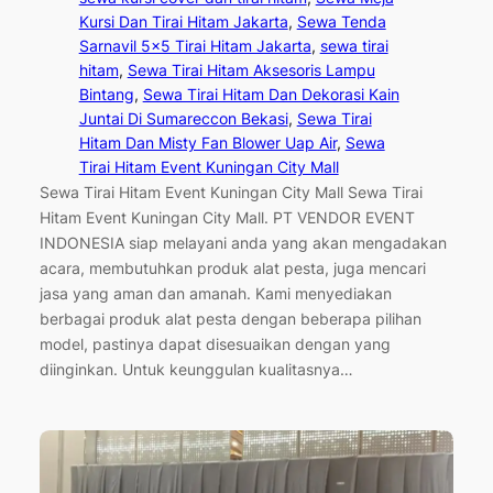
Kursi Dan Tirai Hitam Jakarta
, 
Sewa Tenda
Sarnavil 5×5 Tirai Hitam Jakarta
, 
sewa tirai
hitam
, 
Sewa Tirai Hitam Aksesoris Lampu
Bintang
, 
Sewa Tirai Hitam Dan Dekorasi Kain
Juntai Di Sumareccon Bekasi
, 
Sewa Tirai
Hitam Dan Misty Fan Blower Uap Air
, 
Sewa
Tirai Hitam Event Kuningan City Mall
Sewa Tirai Hitam Event Kuningan City Mall Sewa Tirai
Hitam Event Kuningan City Mall. PT VENDOR EVENT
INDONESIA siap melayani anda yang akan mengadakan
acara, membutuhkan produk alat pesta, juga mencari
jasa yang aman dan amanah. Kami menyediakan
berbagai produk alat pesta dengan beberapa pilihan
model, pastinya dapat disesuaikan dengan yang
diinginkan. Untuk keunggulan kualitasnya…