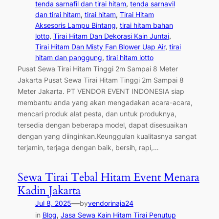
tenda sarnafil dan tirai hitam
, 
tenda sarnavil
dan tirai hitam
, 
tirai hitam
, 
Tirai Hitam
Aksesoris Lampu Bintang
, 
tirai hitam bahan
lotto
, 
Tirai Hitam Dan Dekorasi Kain Juntai
, 
Tirai Hitam Dan Misty Fan Blower Uap Air
, 
tirai
hitam dan panggung
, 
tirai hitam lotto
Pusat Sewa Tirai Hitam Tinggi 2m Sampai 8 Meter
Jakarta Pusat Sewa Tirai Hitam Tinggi 2m Sampai 8
Meter Jakarta. PT VENDOR EVENT INDONESIA siap
membantu anda yang akan mengadakan acara-acara,
mencari produk alat pesta, dan untuk produknya,
tersedia dengan beberapa model, dapat disesuaikan
dengan yang diinginkan.Keunggulan kualitasnya sangat
terjamin, terjaga dengan baik, bersih, rapi,…
Sewa Tirai Tebal Hitam Event Menara
Kadin Jakarta
—
Jul 8, 2025
by
vendorinaja24
in
Blog
, 
Jasa Sewa Kain Hitam Tirai Penutup