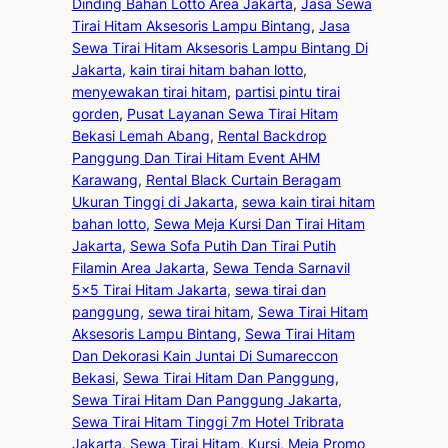
Dinding Bahan Lotto Area Jakarta
, 
Jasa Sewa
Tirai Hitam Aksesoris Lampu Bintang
, 
Jasa
Sewa Tirai Hitam Aksesoris Lampu Bintang Di
Jakarta
, 
kain tirai hitam bahan lotto
, 
menyewakan tirai hitam
, 
partisi pintu tirai
gorden
, 
Pusat Layanan Sewa Tirai Hitam
Bekasi Lemah Abang
, 
Rental Backdrop
Panggung Dan Tirai Hitam Event AHM
Karawang
, 
Rental Black Curtain Beragam
Ukuran Tinggi di Jakarta
, 
sewa kain tirai hitam
bahan lotto
, 
Sewa Meja Kursi Dan Tirai Hitam
Jakarta
, 
Sewa Sofa Putih Dan Tirai Putih
Filamin Area Jakarta
, 
Sewa Tenda Sarnavil
5×5 Tirai Hitam Jakarta
, 
sewa tirai dan
panggung
, 
sewa tirai hitam
, 
Sewa Tirai Hitam
Aksesoris Lampu Bintang
, 
Sewa Tirai Hitam
Dan Dekorasi Kain Juntai Di Sumareccon
Bekasi
, 
Sewa Tirai Hitam Dan Panggung
, 
Sewa Tirai Hitam Dan Panggung Jakarta
, 
Sewa Tirai Hitam Tinggi 7m Hotel Tribrata
Jakarta
, 
Sewa Tirai Hitam, Kursi, Meja Promo