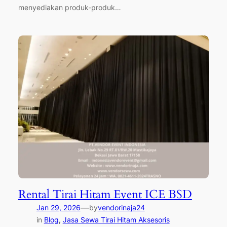
menyediakan produk-produk…
Rental Tirai Hitam Event ICE BSD
—
Jan 29, 2026
by
vendorinaja24
in
Blog
, 
Jasa Sewa Tirai Hitam Aksesoris