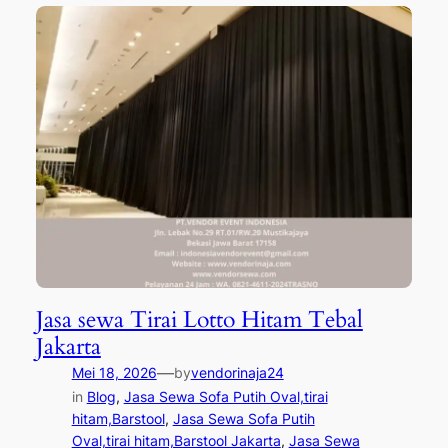
Jasa sewa Tirai Lotto Hitam Tebal
Jakarta
—
Mei 18, 2026
by
vendorinaja24
in
Blog
, 
Jasa Sewa Sofa Putih Oval,tirai
hitam,Barstool
, 
Jasa Sewa Sofa Putih
Oval,tirai hitam,Barstool Jakarta
, 
Jasa Sewa