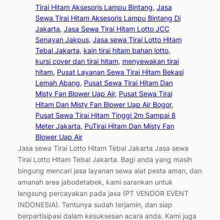
Tirai Hitam Aksesoris Lampu Bintang
, 
Jasa
Sewa Tirai Hitam Aksesoris Lampu Bintang Di
Jakarta
, 
Jasa Sewa Tirai Hitam Lotto JCC
Senayan Jakpus
, 
Jasa sewa Tirai Lotto Hitam
Tebal Jakarta
, 
kain tirai hitam bahan lotto
, 
kursi cover dan tirai hitam
, 
menyewakan tirai
hitam
, 
Pusat Layanan Sewa Tirai Hitam Bekasi
Lemah Abang
, 
Pusat Sewa Tirai Hitam Dan
Misty Fan Blower Uap Air
, 
Pusat Sewa Tirai
Hitam Dan Misty Fan Blower Uap Air Bogor
, 
Pusat Sewa Tirai Hitam Tinggi 2m Sampai 8
Meter Jakarta
, 
PuTirai Hitam Dan Misty Fan
Blower Uap Air
Jasa sewa Tirai Lotto Hitam Tebal Jakarta Jasa sewa
Tirai Lotto Hitam Tebal Jakarta. Bagi anda yang masih
bingung mencari jasa layanan sewa alat pesta aman, dan
amanah area jabodetabek, kami sarankan untuk
langsung percayakan pada jasa (PT VENDOR EVENT
INDONESIA). Tentunya sudah terjamin, dan siap
berpartisipasi dalam kesuksesan acara anda. Kami juga