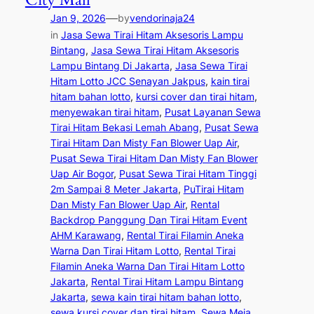
—
Jan 9, 2026
by
vendorinaja24
in
Jasa Sewa Tirai Hitam Aksesoris Lampu
Bintang
, 
Jasa Sewa Tirai Hitam Aksesoris
Lampu Bintang Di Jakarta
, 
Jasa Sewa Tirai
Hitam Lotto JCC Senayan Jakpus
, 
kain tirai
hitam bahan lotto
, 
kursi cover dan tirai hitam
, 
menyewakan tirai hitam
, 
Pusat Layanan Sewa
Tirai Hitam Bekasi Lemah Abang
, 
Pusat Sewa
Tirai Hitam Dan Misty Fan Blower Uap Air
, 
Pusat Sewa Tirai Hitam Dan Misty Fan Blower
Uap Air Bogor
, 
Pusat Sewa Tirai Hitam Tinggi
2m Sampai 8 Meter Jakarta
, 
PuTirai Hitam
Dan Misty Fan Blower Uap Air
, 
Rental
Backdrop Panggung Dan Tirai Hitam Event
AHM Karawang
, 
Rental Tirai Filamin Aneka
Warna Dan Tirai Hitam Lotto
, 
Rental Tirai
Filamin Aneka Warna Dan Tirai Hitam Lotto
Jakarta
, 
Rental Tirai Hitam Lampu Bintang
Jakarta
, 
sewa kain tirai hitam bahan lotto
, 
sewa kursi cover dan tirai hitam
, 
Sewa Meja