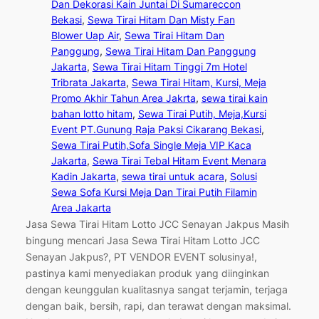
Dan Dekorasi Kain Juntai Di Sumareccon
Bekasi
, 
Sewa Tirai Hitam Dan Misty Fan
Blower Uap Air
, 
Sewa Tirai Hitam Dan
Panggung
, 
Sewa Tirai Hitam Dan Panggung
Jakarta
, 
Sewa Tirai Hitam Tinggi 7m Hotel
Tribrata Jakarta
, 
Sewa Tirai Hitam, Kursi, Meja
Promo Akhir Tahun Area Jakrta
, 
sewa tirai kain
bahan lotto hitam
, 
Sewa Tirai Putih, Meja,Kursi
Event PT.Gunung Raja Paksi Cikarang Bekasi
, 
Sewa Tirai Putih,Sofa Single Meja VIP Kaca
Jakarta
, 
Sewa Tirai Tebal Hitam Event Menara
Kadin Jakarta
, 
sewa tirai untuk acara
, 
Solusi
Sewa Sofa Kursi Meja Dan Tirai Putih Filamin
Area Jakarta
Jasa Sewa Tirai Hitam Lotto JCC Senayan Jakpus Masih
bingung mencari Jasa Sewa Tirai Hitam Lotto JCC
Senayan Jakpus?, PT VENDOR EVENT solusinya!,
pastinya kami menyediakan produk yang diinginkan
dengan keunggulan kualitasnya sangat terjamin, terjaga
dengan baik, bersih, rapi, dan terawat dengan maksimal.