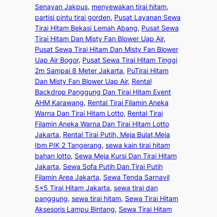
Senayan Jakpus
, 
menyewakan tirai hitam
, 
partisi pintu tirai gorden
, 
Pusat Layanan Sewa
Tirai Hitam Bekasi Lemah Abang
, 
Pusat Sewa
Tirai Hitam Dan Misty Fan Blower Uap Air
, 
Pusat Sewa Tirai Hitam Dan Misty Fan Blower
Uap Air Bogor
, 
Pusat Sewa Tirai Hitam Tinggi
2m Sampai 8 Meter Jakarta
, 
PuTirai Hitam
Dan Misty Fan Blower Uap Air
, 
Rental
Backdrop Panggung Dan Tirai Hitam Event
AHM Karawang
, 
Rental Tirai Filamin Aneka
Warna Dan Tirai Hitam Lotto
, 
Rental Tirai
Filamin Aneka Warna Dan Tirai Hitam Lotto
Jakarta
, 
Rental Tirai Putih, Meja Bulat,Meja
Ibm PIK 2 Tangerang
, 
sewa kain tirai hitam
bahan lotto
, 
Sewa Meja Kursi Dan Tirai Hitam
Jakarta
, 
Sewa Sofa Putih Dan Tirai Putih
Filamin Area Jakarta
, 
Sewa Tenda Sarnavil
5×5 Tirai Hitam Jakarta
, 
sewa tirai dan
panggung
, 
sewa tirai hitam
, 
Sewa Tirai Hitam
Aksesoris Lampu Bintang
, 
Sewa Tirai Hitam