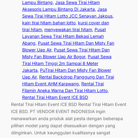
Lampu Bintang
, 
Jasa Sewa Tirai Hitam
Aksesoris Lampu Bintang Di Jakarta
, 
Jasa
Sewa Tirai Hitam Lotto JCC Senayan Jakpus
, 
kain tirai hitam bahan lotto
, 
kursi cover dan
tirai hitam
, 
menyewakan tirai hitam
, 
Pusat
Layanan Sewa Tirai Hitam Bekasi Lemah
Abang
, 
Pusat Sewa Tirai Hitam Dan Misty Fan
Blower Uap Air
, 
Pusat Sewa Tirai Hitam Dan
Misty Fan Blower Uap Air Bogor
, 
Pusat Sewa
Tirai Hitam Tinggi 2m Sampai 8 Meter
Jakarta
, 
PuTirai Hitam Dan Misty Fan Blower
Uap Air
, 
Rental Backdrop Panggung Dan Tirai
Hitam Event AHM Karawang
, 
Rental Tirai
Filamin Aneka Warna Dan Tirai Hitam Lotto
, 
Rental Tirai Hitam Event ICE BSD
Rental Tirai Hitam Event ICE BSD Rental Tirai Hitam Event
ICE BSD. PT VENDOR EVENT INDONESIA ingin
menawarkan anda produk alat pesta dengan beberapa
pilihan model yang dapat disesuaikan dengan yang
diinginkan. Untuk keunggulan kualitasnya sangat