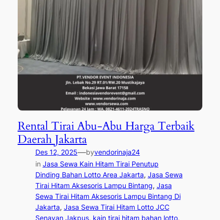
Rental Tirai Abu-Abu Harga Terbaik
Daerah Jakarta
—
Des 12, 2025
by
vendorinaja24
in
Jasa Sewa Kain Hitam Tirai Penutup
Dinding Bahan Lotto Area Jakarta
, 
Jasa Sewa
Tirai Hitam Aksesoris Lampu Bintang
, 
Jasa
Sewa Tirai Hitam Aksesoris Lampu Bintang Di
Jakarta
, 
Jasa Sewa Tirai Hitam Lotto JCC
Senayan Jakpus
, 
kain tirai hitam bahan lotto
, 