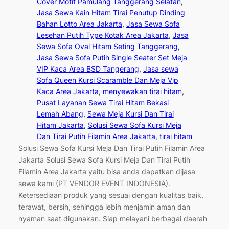
Cover Motif Pamulang Tanggerang Selatan
, 
Jasa Sewa Kain Hitam Tirai Penutup Dinding
Bahan Lotto Area Jakarta
, 
Jasa Sewa Sofa
Lesehan Putih Type Kotak Area Jakarta
, 
Jasa
Sewa Sofa Oval Hitam Seting Tanggerang
, 
Jasa Sewa Sofa Putih Single Seater Set Meja
VIP Kaca Area BSD Tangerang
, 
Jasa sewa
Sofa Queen Kursi Scaramble Dan Meja Vip
Kaca Area Jakarta
, 
menyewakan tirai hitam
, 
Pusat Layanan Sewa Tirai Hitam Bekasi
Lemah Abang
, 
Sewa Meja Kursi Dan Tirai
Hitam Jakarta
, 
Solusi Sewa Sofa Kursi Meja
Dan Tirai Putih Filamin Area Jakarta
, 
tirai hitam
Solusi Sewa Sofa Kursi Meja Dan Tirai Putih Filamin Area
Jakarta Solusi Sewa Sofa Kursi Meja Dan Tirai Putih
Filamin Area Jakarta yaitu bisa anda dapatkan dijasa
sewa kami (PT VENDOR EVENT INDONESIA).
Ketersediaan produk yang sesuai dengan kualitas baik,
terawat, bersih, sehingga lebih menjamin aman dan
nyaman saat digunakan. Siap melayani berbagai daerah