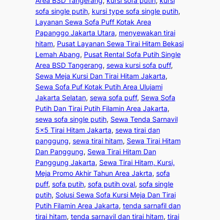
Area BSD Tangerang
, 
kursi sofa putih
, 
kursi
sofa single putih
, 
kursi type sofa single putih
, 
Layanan Sewa Sofa Puff Kotak Area
Papanggo Jakarta Utara
, 
menyewakan tirai
hitam
, 
Pusat Layanan Sewa Tirai Hitam Bekasi
Lemah Abang
, 
Pusat Rental Sofa Putih Single
Area BSD Tangerang
, 
sewa kursi sofa puff
, 
Sewa Meja Kursi Dan Tirai Hitam Jakarta
, 
Sewa Sofa Puf Kotak Putih Area Ulujami
Jakarta Selatan
, 
sewa sofa puff
, 
Sewa Sofa
Putih Dan Tirai Putih Filamin Area Jakarta
, 
sewa sofa single putih
, 
Sewa Tenda Sarnavil
5×5 Tirai Hitam Jakarta
, 
sewa tirai dan
panggung
, 
sewa tirai hitam
, 
Sewa Tirai Hitam
Dan Panggung
, 
Sewa Tirai Hitam Dan
Panggung Jakarta
, 
Sewa Tirai Hitam, Kursi,
Meja Promo Akhir Tahun Area Jakrta
, 
sofa
puff
, 
sofa putih
, 
sofa putih oval
, 
sofa single
putih
, 
Solusi Sewa Sofa Kursi Meja Dan Tirai
Putih Filamin Area Jakarta
, 
tenda sarnafil dan
tirai hitam
, 
tenda sarnavil dan tirai hitam
, 
tirai