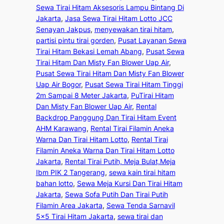
Sewa Tirai Hitam Aksesoris Lampu Bintang Di
Jakarta
, 
Jasa Sewa Tirai Hitam Lotto JCC
Senayan Jakpus
, 
menyewakan tirai hitam
, 
partisi pintu tirai gorden
, 
Pusat Layanan Sewa
Tirai Hitam Bekasi Lemah Abang
, 
Pusat Sewa
Tirai Hitam Dan Misty Fan Blower Uap Air
, 
Pusat Sewa Tirai Hitam Dan Misty Fan Blower
Uap Air Bogor
, 
Pusat Sewa Tirai Hitam Tinggi
2m Sampai 8 Meter Jakarta
, 
PuTirai Hitam
Dan Misty Fan Blower Uap Air
, 
Rental
Backdrop Panggung Dan Tirai Hitam Event
AHM Karawang
, 
Rental Tirai Filamin Aneka
Warna Dan Tirai Hitam Lotto
, 
Rental Tirai
Filamin Aneka Warna Dan Tirai Hitam Lotto
Jakarta
, 
Rental Tirai Putih, Meja Bulat,Meja
Ibm PIK 2 Tangerang
, 
sewa kain tirai hitam
bahan lotto
, 
Sewa Meja Kursi Dan Tirai Hitam
Jakarta
, 
Sewa Sofa Putih Dan Tirai Putih
Filamin Area Jakarta
, 
Sewa Tenda Sarnavil
5×5 Tirai Hitam Jakarta
, 
sewa tirai dan