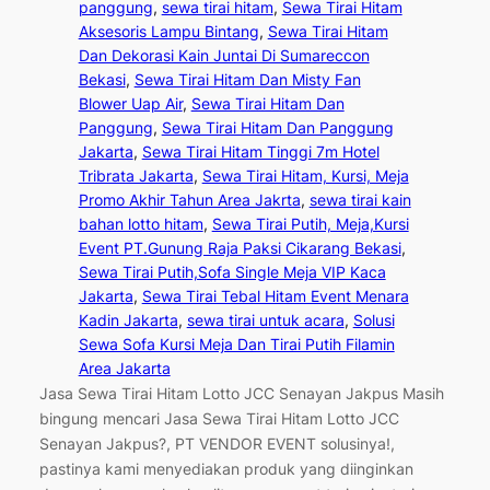
panggung
, 
sewa tirai hitam
, 
Sewa Tirai Hitam
Aksesoris Lampu Bintang
, 
Sewa Tirai Hitam
Dan Dekorasi Kain Juntai Di Sumareccon
Bekasi
, 
Sewa Tirai Hitam Dan Misty Fan
Blower Uap Air
, 
Sewa Tirai Hitam Dan
Panggung
, 
Sewa Tirai Hitam Dan Panggung
Jakarta
, 
Sewa Tirai Hitam Tinggi 7m Hotel
Tribrata Jakarta
, 
Sewa Tirai Hitam, Kursi, Meja
Promo Akhir Tahun Area Jakrta
, 
sewa tirai kain
bahan lotto hitam
, 
Sewa Tirai Putih, Meja,Kursi
Event PT.Gunung Raja Paksi Cikarang Bekasi
, 
Sewa Tirai Putih,Sofa Single Meja VIP Kaca
Jakarta
, 
Sewa Tirai Tebal Hitam Event Menara
Kadin Jakarta
, 
sewa tirai untuk acara
, 
Solusi
Sewa Sofa Kursi Meja Dan Tirai Putih Filamin
Area Jakarta
Jasa Sewa Tirai Hitam Lotto JCC Senayan Jakpus Masih
bingung mencari Jasa Sewa Tirai Hitam Lotto JCC
Senayan Jakpus?, PT VENDOR EVENT solusinya!,
pastinya kami menyediakan produk yang diinginkan