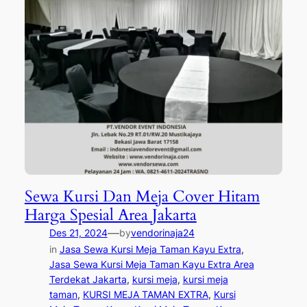
Sewa Kursi Dan Meja Cover Hitam
Harga Spesial Area Jakarta
—
Des 21, 2024
by
vendorinaja24
in
Jasa Sewa Kursi Meja Taman Kayu Extra
, 
Jasa Sewa Kursi Meja Taman Kayu Extra Area
Terdekat Jakarta
, 
kursi meja
, 
kursi meja
taman
, 
KURSI MEJA TAMAN EXTRA
, 
Kursi