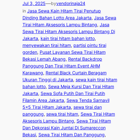
—
Jul 3, 2025
by
vendorinaja24
in
Jasa Sewa Kain Hitam Tirai Penutup
Dinding Bahan Lotto Area Jakarta
, 
Jasa Sewa
Tirai Hitam Aksesoris Lampu Bintang
, 
Jasa
Sewa Tirai Hitam Aksesoris Lampu Bintang Di
Jakarta
, 
kain tirai hitam bahan lotto
, 
menyewakan tirai hitam
, 
partisi pintu tirai
gorden
, 
Pusat Layanan Sewa Tirai Hitam
Bekasi Lemah Abang
, 
Rental Backdrop
Panggung Dan Tirai Hitam Event AHM
Karawang
, 
Rental Black Curtain Beragam
Ukuran Tinggi di Jakarta
, 
sewa kain tirai hitam
bahan lotto
, 
Sewa Meja Kursi Dan Tirai Hitam
Jakarta
, 
Sewa Sofa Putih Dan Tirai Putih
Filamin Area Jakarta
, 
Sewa Tenda Sarnavil
5×5 Tirai Hitam Jakarta
, 
sewa tirai dan
panggung
, 
sewa tirai hitam
, 
Sewa Tirai Hitam
Aksesoris Lampu Bintang
, 
Sewa Tirai Hitam
Dan Dekorasi Kain Juntai Di Sumareccon
Bekasi
, 
Sewa Tirai Hitam Dan Panggung
, 