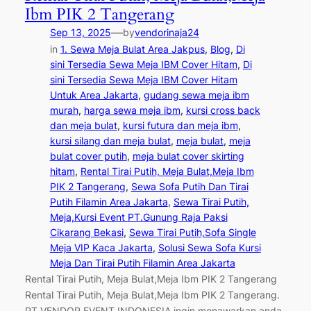
Ibm PIK 2 Tangerang
—
Sep 13, 2025
by
vendorinaja24
in
1. Sewa Meja Bulat Area Jakpus
, 
Blog
, 
Di
sini Tersedia Sewa Meja IBM Cover Hitam
, 
Di
sini Tersedia Sewa Meja IBM Cover Hitam
Untuk Area Jakarta
, 
gudang sewa meja ibm
murah
, 
harga sewa meja ibm
, 
kursi cross back
dan meja bulat
, 
kursi futura dan meja ibm
, 
kursi silang dan meja bulat
, 
meja bulat
, 
meja
bulat cover putih
, 
meja bulat cover skirting
hitam
, 
Rental Tirai Putih, Meja Bulat,Meja Ibm
PIK 2 Tangerang
, 
Sewa Sofa Putih Dan Tirai
Putih Filamin Area Jakarta
, 
Sewa Tirai Putih,
Meja,Kursi Event PT.Gunung Raja Paksi
Cikarang Bekasi
, 
Sewa Tirai Putih,Sofa Single
Meja VIP Kaca Jakarta
, 
Solusi Sewa Sofa Kursi
Meja Dan Tirai Putih Filamin Area Jakarta
Rental Tirai Putih, Meja Bulat,Meja Ibm PIK 2 Tangerang
Rental Tirai Putih, Meja Bulat,Meja Ibm PIK 2 Tangerang.
PT VENDOR EVENT INDONESIA ingin menawarkan anda