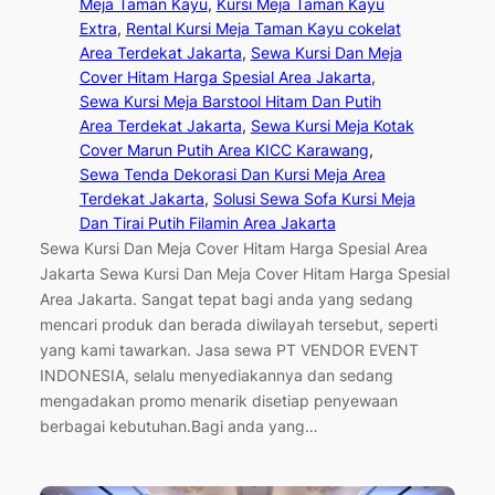
Meja Taman Kayu
, 
Kursi Meja Taman Kayu
Extra
, 
Rental Kursi Meja Taman Kayu cokelat
Area Terdekat Jakarta
, 
Sewa Kursi Dan Meja
Cover Hitam Harga Spesial Area Jakarta
, 
Sewa Kursi Meja Barstool Hitam Dan Putih
Area Terdekat Jakarta
, 
Sewa Kursi Meja Kotak
Cover Marun Putih Area KICC Karawang
, 
Sewa Tenda Dekorasi Dan Kursi Meja Area
Terdekat Jakarta
, 
Solusi Sewa Sofa Kursi Meja
Dan Tirai Putih Filamin Area Jakarta
Sewa Kursi Dan Meja Cover Hitam Harga Spesial Area
Jakarta Sewa Kursi Dan Meja Cover Hitam Harga Spesial
Area Jakarta. Sangat tepat bagi anda yang sedang
mencari produk dan berada diwilayah tersebut, seperti
yang kami tawarkan. Jasa sewa PT VENDOR EVENT
INDONESIA, selalu menyediakannya dan sedang
mengadakan promo menarik disetiap penyewaan
berbagai kebutuhan.Bagi anda yang…