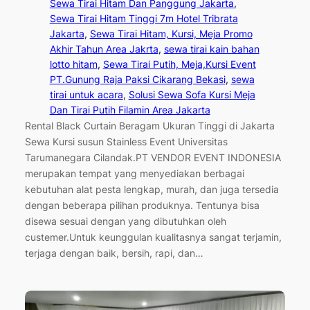
Sewa Tirai Hitam Dan Panggung Jakarta
, 
Sewa Tirai Hitam Tinggi 7m Hotel Tribrata
Jakarta
, 
Sewa Tirai Hitam, Kursi, Meja Promo
Akhir Tahun Area Jakrta
, 
sewa tirai kain bahan
lotto hitam
, 
Sewa Tirai Putih, Meja,Kursi Event
PT.Gunung Raja Paksi Cikarang Bekasi
, 
sewa
tirai untuk acara
, 
Solusi Sewa Sofa Kursi Meja
Dan Tirai Putih Filamin Area Jakarta
Rental Black Curtain Beragam Ukuran Tinggi di Jakarta
Sewa Kursi susun Stainless Event Universitas
Tarumanegara Cilandak.PT VENDOR EVENT INDONESIA
merupakan tempat yang menyediakan berbagai
kebutuhan alat pesta lengkap, murah, dan juga tersedia
dengan beberapa pilihan produknya. Tentunya bisa
disewa sesuai dengan yang dibutuhkan oleh
custemer.Untuk keunggulan kualitasnya sangat terjamin,
terjaga dengan baik, bersih, rapi, dan…