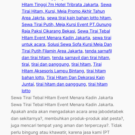
Hitam Tinggi 7m Hotel Tribrata Jakarta
, 
Sewa
Tirai Hitam, Kursi, Meja Promo Akhir Tahun
Area Jakrta
, 
sewa tirai kain bahan lotto hitam
, 
Sewa Tirai Putih, Meja,Kursi Event PT.Gunung
Raja Paksi Cikarang Bekasi
, 
Sewa Tirai Tebal
Hitam Event Menara Kadin Jakarta
, 
sewa tirai
untuk acara
, 
Solusi Sewa Sofa Kursi Meja Dan
Tirai Putih Filamin Area Jakarta
, 
tenda sarnafil
dan tirai hitam
, 
tenda sarnavil dan tirai hitam
, 
tirai
, 
tirai dan panggung
, 
tirai hitam
, 
Tirai
Hitam Aksesoris Lampu Bintang
, 
tirai hitam
bahan lotto
, 
Tirai Hitam Dan Dekorasi Kain
Juntai
, 
tirai hitam dan panggung
, 
tirai hitam
lotto
Sewa Tirai Tebal Hitam Event Menara Kadin Jakarta
Sewa Tirai Tebal Hitam Event Menara Kadin Jakarta.
Apakah anda akan mengadakan acara area jabodetabek
dan sekitarnya?, membuhkan produk-produk alat pesta?,
juga mencari tempat yang aman dan terpercaya?. Tidak
perlu bingung atau khawatir, karena jasa kami (PT