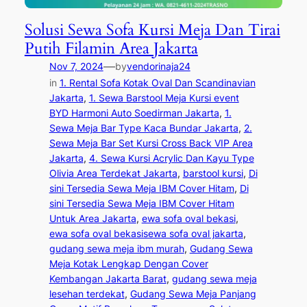
Solusi Sewa Sofa Kursi Meja Dan Tirai
Putih Filamin Area Jakarta
—
Nov 7, 2024
by
vendorinaja24
in
1. Rental Sofa Kotak Oval Dan Scandinavian
Jakarta
, 
1. Sewa Barstool Meja Kursi event
BYD Harmoni Auto Soedirman Jakarta
, 
1.
Sewa Meja Bar Type Kaca Bundar Jakarta
, 
2.
Sewa Meja Bar Set Kursi Cross Back VIP Area
Jakarta
, 
4. Sewa Kursi Acrylic Dan Kayu Type
Olivia Area Terdekat Jakarta
, 
barstool kursi
, 
Di
sini Tersedia Sewa Meja IBM Cover Hitam
, 
Di
sini Tersedia Sewa Meja IBM Cover Hitam
Untuk Area Jakarta
, 
ewa sofa oval bekasi
, 
ewa sofa oval bekasisewa sofa oval jakarta
, 
gudang sewa meja ibm murah
, 
Gudang Sewa
Meja Kotak Lengkap Dengan Cover
Kembangan Jakarta Barat
, 
gudang sewa meja
lesehan terdekat
, 
Gudang Sewa Meja Panjang