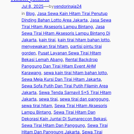
—
Jul 8, 2025
by
vendorinaja24
in
Blog
, 
Jasa Sewa Kain Hitam Tirai Penutup
Dinding Bahan Lotto Area Jakarta
, 
Jasa Sewa
Tirai Hitam Aksesoris Lampu Bintang
, 
Jasa
Sewa Tirai Hitam Aksesoris Lampu Bintang Di
Jakarta
, 
kain tirai
, 
kain tirai hitam bahan lotto
, 
menyewakan tirai hitam
, 
partisi pintu tirai
gorden
, 
Pusat Layanan Sewa Tirai Hitam
Bekasi Lemah Abang
, 
Rental Backdrop
Panggung Dan Tirai Hitam Event AHM
Karawang
, 
sewa kain tirai hitam bahan lotto
, 
Sewa Meja Kursi Dan Tirai Hitam Jakarta
, 
Sewa Sofa Putih Dan Tirai Putih Filamin Area
Jakarta
, 
Sewa Tenda Sarnavil 5×5 Tirai Hitam
Jakarta
, 
sewa tirai
, 
sewa tirai dan panggung
, 
sewa tirai hitam
, 
Sewa Tirai Hitam Aksesoris
Lampu Bintang
, 
Sewa Tirai Hitam Dan
Dekorasi Kain Juntai Di Sumareccon Bekasi
, 
Sewa Tirai Hitam Dan Panggung
, 
Sewa Tirai
Hitam Dan Panggung Jakarta
, 
Sewa Tirai