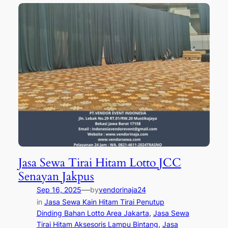
Jasa Sewa Tirai Hitam Lotto JCC
Senayan Jakpus
—
Sep 16, 2025
by
vendorinaja24
in
Jasa Sewa Kain Hitam Tirai Penutup
Dinding Bahan Lotto Area Jakarta
, 
Jasa Sewa
Tirai Hitam Aksesoris Lampu Bintang
, 
Jasa