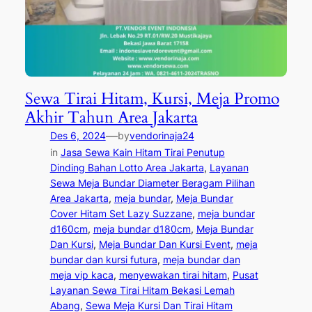
Sewa Tirai Hitam, Kursi, Meja Promo
Akhir Tahun Area Jakarta
—
Des 6, 2024
by
vendorinaja24
in
Jasa Sewa Kain Hitam Tirai Penutup
Dinding Bahan Lotto Area Jakarta
, 
Layanan
Sewa Meja Bundar Diameter Beragam Pilihan
Area Jakarta
, 
meja bundar
, 
Meja Bundar
Cover Hitam Set Lazy Suzzane
, 
meja bundar
d160cm
, 
meja bundar d180cm
, 
Meja Bundar
Dan Kursi
, 
Meja Bundar Dan Kursi Event
, 
meja
bundar dan kursi futura
, 
meja bundar dan
meja vip kaca
, 
menyewakan tirai hitam
, 
Pusat
Layanan Sewa Tirai Hitam Bekasi Lemah
Abang
, 
Sewa Meja Kursi Dan Tirai Hitam