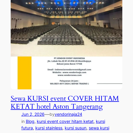
Sewa KURSI event COVER HITAM
KETAT hotel Aston Tangerang
—
Jun 2, 2026
by
vendorinaja24
in
Blog
, 
kursi event cover hitam ketat
, 
kursi
futura
, 
kursi stainless
, 
kursi susun
, 
sewa kursi