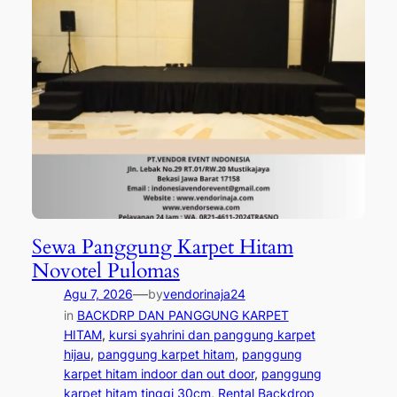
Sewa Panggung Karpet Hitam
Novotel Pulomas
—
Agu 7, 2026
by
vendorinaja24
in
BACKDRP DAN PANGGUNG KARPET
HITAM
, 
kursi syahrini dan panggung karpet
hijau
, 
panggung karpet hitam
, 
panggung
karpet hitam indoor dan out door
, 
panggung
karpet hitam tinggi 30cm
, 
Rental Backdrop