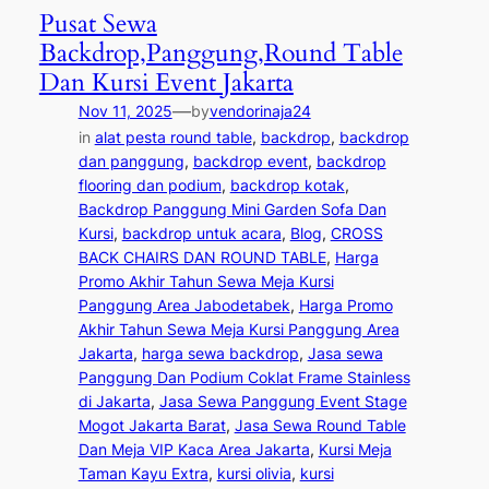
Pusat Sewa
Backdrop,Panggung,Round Table
Dan Kursi Event Jakarta
—
Nov 11, 2025
by
vendorinaja24
in
alat pesta round table
, 
backdrop
, 
backdrop
dan panggung
, 
backdrop event
, 
backdrop
flooring dan podium
, 
backdrop kotak
, 
Backdrop Panggung Mini Garden Sofa Dan
Kursi
, 
backdrop untuk acara
, 
Blog
, 
CROSS
BACK CHAIRS DAN ROUND TABLE
, 
Harga
Promo Akhir Tahun Sewa Meja Kursi
Panggung Area Jabodetabek
, 
Harga Promo
Akhir Tahun Sewa Meja Kursi Panggung Area
Jakarta
, 
harga sewa backdrop
, 
Jasa sewa
Panggung Dan Podium Coklat Frame Stainless
di Jakarta
, 
Jasa Sewa Panggung Event Stage
Mogot Jakarta Barat
, 
Jasa Sewa Round Table
Dan Meja VIP Kaca Area Jakarta
, 
Kursi Meja
Taman Kayu Extra
, 
kursi olivia
, 
kursi