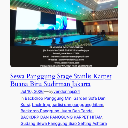
Sewa Panggung Stage Stanlis Karpet
Buana Biru Sudirman Jakarta
—
Jul 10, 2026
by
vendorinaja24
in
Backdrop Panggung Mini Garden Sofa Dan
Kursi
, 
backdrop partisi dan panggung hitam
, 
Backdrop,Panggung Juara Dan Tenda
, 
BACKDRP DAN PANGGUNG KARPET HITAM
, 
Gudang Sewa Panggung Siap Setting Ashtara