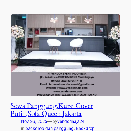
Sewa Panggung,Kursi Cover
Putih,Sofa Queen Jakarta
—
Nov 26, 2025
by
vendorinaja24
in
backdrop dan panggung
, 
Backdrop