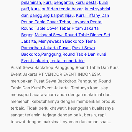
pelaminan
, 
kursi pengantin
, 
kursi pesta
, 
kursi
puff
, 
kursi puff dan tenda bazar
, 
kursi syahrini
dan panggung karpet hijau
, 
Kursi Tiffany Dan
Round Table Cover Tebar
, 
Layanan Rental
Round Table Cover Tebar Hitam Jakarta
Bogor
, 
Melayani Sewa Round Table Dinner Set
Jakarta
, 
Menyewakan Backdrop Tema
Ramadhan Jakarta Pusat
, 
Pusat Sewa
Backdrop,Panggung,Round Table Dan Kursi
Event Jakarta
, 
rental round table
Pusat Sewa Backdrop,Panggung,Round Table Dan Kursi
Event Jakarta PT VENDOR EVENT INDONESIA
merupakan Pusat Sewa Backdrop,Panggung,Round
Table Dan Kursi Event Jakarta. Tentunya kami siap
mensuport acara-acara anda dengan maksimal dan
memenuhi kebutuhannya dengan memberikan produk
terbaik. Tidak perlu khawatir, keunggulan kualitasnya
sangat terjamin, terjaga dengan baik, bersih, rapi,
terawat dengan maksimal, nyaman dan aman saat…