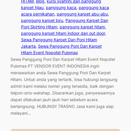
HITAM
, 
Blog
, 
kursi syahrini dan panggung
karpet hijau
, 
panggung kaca
, 
panggung kaca
acara pernikahan
, 
panggung karpet abu-abu
, 
panggung karpet biru
, 
Panggung Karpet Dan
Poni Skirting Hitam
, 
panggung karpet hitam
, 
panggung karpet hitam indoor dan out door
, 
Sewa Panggung Karpet Dan Poni Hitam
Jakarta
, 
Sewa Panggung Poni Dan Karpet
Hitam Event Nopotel Pulomas
Sewa Panggung Poni Dan Karpet Hitam Event Nopotel
Pulomas PT VENDOR EVENT INDONESIA ingin
menawarkan anda Sewa Panggung Poni Dan Karpet
Hitam. Untuk anda yang tertarik, bisa hubungi langsung
admin kami melalui nomer yang tersedia, baik dengan
telpon-sms-watshap. Disarankan juga, penyewaannya
dapat dilakukan jauh-jauh hari sebelum acara
berlangsung. HUBUNGI! TRASNO Jasa kami juga siap
melayani…