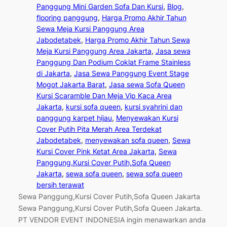
Panggung Mini Garden Sofa Dan Kursi
, 
Blog
, 
flooring panggung
, 
Harga Promo Akhir Tahun
Sewa Meja Kursi Panggung Area
Jabodetabek
, 
Harga Promo Akhir Tahun Sewa
Meja Kursi Panggung Area Jakarta
, 
Jasa sewa
Panggung Dan Podium Coklat Frame Stainless
di Jakarta
, 
Jasa Sewa Panggung Event Stage
Mogot Jakarta Barat
, 
Jasa sewa Sofa Queen
Kursi Scaramble Dan Meja Vip Kaca Area
Jakarta
, 
kursi sofa queen
, 
kursi syahrini dan
panggung karpet hijau
, 
Menyewakan Kursi
Cover Putih Pita Merah Area Terdekat
Jabodetabek
, 
menyewakan sofa queen
, 
Sewa
Kursi Cover Pink Ketat Area Jakarta
, 
Sewa
Panggung,Kursi Cover Putih,Sofa Queen
Jakarta
, 
sewa sofa queen
, 
sewa sofa queen
bersih terawat
Sewa Panggung,Kursi Cover Putih,Sofa Queen Jakarta
Sewa Panggung,Kursi Cover Putih,Sofa Queen Jakarta.
PT VENDOR EVENT INDONESIA ingin menawarkan anda