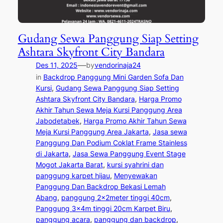
Gudang Sewa Panggung Siap Setting
Ashtara Skyfront City Bandara
—
Des 11, 2025
by
vendorinaja24
in
Backdrop Panggung Mini Garden Sofa Dan
Kursi
, 
Gudang Sewa Panggung Siap Setting
Ashtara Skyfront City Bandara
, 
Harga Promo
Akhir Tahun Sewa Meja Kursi Panggung Area
Jabodetabek
, 
Harga Promo Akhir Tahun Sewa
Meja Kursi Panggung Area Jakarta
, 
Jasa sewa
Panggung Dan Podium Coklat Frame Stainless
di Jakarta
, 
Jasa Sewa Panggung Event Stage
Mogot Jakarta Barat
, 
kursi syahrini dan
panggung karpet hijau
, 
Menyewakan
Panggung Dan Backdrop Bekasi Lemah
Abang
, 
panggung 2x2meter tinggi 40cm
, 
Panggung 3x4m tinggi 20cm Karpet Biru
, 
panggung acara
, 
panggung dan backdrop
, 