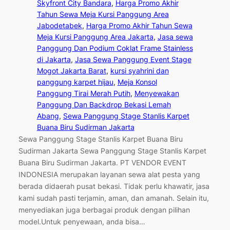
Skyfront City Bandara
, 
Harga Promo Akhir
Tahun Sewa Meja Kursi Panggung Area
Jabodetabek
, 
Harga Promo Akhir Tahun Sewa
Meja Kursi Panggung Area Jakarta
, 
Jasa sewa
Panggung Dan Podium Coklat Frame Stainless
di Jakarta
, 
Jasa Sewa Panggung Event Stage
Mogot Jakarta Barat
, 
kursi syahrini dan
panggung karpet hijau
, 
Meja Konsol
Panggung Tirai Merah Putih
, 
Menyewakan
Panggung Dan Backdrop Bekasi Lemah
Abang
, 
Sewa Panggung Stage Stanlis Karpet
Buana Biru Sudirman Jakarta
Sewa Panggung Stage Stanlis Karpet Buana Biru
Sudirman Jakarta Sewa Panggung Stage Stanlis Karpet
Buana Biru Sudirman Jakarta. PT VENDOR EVENT
INDONESIA merupakan layanan sewa alat pesta yang
berada didaerah pusat bekasi. Tidak perlu khawatir, jasa
kami sudah pasti terjamin, aman, dan amanah. Selain itu,
menyediakan juga berbagai produk dengan pilihan
model.Untuk penyewaan, anda bisa…