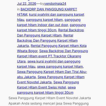
—
Jul 22, 2026
by
vendorinaja24
in
BACKDRP DAN PANGGUNG KARPET
HITAM
, 
kursi syahrini dan panggung karpet
hijau
, 
panggung karpet hitam
, 
panggung
karpet hitam indoor dan out door
, 
panggung
karpet hitam tinggi 30cm
, 
Rental Backdrop
Dan Panggung Karpet Hitam
, 
Rental
Backdrop Dan Panggung Karpet Hitam
Jakarta
, 
Rental Panggung Karpet Hitam Kota
Wisata Bogor
, 
Sewa Backdrop Dan Panggung
Karpet Hitam event PT.Tracktor Cikarang
Utara
, 
sewa kursi syahrini dan panggung
karpet hijau
, 
sewa panggung karpet hitam
, 
Sewa Panggung Karpet Hitam Dan Tirai Abu-
abu Jakarta
, 
Sewa Panggung Karpet Hitam
Event Novotel Jakarta
, 
Sewa Panggung
Karpet Hitam Event Swiss Hotel
, 
sewa
panggung karpet hitam tinggi 30cm
Sewa Panggung Karpet Hitam Event Novotel Jakarta
Apakah Anda sedang mencari jasa Sewa Panggung