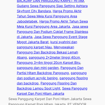
BACKDRP DAN PANGGUNG KARPET HITAM
, 
Gudang Sewa Panggung Siap Setting Ashtara
Skyfront City Bandara
, 
Harga Promo Akhir
Tahun Sewa Meja Kursi Panggung Area
Jabodetabek
, 
Harga Promo Akhir Tahun Sewa
Meja Kursi Panggung Area Jakarta
, 
Jasa sewa
Panggung Dan Podium Coklat Frame Stainless
di Jakarta
, 
Jasa Sewa Panggung Event Stage
Mogot Jakarta Barat
, 
kursi syahrini dan
panggung karpet hijau
, 
Menyewakan
Panggung Dan Backdrop Bekasi Lemah
Abang
, 
panggung 2x2meter tinggi 40cm
, 
Panggung 3x4m tinggi 20cm Karpet Biru
, 
panggung dan mini garden
, 
Panggung Dan
Partisi Hitam Backdrop Panggung
, 
panggung
dan podium acrylic bening
, 
panggung flooring
dan backdrop
, 
Panggung Flooring Dan
Backdrop Lampu Spot Light
, 
Sewa Panggung
Karpet Dan Poni Hitam Jakarta
Sewa Panggung Karpet Dan Poni Hitam Jakarta Sewa
Panggung Karpet Poni Hitam Jakarta. PT VENDOR