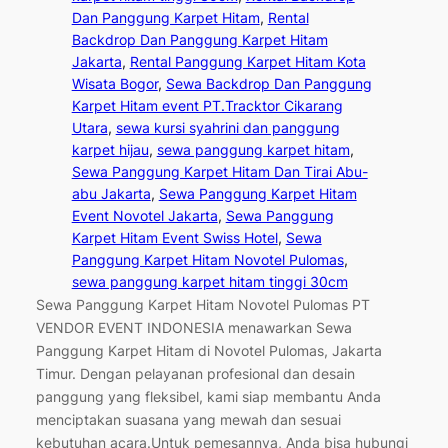
Dan Panggung Karpet Hitam
, 
Rental
Backdrop Dan Panggung Karpet Hitam
Jakarta
, 
Rental Panggung Karpet Hitam Kota
Wisata Bogor
, 
Sewa Backdrop Dan Panggung
Karpet Hitam event PT.Tracktor Cikarang
Utara
, 
sewa kursi syahrini dan panggung
karpet hijau
, 
sewa panggung karpet hitam
, 
Sewa Panggung Karpet Hitam Dan Tirai Abu-
abu Jakarta
, 
Sewa Panggung Karpet Hitam
Event Novotel Jakarta
, 
Sewa Panggung
Karpet Hitam Event Swiss Hotel
, 
Sewa
Panggung Karpet Hitam Novotel Pulomas
, 
sewa panggung karpet hitam tinggi 30cm
Sewa Panggung Karpet Hitam Novotel Pulomas PT
VENDOR EVENT INDONESIA menawarkan Sewa
Panggung Karpet Hitam di Novotel Pulomas, Jakarta
Timur. Dengan pelayanan profesional dan desain
panggung yang fleksibel, kami siap membantu Anda
menciptakan suasana yang mewah dan sesuai
kebutuhan acara.Untuk pemesannya, Anda bisa hubungi