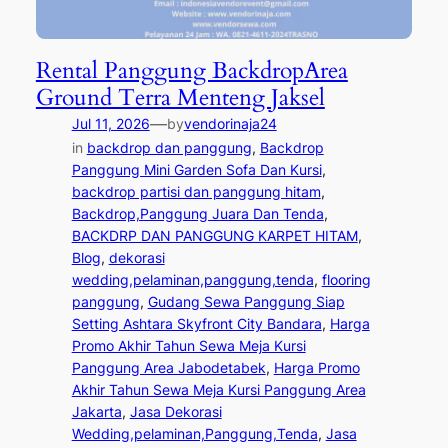
Rental Panggung BackdropArea
Ground Terra Menteng Jaksel
—
Jul 11, 2026
by
vendorinaja24
in
backdrop dan panggung
, 
Backdrop
Panggung Mini Garden Sofa Dan Kursi
, 
backdrop partisi dan panggung hitam
, 
Backdrop,Panggung Juara Dan Tenda
, 
BACKDRP DAN PANGGUNG KARPET HITAM
, 
Blog
, 
dekorasi
wedding,pelaminan,panggung,tenda
, 
flooring
panggung
, 
Gudang Sewa Panggung Siap
Setting Ashtara Skyfront City Bandara
, 
Harga
Promo Akhir Tahun Sewa Meja Kursi
Panggung Area Jabodetabek
, 
Harga Promo
Akhir Tahun Sewa Meja Kursi Panggung Area
Jakarta
, 
Jasa Dekorasi
Wedding,pelaminan,Panggung,Tenda
, 
Jasa