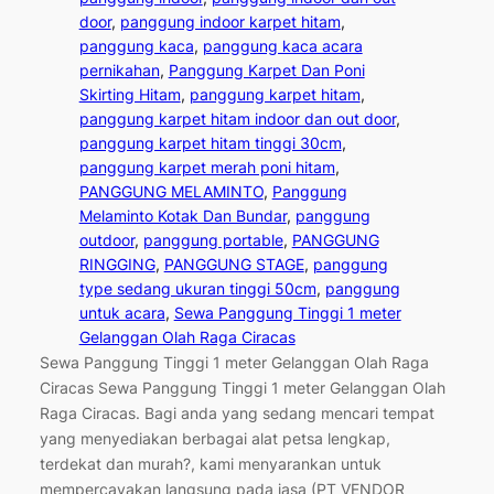
door
, 
panggung indoor karpet hitam
, 
panggung kaca
, 
panggung kaca acara
pernikahan
, 
Panggung Karpet Dan Poni
Skirting Hitam
, 
panggung karpet hitam
, 
panggung karpet hitam indoor dan out door
, 
panggung karpet hitam tinggi 30cm
, 
panggung karpet merah poni hitam
, 
PANGGUNG MELAMINTO
, 
Panggung
Melaminto Kotak Dan Bundar
, 
panggung
outdoor
, 
panggung portable
, 
PANGGUNG
RINGGING
, 
PANGGUNG STAGE
, 
panggung
type sedang ukuran tinggi 50cm
, 
panggung
untuk acara
, 
Sewa Panggung Tinggi 1 meter
Gelanggan Olah Raga Ciracas
Sewa Panggung Tinggi 1 meter Gelanggan Olah Raga
Ciracas Sewa Panggung Tinggi 1 meter Gelanggan Olah
Raga Ciracas. Bagi anda yang sedang mencari tempat
yang menyediakan berbagai alat petsa lengkap,
terdekat dan murah?, kami menyarankan untuk
mempercayakan langsung pada jasa (PT VENDOR