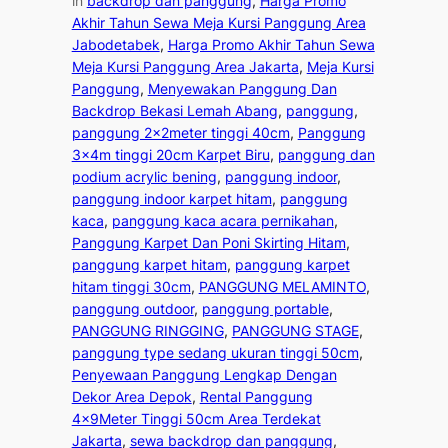
in
backdrop dan panggung
, 
Harga Promo
Akhir Tahun Sewa Meja Kursi Panggung Area
Jabodetabek
, 
Harga Promo Akhir Tahun Sewa
Meja Kursi Panggung Area Jakarta
, 
Meja Kursi
Panggung
, 
Menyewakan Panggung Dan
Backdrop Bekasi Lemah Abang
, 
panggung
, 
panggung 2x2meter tinggi 40cm
, 
Panggung
3x4m tinggi 20cm Karpet Biru
, 
panggung dan
podium acrylic bening
, 
panggung indoor
, 
panggung indoor karpet hitam
, 
panggung
kaca
, 
panggung kaca acara pernikahan
, 
Panggung Karpet Dan Poni Skirting Hitam
, 
panggung karpet hitam
, 
panggung karpet
hitam tinggi 30cm
, 
PANGGUNG MELAMINTO
, 
panggung outdoor
, 
panggung portable
, 
PANGGUNG RINGGING
, 
PANGGUNG STAGE
, 
panggung type sedang ukuran tinggi 50cm
, 
Penyewaan Panggung Lengkap Dengan
Dekor Area Depok
, 
Rental Panggung
4x9Meter Tinggi 50cm Area Terdekat
Jakarta
, 
sewa backdrop dan panggung
, 