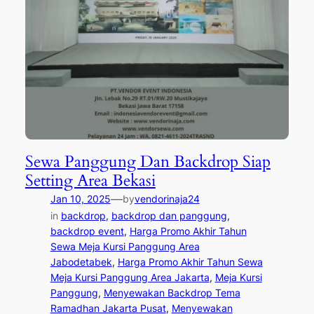
Sewa Panggung Dan Backdrop Siap
Setting Area Bekasi
—
Jan 10, 2025
by
vendorinaja24
in
backdrop
, 
backdrop dan panggung
, 
backdrop event
, 
Harga Promo Akhir Tahun
Sewa Meja Kursi Panggung Area
Jabodetabek
, 
Harga Promo Akhir Tahun Sewa
Meja Kursi Panggung Area Jakarta
, 
Meja Kursi
Panggung
, 
Menyewakan Backdrop Tema
Ramadhan Jakarta Pusat
, 
Menyewakan