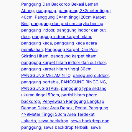
Panggung Dan Backdrop Bekasi Lemah
Abang
, 
panggung
, 
panggung 2x2meter tinggi
40cm
, 
Panggung 3x4m tinggi 20cm Karpet
Biru
, 
panggung dan podium acrylic bening
, 
panggung indoor
, 
panggung indoor dan out
door
, 
panggung indoor karpet hitam
, 
panggung kaca
, 
panggung kaca acara
pernikahan
, 
Panggung Karpet Dan Poni
Skirting Hitam
, 
panggung karpet hitam
, 
panggung karpet hitam indoor dan out door
, 
panggung karpet hitam tinggi 30cm
, 
PANGGUNG MELAMINTO
, 
panggung outdoor
, 
panggung portable
, 
PANGGUNG RINGGING
, 
PANGGUNG STAGE
, 
panggung type sedang
ukuran tinggi 50cm
, 
partisi hitam photo
backdrop
, 
Penyewaan Panggung Lengkap
Dengan Dekor Area Depok
, 
Rental Panggung
4x9Meter Tinggi 50cm Area Terdekat
Jakarta
, 
sewa backdrop
, 
sewa backdrop dan
panggung
, 
sewa backdrop terbaik
, 
sewa