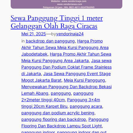
Sewa Panggung Tinggi 1 meter
Gelanggan Olah Raga Ciracas
—
Mei 21, 2025
by
vendorinaja24
in
backdrop dan panggung
, 
Harga Promo
Akhir Tahun Sewa Meja Kursi Panggung Area
Jabodetabek
, 
Harga Promo Akhir Tahun Sewa
Meja Kursi Panggung Area Jakarta
, 
Jasa sewa
Panggung Dan Podium Coklat Frame Stainless
di Jakarta
, 
Jasa Sewa Panggung Event Stage
Mogot Jakarta Barat
, 
Meja Kursi Panggung
, 
Menyewakan Panggung Dan Backdrop Bekasi
Lemah Abang
, 
panggung
, 
panggung
2x2meter tinggi 40cm
, 
Panggung 3x4m
tinggi 20cm Karpet Biru
, 
panggung acara
, 
panggung dan podium acrylic bening
, 
panggung flooring dan backdrop
, 
Panggung
Flooring Dan Backdrop Lampu Spot Light
, 
panggung indoor
, 
panggung indoor dan out