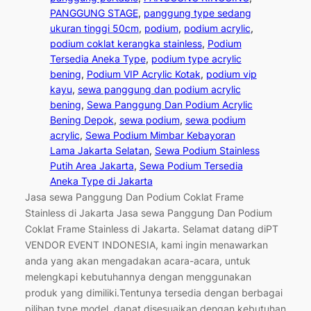
PANGGUNG STAGE
, 
panggung type sedang
ukuran tinggi 50cm
, 
podium
, 
podium acrylic
, 
podium coklat kerangka stainless
, 
Podium
Tersedia Aneka Type
, 
podium type acrylic
bening
, 
Podium VIP Acrylic Kotak
, 
podium vip
kayu
, 
sewa panggung dan podium acrylic
bening
, 
Sewa Panggung Dan Podium Acrylic
Bening Depok
, 
sewa podium
, 
sewa podium
acrylic
, 
Sewa Podium Mimbar Kebayoran
Lama Jakarta Selatan
, 
Sewa Podium Stainless
Putih Area Jakarta
, 
Sewa Podium Tersedia
Aneka Type di Jakarta
Jasa sewa Panggung Dan Podium Coklat Frame
Stainless di Jakarta Jasa sewa Panggung Dan Podium
Coklat Frame Stainless di Jakarta. Selamat datang diPT
VENDOR EVENT INDONESIA, kami ingin menawarkan
anda yang akan mengadakan acara-acara, untuk
melengkapi kebutuhannya dengan menggunakan
produk yang dimiliki.Tentunya tersedia dengan berbagai
pilihan type model, dapat disesuaikan dengan kebutuhan