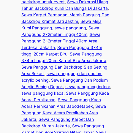
backdrop untuk event
, 
Sewa Dekorasi Ulang
Tahun Backdrop Kursi Dan Bunga Di Jakarta
, 
Sewa Karpet Permadani Merah Pangung Dan
Backdrop Kramat Jati Jaktim
, 
Sewa Meja
Kursi Panggung
, 
sewa panggung
, 
Sewa
Panggung 2x2meter Tinggi 40cm
, 
Sewa
Panggung 2x2meter Tinggi 40cm Area
Terdekat Jakarta
, 
Sewa Panggung 3x4m
tinggi 20cm Karpet Biru
, 
Sewa Panggung
3x4m tinggi 20cm Karpet Biru Area Jakarta
, 
Sewa Panggung Dan Backdrop Siap Setting
Area Bekasi
, 
sewa panggung dan podium
acrylic bening
, 
Sewa Panggung Dan Podium
Acrylic Bening Depok
, 
sewa panggung indoor
, 
sewa panggung kaca
, 
Sewa Panggung Kaca
Acara Pernikahan
, 
Sewa Panggung Kaca
Acara Pernikahan Area Jabodetabek
, 
Sewa
Panggung Kaca Acara Pernikahan Area
Jakarta
, 
Sewa Panggung Karpet Dan
Backdrop Murah Jakarta
, 
Sewa Panggung
Karpet Dan Poni Skirting Hitam Jabar
, 
Sewa