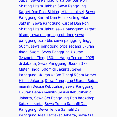
Jabar
, 
Sewa Panggung Karpet Dan Poni
Skirting Hitam Jakbar
, 
Sewa Panggung
Karpet Dan Poni Skirting Hitam Jaksel
, 
Sewa
Panggung Karpet Dan Poni Skirting Hitam
Jaktim
, 
Sewa Panggung Karpet Dan Poni
Skirting Hitam Jakut
, 
sewa panggung karpet
hitam
, 
sewa panggung out door
, 
sewa
panggung portable
, 
sewa panggung tinggi
50cm
, 
sewa panggung type sedang ukuran
tinggi 50cm
, 
Sewa Panggung Ukuran
3x4meter Tinggi 50cm Harga Terbaru 2025
di Jakarta
, 
Sewa Panggung Ukuran 6×3
Meter Tinggi 50cm di Jakarta
, 
Sewa
Panggung Ukuran 6x3m Tinggi 50cm Karpet
Hitam Jakarta
, 
Sewa Panggung Ukuran Bebas
memilih Sesuai Kebutuhan
, 
Sewa Panggung
Ukuran Bebas memilih Sesuai Kebutuhan di
Jakarta
, 
Sewa Set Panggung Dan backdrop
Kotak Jakarta
, 
Sewa Tenda Sarnafil Dan
Panggung
, 
Sewa Tenda Sarnafil Dan
Panggung Area Terdekat Jakarta
, 
sewa tirai