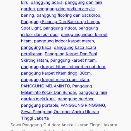
Biru
, 
panggung acara
, 
panggung dan mini
garden
, 
panggung dan podium acrylic
bening
, 
panggung flooring dan backdrop
, 
Panggung Flooring Dan Backdrop Lampu
Spot Light
, 
panggung indoor
, 
panggung
indoor dan out door
, 
panggung indoor karpet
hitam
, 
panggung indoor karpet merah
, 
panggung kaca
, 
panggung kaca acara
pernikahan
, 
Panggung Karpet Dan Poni
Skirting Hitam
, 
panggung karpet hitam
, 
panggung karpet hitam indoor dan out door
, 
panggung karpet hitam tinggi 30cm
, 
panggung karpet merah poni hitam
, 
PANGGUNG MELAMINTO
, 
Panggung
Melaminto Kotak Dan Bundar
, 
panggung mini
garden meja kursi
, 
panggung outdoor
, 
panggung portable
, 
PANGGUNG RINGGING
, 
Sewa Panggung Out door Aneka Ukuran
Tinggi Jakarta
Sewa Panggung Out door Aneka Ukuran Tinggi Jakarta