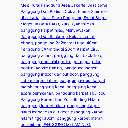
Meja Kursi Panggung Area Jakarta
, 
Jasa sewa
Panggung Dan Podium Coklat Frame Stainless
di Jakarta
, 
Jasa Sewa Panggung Event Stage
Mogot Jakarta Barat
, 
kursi syahrini dan
panggung karpet hijau
, 
Menyewakan
Panggung Dan Backdrop Bekasi Lemah
Abang
, 
panggung 2x2meter tinggi 40cm
, 
Panggung 3x4m tinggi 20cm Karpet Biru
, 
panggung acara
, 
panggung dan backdrop
, 
panggung dan mini garden
, 
panggung dan
podium acrylic bening
, 
panggung indoor
, 
panggung indoor dan out door
, 
panggung
indoor karpet hitam
, 
panggung indoor karpet
merah
, 
panggung kaca
, 
panggung kaca
acara pernikahan
, 
panggung karpet abu-abu
, 
Panggung Karpet Dan Poni Skirting Hitam
, 
panggung karpet hitam
, 
panggung karpet
hitam indoor dan out door
, 
panggung karpet
hitam tinggi 30cm
, 
panggung karpet merah
poni hitam
, 
PANGGUNG MELAMINTO
, 