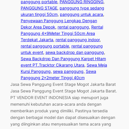
panggung portable
, 
PANGGUNG RINGGING
, 
PANGGUNG STAGE
, 
panggung type sedang
ukuran tinggi 50cm
, 
panggung untuk acara
, 
Penyewaan Panggung Lengkap Dengan
Dekor Area Depok
, 
rental panggung
, 
Rental
Panggung 4x9Meter Tinggi 50cm Area
Terdekat Jakarta
, 
rental panggung indoor
, 
rental panggung portable
, 
rental panggung
untuk event
, 
sewa backdrop dan panggung
, 
Sewa Backdrop Dan Panggung Karpet Hitam
event PT.Tracktor Cikarang Utara
, 
Sewa Meja
Kursi Panggung
, 
sewa panggung
, 
Sewa
Panggung 2x2meter Tinggi 40cm
Jasa Sewa Panggung Event Stage Mogot Jakarta Barat
Jasa Sewa Panggung Event Stage Mogot Jakarta Barat.
PT VENDOR EVENT INDONESIA siap menuport juga
memenuhi kebutuhan acara-acara anda dengan
memberikan produk yang dimiliki. Pastinya tersedia
dengan berbagai model dan dapat disesuaikan dengan
yang diinginkan atau menyesuaikan tema acara yang