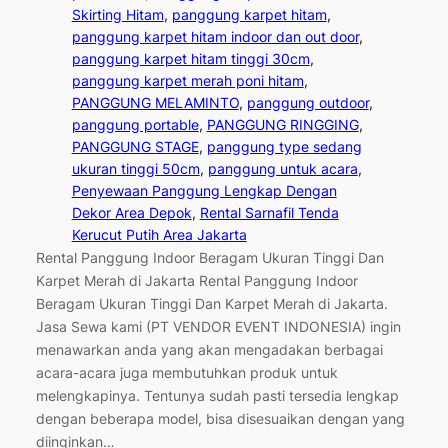
Skirting Hitam
, 
panggung karpet hitam
, 
panggung karpet hitam indoor dan out door
, 
panggung karpet hitam tinggi 30cm
, 
panggung karpet merah poni hitam
, 
PANGGUNG MELAMINTO
, 
panggung outdoor
, 
panggung portable
, 
PANGGUNG RINGGING
, 
PANGGUNG STAGE
, 
panggung type sedang
ukuran tinggi 50cm
, 
panggung untuk acara
, 
Penyewaan Panggung Lengkap Dengan
Dekor Area Depok
, 
Rental Sarnafil Tenda
Kerucut Putih Area Jakarta
Rental Panggung Indoor Beragam Ukuran Tinggi Dan
Karpet Merah di Jakarta Rental Panggung Indoor
Beragam Ukuran Tinggi Dan Karpet Merah di Jakarta.
Jasa Sewa kami (PT VENDOR EVENT INDONESIA) ingin
menawarkan anda yang akan mengadakan berbagai
acara-acara juga membutuhkan produk untuk
melengkapinya. Tentunya sudah pasti tersedia lengkap
dengan beberapa model, bisa disesuaikan dengan yang
diinginkan…