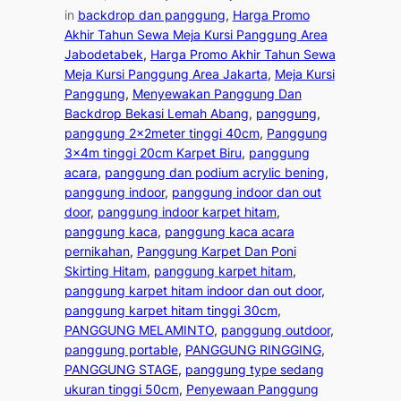
in
backdrop dan panggung
, 
Harga Promo
Akhir Tahun Sewa Meja Kursi Panggung Area
Jabodetabek
, 
Harga Promo Akhir Tahun Sewa
Meja Kursi Panggung Area Jakarta
, 
Meja Kursi
Panggung
, 
Menyewakan Panggung Dan
Backdrop Bekasi Lemah Abang
, 
panggung
, 
panggung 2x2meter tinggi 40cm
, 
Panggung
3x4m tinggi 20cm Karpet Biru
, 
panggung
acara
, 
panggung dan podium acrylic bening
, 
panggung indoor
, 
panggung indoor dan out
door
, 
panggung indoor karpet hitam
, 
panggung kaca
, 
panggung kaca acara
pernikahan
, 
Panggung Karpet Dan Poni
Skirting Hitam
, 
panggung karpet hitam
, 
panggung karpet hitam indoor dan out door
, 
panggung karpet hitam tinggi 30cm
, 
PANGGUNG MELAMINTO
, 
panggung outdoor
, 
panggung portable
, 
PANGGUNG RINGGING
, 
PANGGUNG STAGE
, 
panggung type sedang
ukuran tinggi 50cm
, 
Penyewaan Panggung