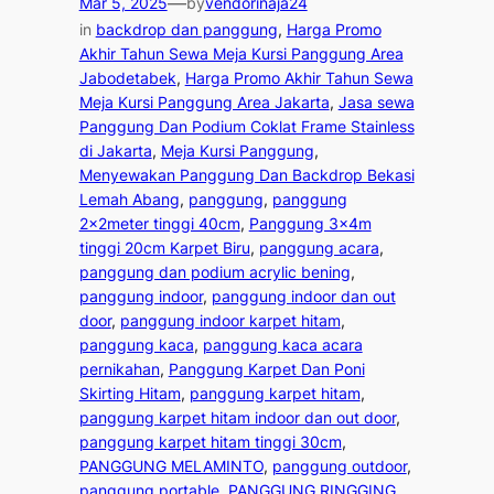
—
Mar 5, 2025
by
vendorinaja24
in
backdrop dan panggung
, 
Harga Promo
Akhir Tahun Sewa Meja Kursi Panggung Area
Jabodetabek
, 
Harga Promo Akhir Tahun Sewa
Meja Kursi Panggung Area Jakarta
, 
Jasa sewa
Panggung Dan Podium Coklat Frame Stainless
di Jakarta
, 
Meja Kursi Panggung
, 
Menyewakan Panggung Dan Backdrop Bekasi
Lemah Abang
, 
panggung
, 
panggung
2x2meter tinggi 40cm
, 
Panggung 3x4m
tinggi 20cm Karpet Biru
, 
panggung acara
, 
panggung dan podium acrylic bening
, 
panggung indoor
, 
panggung indoor dan out
door
, 
panggung indoor karpet hitam
, 
panggung kaca
, 
panggung kaca acara
pernikahan
, 
Panggung Karpet Dan Poni
Skirting Hitam
, 
panggung karpet hitam
, 
panggung karpet hitam indoor dan out door
, 
panggung karpet hitam tinggi 30cm
, 
PANGGUNG MELAMINTO
, 
panggung outdoor
, 
panggung portable
, 
PANGGUNG RINGGING
, 