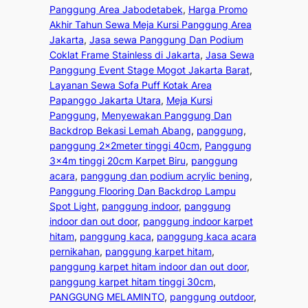
Panggung Area Jabodetabek
, 
Harga Promo
Akhir Tahun Sewa Meja Kursi Panggung Area
Jakarta
, 
Jasa sewa Panggung Dan Podium
Coklat Frame Stainless di Jakarta
, 
Jasa Sewa
Panggung Event Stage Mogot Jakarta Barat
, 
Layanan Sewa Sofa Puff Kotak Area
Papanggo Jakarta Utara
, 
Meja Kursi
Panggung
, 
Menyewakan Panggung Dan
Backdrop Bekasi Lemah Abang
, 
panggung
, 
panggung 2x2meter tinggi 40cm
, 
Panggung
3x4m tinggi 20cm Karpet Biru
, 
panggung
acara
, 
panggung dan podium acrylic bening
, 
Panggung Flooring Dan Backdrop Lampu
Spot Light
, 
panggung indoor
, 
panggung
indoor dan out door
, 
panggung indoor karpet
hitam
, 
panggung kaca
, 
panggung kaca acara
pernikahan
, 
panggung karpet hitam
, 
panggung karpet hitam indoor dan out door
, 
panggung karpet hitam tinggi 30cm
, 
PANGGUNG MELAMINTO
, 
panggung outdoor
, 