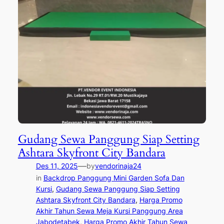
Gudang Sewa Panggung Siap Setting
Ashtara Skyfront City Bandara
—
Des 11, 2025
by
vendorinaja24
in
Backdrop Panggung Mini Garden Sofa Dan
Kursi
, 
Gudang Sewa Panggung Siap Setting
Ashtara Skyfront City Bandara
, 
Harga Promo
Akhir Tahun Sewa Meja Kursi Panggung Area
Jabodetabek
, 
Harga Promo Akhir Tahun Sewa