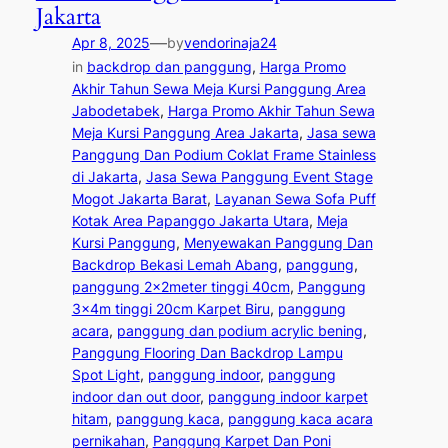
Jakarta
—
Apr 8, 2025
by
vendorinaja24
in
backdrop dan panggung
, 
Harga Promo
Akhir Tahun Sewa Meja Kursi Panggung Area
Jabodetabek
, 
Harga Promo Akhir Tahun Sewa
Meja Kursi Panggung Area Jakarta
, 
Jasa sewa
Panggung Dan Podium Coklat Frame Stainless
di Jakarta
, 
Jasa Sewa Panggung Event Stage
Mogot Jakarta Barat
, 
Layanan Sewa Sofa Puff
Kotak Area Papanggo Jakarta Utara
, 
Meja
Kursi Panggung
, 
Menyewakan Panggung Dan
Backdrop Bekasi Lemah Abang
, 
panggung
, 
panggung 2x2meter tinggi 40cm
, 
Panggung
3x4m tinggi 20cm Karpet Biru
, 
panggung
acara
, 
panggung dan podium acrylic bening
, 
Panggung Flooring Dan Backdrop Lampu
Spot Light
, 
panggung indoor
, 
panggung
indoor dan out door
, 
panggung indoor karpet
hitam
, 
panggung kaca
, 
panggung kaca acara
pernikahan
, 
Panggung Karpet Dan Poni