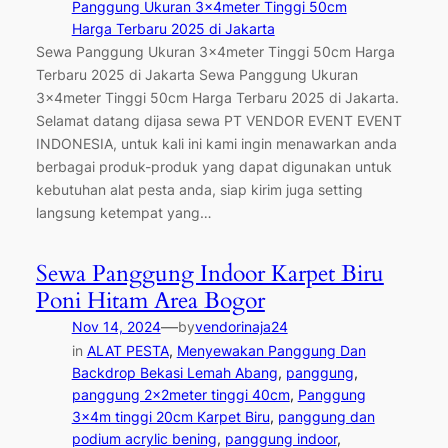
Panggung Ukuran 3x4meter Tinggi 50cm
Harga Terbaru 2025 di Jakarta
Sewa Panggung Ukuran 3x4meter Tinggi 50cm Harga
Terbaru 2025 di Jakarta Sewa Panggung Ukuran
3x4meter Tinggi 50cm Harga Terbaru 2025 di Jakarta.
Selamat datang dijasa sewa PT VENDOR EVENT EVENT
INDONESIA, untuk kali ini kami ingin menawarkan anda
berbagai produk-produk yang dapat digunakan untuk
kebutuhan alat pesta anda, siap kirim juga setting
langsung ketempat yang…
Sewa Panggung Indoor Karpet Biru
Poni Hitam Area Bogor
—
Nov 14, 2024
by
vendorinaja24
in
ALAT PESTA
, 
Menyewakan Panggung Dan
Backdrop Bekasi Lemah Abang
, 
panggung
, 
panggung 2x2meter tinggi 40cm
, 
Panggung
3x4m tinggi 20cm Karpet Biru
, 
panggung dan
podium acrylic bening
, 
panggung indoor
, 