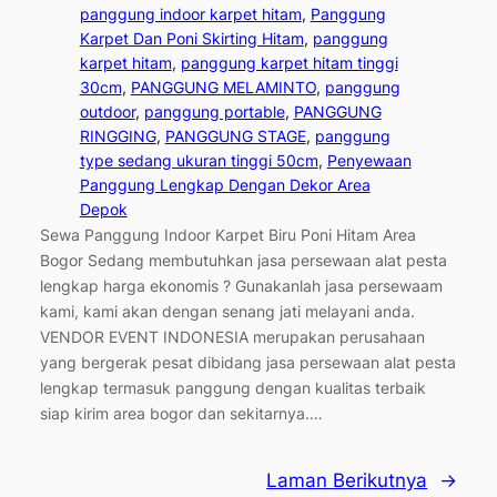
panggung indoor karpet hitam
, 
Panggung
Karpet Dan Poni Skirting Hitam
, 
panggung
karpet hitam
, 
panggung karpet hitam tinggi
30cm
, 
PANGGUNG MELAMINTO
, 
panggung
outdoor
, 
panggung portable
, 
PANGGUNG
RINGGING
, 
PANGGUNG STAGE
, 
panggung
type sedang ukuran tinggi 50cm
, 
Penyewaan
Panggung Lengkap Dengan Dekor Area
Depok
Sewa Panggung Indoor Karpet Biru Poni Hitam Area
Bogor Sedang membutuhkan jasa persewaan alat pesta
lengkap harga ekonomis ? Gunakanlah jasa persewaam
kami, kami akan dengan senang jati melayani anda.
VENDOR EVENT INDONESIA merupakan perusahaan
yang bergerak pesat dibidang jasa persewaan alat pesta
lengkap termasuk panggung dengan kualitas terbaik
siap kirim area bogor dan sekitarnya.…
Laman Berikutnya
→