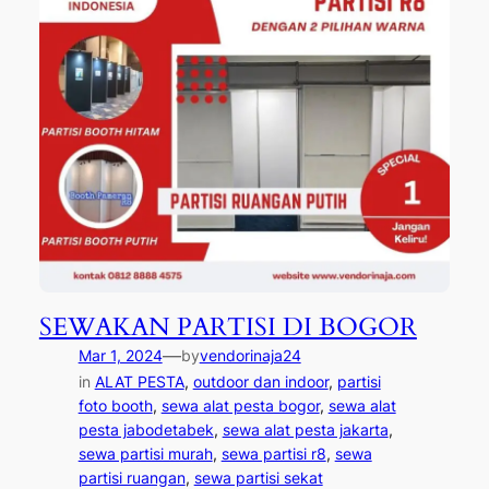
SEWAKAN PARTISI DI BOGOR
—
Mar 1, 2024
by
vendorinaja24
in
ALAT PESTA
, 
outdoor dan indoor
, 
partisi
foto booth
, 
sewa alat pesta bogor
, 
sewa alat
pesta jabodetabek
, 
sewa alat pesta jakarta
, 
sewa partisi murah
, 
sewa partisi r8
, 
sewa
partisi ruangan
, 
sewa partisi sekat