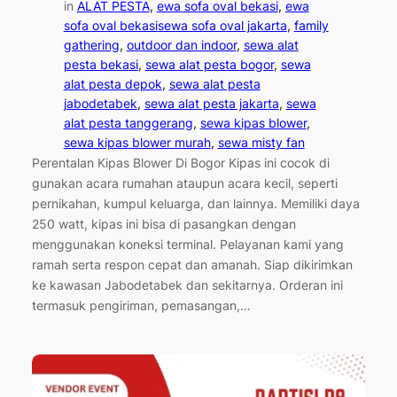
in
ALAT PESTA
, 
ewa sofa oval bekasi
, 
ewa
sofa oval bekasisewa sofa oval jakarta
, 
family
gathering
, 
outdoor dan indoor
, 
sewa alat
pesta bekasi
, 
sewa alat pesta bogor
, 
sewa
alat pesta depok
, 
sewa alat pesta
jabodetabek
, 
sewa alat pesta jakarta
, 
sewa
alat pesta tanggerang
, 
sewa kipas blower
, 
sewa kipas blower murah
, 
sewa misty fan
Perentalan Kipas Blower Di Bogor Kipas ini cocok di
gunakan acara rumahan ataupun acara kecil, seperti
pernikahan, kumpul keluarga, dan lainnya. Memiliki daya
250 watt, kipas ini bisa di pasangkan dengan
menggunakan koneksi terminal. Pelayanan kami yang
ramah serta respon cepat dan amanah. Siap dikirimkan
ke kawasan Jabodetabek dan sekitarnya. Orderan ini
termasuk pengiriman, pemasangan,…