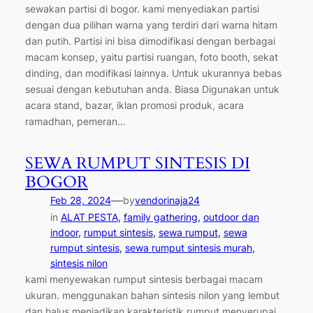
sewakan partisi di bogor. kami menyediakan partisi
dengan dua pilihan warna yang terdiri dari warna hitam
dan putih. Partisi ini bisa dimodifikasi dengan berbagai
macam konsep, yaitu partisi ruangan, foto booth, sekat
dinding, dan modifikasi lainnya. Untuk ukurannya bebas
sesuai dengan kebutuhan anda. Biasa Digunakan untuk
acara stand, bazar, iklan promosi produk, acara
ramadhan, pemeran…
SEWA RUMPUT SINTESIS DI
BOGOR
—
Feb 28, 2024
by
vendorinaja24
in
ALAT PESTA
, 
family gathering
, 
outdoor dan
indoor
, 
rumput sintesis
, 
sewa rumput
, 
sewa
rumput sintesis
, 
sewa rumput sintesis murah
, 
sintesis nilon
kami menyewakan rumput sintesis berbagai macam
ukuran. menggunakan bahan sintesis nilon yang lembut
dan halus menjadikan karakteristik rumput menyerupai