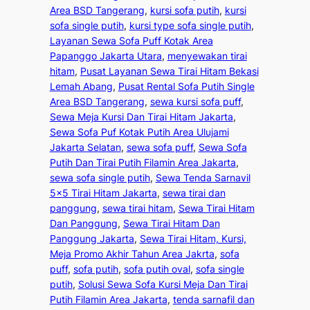
Area BSD Tangerang
, 
kursi sofa putih
, 
kursi
sofa single putih
, 
kursi type sofa single putih
, 
Layanan Sewa Sofa Puff Kotak Area
Papanggo Jakarta Utara
, 
menyewakan tirai
hitam
, 
Pusat Layanan Sewa Tirai Hitam Bekasi
Lemah Abang
, 
Pusat Rental Sofa Putih Single
Area BSD Tangerang
, 
sewa kursi sofa puff
, 
Sewa Meja Kursi Dan Tirai Hitam Jakarta
, 
Sewa Sofa Puf Kotak Putih Area Ulujami
Jakarta Selatan
, 
sewa sofa puff
, 
Sewa Sofa
Putih Dan Tirai Putih Filamin Area Jakarta
, 
sewa sofa single putih
, 
Sewa Tenda Sarnavil
5×5 Tirai Hitam Jakarta
, 
sewa tirai dan
panggung
, 
sewa tirai hitam
, 
Sewa Tirai Hitam
Dan Panggung
, 
Sewa Tirai Hitam Dan
Panggung Jakarta
, 
Sewa Tirai Hitam, Kursi,
Meja Promo Akhir Tahun Area Jakrta
, 
sofa
puff
, 
sofa putih
, 
sofa putih oval
, 
sofa single
putih
, 
Solusi Sewa Sofa Kursi Meja Dan Tirai
Putih Filamin Area Jakarta
, 
tenda sarnafil dan