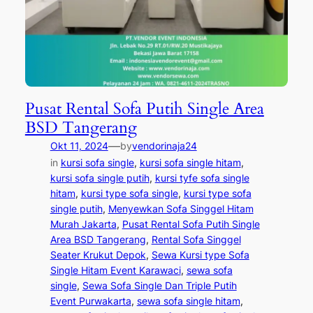
Pusat Rental Sofa Putih Single Area
BSD Tangerang
—
Okt 11, 2024
by
vendorinaja24
in
kursi sofa single
, 
kursi sofa single hitam
, 
kursi sofa single putih
, 
kursi tyfe sofa single
hitam
, 
kursi type sofa single
, 
kursi type sofa
single putih
, 
Menyewkan Sofa Singgel Hitam
Murah Jakarta
, 
Pusat Rental Sofa Putih Single
Area BSD Tangerang
, 
Rental Sofa Singgel
Seater Krukut Depok
, 
Sewa Kursi type Sofa
Single Hitam Event Karawaci
, 
sewa sofa
single
, 
Sewa Sofa Single Dan Triple Putih
Event Purwakarta
, 
sewa sofa single hitam
, 