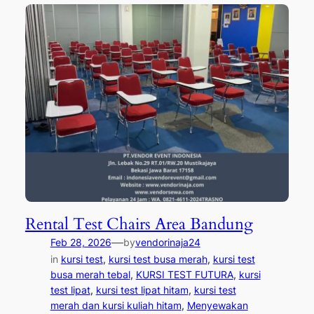
Rental Test Chairs Area Bandung
—
Feb 28, 2026
by
vendorinaja24
in
kursi test
, 
kursi test busa merah
, 
kursi test
busa merah tebal
, 
KURSI TEST FUTURA
, 
kursi
test lipat
, 
kursi test lipat hitam
, 
kursi test
merah dan kursi kuliah hitam
, 
Menyewakan