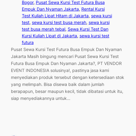
Bogor
, 
Pusat Sewa Kursi Test Futura Busa
Empuk Dan Nyaman Jakarta
, 
Rental Kursi
Test Kuliah Lipat Hitam di Jakarta
, 
sewa kursi
test
, 
sewa kursi test busa merah
, 
sewa kursi
test busa merah tebal
, 
Sewa Kursi Test Dan
Kursi Kuliah Lipat di Jakarta
, 
sewa kursi test
futura
Pusat Sewa Kursi Test Futura Busa Empuk Dan Nyaman
Jakarta Masih bingung mencari Pusat Sewa Kursi Test
Futura Busa Empuk Dan Nyaman Jakarta?, PT VENDOR
EVENT INDONESIA solusinya!, pastinya jasa kami
menyediakan produk tersebut dengan ketersediaan stok
yang melimpah. Bisa disewa baik dalam jumlah
berapapun, besar maupun kecil, tidak dibatasi untuk itu,
siap menyediakannya untuk…