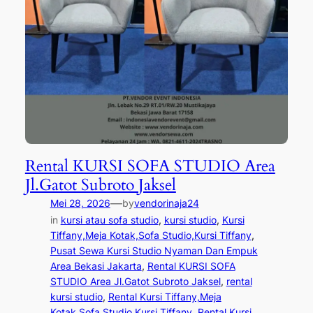
Rental KURSI SOFA STUDIO Area
Jl.Gatot Subroto Jaksel
—
Mei 28, 2026
by
vendorinaja24
in
kursi atau sofa studio
, 
kursi studio
, 
Kursi
Tiffany,Meja Kotak,Sofa Studio,Kursi Tiffany
, 
Pusat Sewa Kursi Studio Nyaman Dan Empuk
Area Bekasi Jakarta
, 
Rental KURSI SOFA
STUDIO Area Jl.Gatot Subroto Jaksel
, 
rental
kursi studio
, 
Rental Kursi Tiffany,Meja
Kotak,Sofa Studio,Kursi Tiffany
, 
Rental Kursi