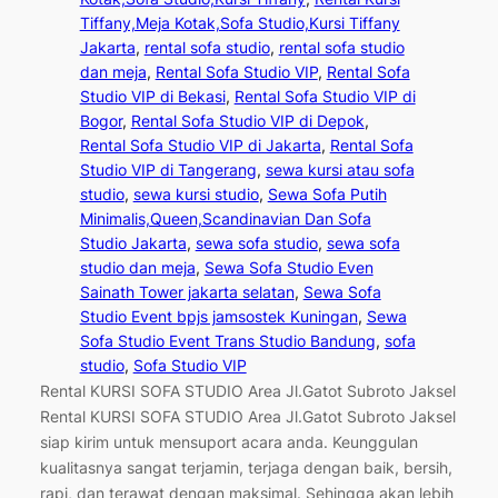
Tiffany,Meja Kotak,Sofa Studio,Kursi Tiffany
Jakarta
, 
rental sofa studio
, 
rental sofa studio
dan meja
, 
Rental Sofa Studio VIP
, 
Rental Sofa
Studio VIP di Bekasi
, 
Rental Sofa Studio VIP di
Bogor
, 
Rental Sofa Studio VIP di Depok
, 
Rental Sofa Studio VIP di Jakarta
, 
Rental Sofa
Studio VIP di Tangerang
, 
sewa kursi atau sofa
studio
, 
sewa kursi studio
, 
Sewa Sofa Putih
Minimalis,Queen,Scandinavian Dan Sofa
Studio Jakarta
, 
sewa sofa studio
, 
sewa sofa
studio dan meja
, 
Sewa Sofa Studio Even
Sainath Tower jakarta selatan
, 
Sewa Sofa
Studio Event bpjs jamsostek Kuningan
, 
Sewa
Sofa Studio Event Trans Studio Bandung
, 
sofa
studio
, 
Sofa Studio VIP
Rental KURSI SOFA STUDIO Area Jl.Gatot Subroto Jaksel
Rental KURSI SOFA STUDIO Area Jl.Gatot Subroto Jaksel
siap kirim untuk mensuport acara anda. Keunggulan
kualitasnya sangat terjamin, terjaga dengan baik, bersih,
rapi, dan terawat dengan maksimal. Sehingga akan lebih