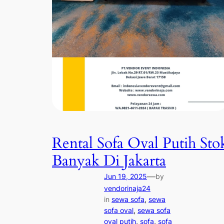
Rental Sofa Oval Putih Sto
Banyak Di Jakarta
—
Jun 19, 2025
by
vendorinaja24
in
sewa sofa
, 
sewa
sofa oval
, 
sewa sofa
oval putih
, 
sofa
, 
sofa