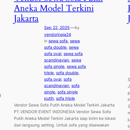
Aneka Model Terkini
Jakarta
—
Sep 22, 2025
by
vendorinaja24
in
sewa sofa
, 
sewa
sofa double
, 
sewa
sofa oval
, 
sewa sofa
scandinavian
, 
sewa
sofa single
, 
sewa sofa
triple
, 
sofa double
, 
sofa oval
, 
sofa
S
scandinavian
, 
sofa
J
single
, 
sofa single
p
g
putih
, 
sofa triple
i
Vendor Sewa Sofa Putih Aneka Model Terkini Jakarta
2
PT.VENDOR EVENT INDONESIA Vendor Sewa Sofa
m
Putih Aneka Model Terkini Jakarta siap kirim ke lokasi
j
dan langsung setting. Untuk sofa yang disewakan
t