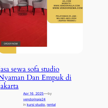
Jasa sewa sofa studio
Nyaman Dan Empuk di
Jakarta
—
Apr 16, 2025
by
vendorinaja24
in
kursi studio
, 
rental