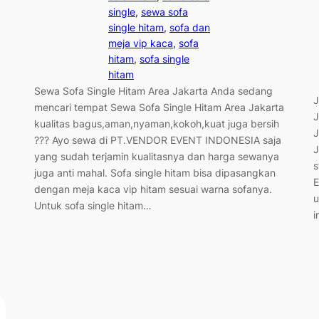
single
, 
sewa sofa
single hitam
, 
sofa dan
meja vip kaca
, 
sofa
hitam
, 
sofa single
hitam
Sewa Sofa Single Hitam Area Jakarta Anda sedang
J
mencari tempat Sewa Sofa Single Hitam Area Jakarta
J
kualitas bagus,aman,nyaman,kokoh,kuat juga bersih
J
??? Ayo sewa di PT.VENDOR EVENT INDONESIA saja
J
yang sudah terjamin kualitasnya dan harga sewanya
s
juga anti mahal. Sofa single hitam bisa dipasangkan
E
dengan meja kaca vip hitam sesuai warna sofanya.
u
Untuk sofa single hitam…
i