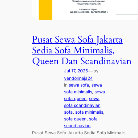
Pusat Sewa Sofa Jakarta
Sedia Sofa Minimalis,
Queen Dan Scandinavian
—
Jul 17, 2025
by
vendorinaja24
in
sewa sofa
, 
sewa
sofa minimalis
, 
sewa
sofa queen
, 
sewa
sofa scandinavian
, 
sofa
, 
sofa minimalis
, 
sofa queen
, 
sofa
scandinavian
Pusat Sewa Sofa Jakarta Sedia Sofa Minimalis,