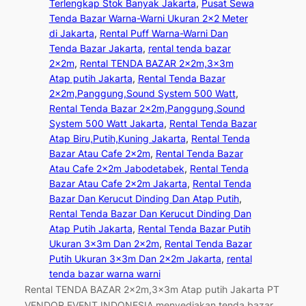
Terlengkap Stok Banyak Jakarta
, 
Pusat Sewa
Tenda Bazar Warna-Warni Ukuran 2×2 Meter
di Jakarta
, 
Rental Puff Warna-Warni Dan
Tenda Bazar Jakarta
, 
rental tenda bazar
2x2m
, 
Rental TENDA BAZAR 2x2m,3x3m
Atap putih Jakarta
, 
Rental Tenda Bazar
2x2m,Panggung,Sound System 500 Watt
, 
Rental Tenda Bazar 2x2m,Panggung,Sound
System 500 Watt Jakarta
, 
Rental Tenda Bazar
Atap Biru,Putih,Kuning Jakarta
, 
Rental Tenda
Bazar Atau Cafe 2x2m
, 
Rental Tenda Bazar
Atau Cafe 2x2m Jabodetabek
, 
Rental Tenda
Bazar Atau Cafe 2x2m Jakarta
, 
Rental Tenda
Bazar Dan Kerucut Dinding Dan Atap Putih
, 
Rental Tenda Bazar Dan Kerucut Dinding Dan
Atap Putih Jakarta
, 
Rental Tenda Bazar Putih
Ukuran 3x3m Dan 2x2m
, 
Rental Tenda Bazar
Putih Ukuran 3x3m Dan 2x2m Jakarta
, 
rental
tenda bazar warna warni
Rental TENDA BAZAR 2x2m,3x3m Atap putih Jakarta PT
VENDOR EVENT INDONESIA menyediakan tenda bazar