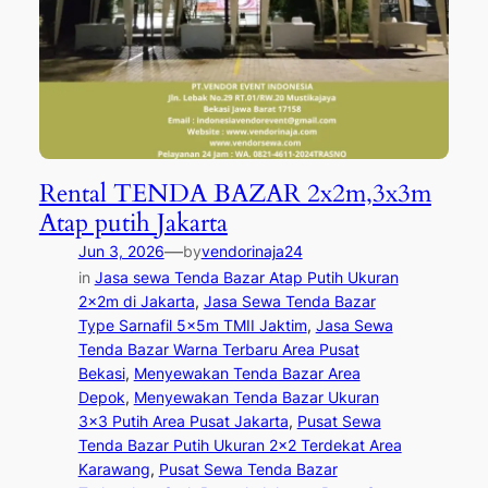
Rental TENDA BAZAR 2x2m,3x3m
Atap putih Jakarta
—
Jun 3, 2026
by
vendorinaja24
in
Jasa sewa Tenda Bazar Atap Putih Ukuran
2x2m di Jakarta
, 
Jasa Sewa Tenda Bazar
Type Sarnafil 5x5m TMII Jaktim
, 
Jasa Sewa
Tenda Bazar Warna Terbaru Area Pusat
Bekasi
, 
Menyewakan Tenda Bazar Area
Depok
, 
Menyewakan Tenda Bazar Ukuran
3×3 Putih Area Pusat Jakarta
, 
Pusat Sewa
Tenda Bazar Putih Ukuran 2×2 Terdekat Area
Karawang
, 
Pusat Sewa Tenda Bazar