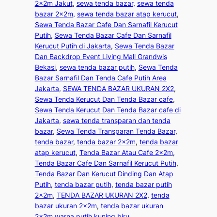
2x2m Jakut
, 
sewa tenda bazar
, 
sewa tenda
bazar 2x2m
, 
sewa tenda bazar atap kerucut
, 
Sewa Tenda Bazar Cafe Dan Sarnafil Kerucut
Putih
, 
Sewa Tenda Bazar Cafe Dan Sarnafil
Kerucut Putih di Jakarta
, 
Sewa Tenda Bazar
Dan Backdrop Event Living Mall Grandwis
Bekasi
, 
sewa tenda bazar putih
, 
Sewa Tenda
Bazar Sarnafil Dan Tenda Cafe Putih Area
Jakarta
, 
SEWA TENDA BAZAR UKURAN 2X2
, 
Sewa Tenda Kerucut Dan Tenda Bazar cafe
, 
Sewa Tenda Kerucut Dan Tenda Bazar cafe di
Jakarta
, 
sewa tenda transparan dan tenda
bazar
, 
Sewa Tenda Transparan Tenda Bazar
, 
tenda bazar
, 
tenda bazar 2x2m
, 
tenda bazar
atap kerucut
, 
Tenda Bazar Atau Cafe 2x2m
, 
Tenda Bazar Cafe Dan Sarnafil Kerucut Putih
, 
Tenda Bazar Dan Kerucut Dinding Dan Atap
Putih
, 
tenda bazar putih
, 
tenda bazar putih
2x2m
, 
TENDA BAZAR UKURAN 2X2
, 
tenda
bazar ukuran 2x2m
, 
tenda bazar ukuran
2x2m warna putih kuning biru