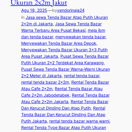
Ukuran 2x2m Jakut
—
Agu 18, 2025
by
vendorinaja24
in
Jasa sewa Tenda Bazar Atap Putih Ukuran
2x2m di Jakarta
, 
Jasa Sewa Tenda Bazar
Warna Terbaru Area Pusat Bekasi
, 
meja ibm
dan tenda bazar
, 
menyewakan tenda bazar
, 
Menyewakan Tenda Bazar Area Depok
, 
Menyewakan Tenda Bazar Ukuran 3×3 Putih
Area Pusat Jakarta
, 
Pusat Sewa Tenda Bazar
Putih Ukuran 2×2 Terdekat Area Karawang
, 
Pusat Sewa Tenda Bazar Warna-Warni Ukuran
2×2 Meter di Jakarta
, 
rental tenda bazar
, 
rental tenda bazar 2x2m
, 
Rental Tenda Bazar
Atau Cafe 2x2m
, 
Rental Tenda Bazar Atau
Cafe 2x2m Jabodetabek
, 
Rental Tenda Bazar
Atau Cafe 2x2m Jakarta
, 
Rental Tenda Bazar
Dan Kerucut Dinding Dan Atap Putih
, 
Rental
Tenda Bazar Dan Kerucut Dinding Dan Atap
Putih Jakarta
, 
rental tenda bazar warna warni
, 
Rental Tenda Type Bazar Atap Putih Ukuran