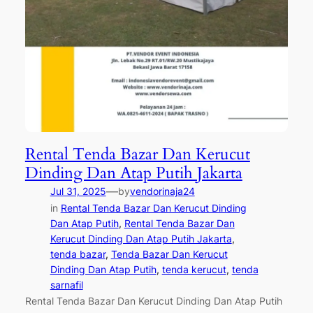
Rental Tenda Bazar Dan Kerucut
Dinding Dan Atap Putih Jakarta
—
Jul 31, 2025
by
vendorinaja24
in
Rental Tenda Bazar Dan Kerucut Dinding
Dan Atap Putih
, 
Rental Tenda Bazar Dan
Kerucut Dinding Dan Atap Putih Jakarta
, 
tenda bazar
, 
Tenda Bazar Dan Kerucut
Dinding Dan Atap Putih
, 
tenda kerucut
, 
tenda
sarnafil
Rental Tenda Bazar Dan Kerucut Dinding Dan Atap Putih