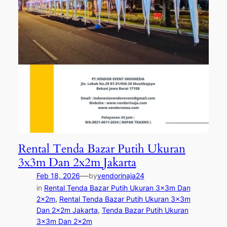
Rental Tenda Bazar Putih Ukuran
3x3m Dan 2x2m Jakarta
—
Feb 18, 2026
by
vendorinaja24
in
Rental Tenda Bazar Putih Ukuran 3x3m Dan
2x2m
, 
Rental Tenda Bazar Putih Ukuran 3x3m
Dan 2x2m Jakarta
, 
Tenda Bazar Putih Ukuran
3x3m Dan 2x2m