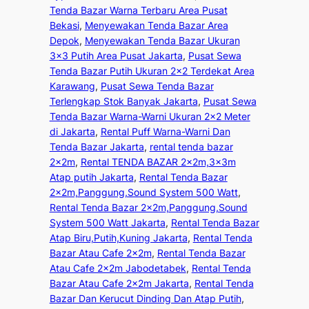
Tenda Bazar Warna Terbaru Area Pusat
Bekasi
, 
Menyewakan Tenda Bazar Area
Depok
, 
Menyewakan Tenda Bazar Ukuran
3×3 Putih Area Pusat Jakarta
, 
Pusat Sewa
Tenda Bazar Putih Ukuran 2×2 Terdekat Area
Karawang
, 
Pusat Sewa Tenda Bazar
Terlengkap Stok Banyak Jakarta
, 
Pusat Sewa
Tenda Bazar Warna-Warni Ukuran 2×2 Meter
di Jakarta
, 
Rental Puff Warna-Warni Dan
Tenda Bazar Jakarta
, 
rental tenda bazar
2x2m
, 
Rental TENDA BAZAR 2x2m,3x3m
Atap putih Jakarta
, 
Rental Tenda Bazar
2x2m,Panggung,Sound System 500 Watt
, 
Rental Tenda Bazar 2x2m,Panggung,Sound
System 500 Watt Jakarta
, 
Rental Tenda Bazar
Atap Biru,Putih,Kuning Jakarta
, 
Rental Tenda
Bazar Atau Cafe 2x2m
, 
Rental Tenda Bazar
Atau Cafe 2x2m Jabodetabek
, 
Rental Tenda
Bazar Atau Cafe 2x2m Jakarta
, 
Rental Tenda
Bazar Dan Kerucut Dinding Dan Atap Putih
, 