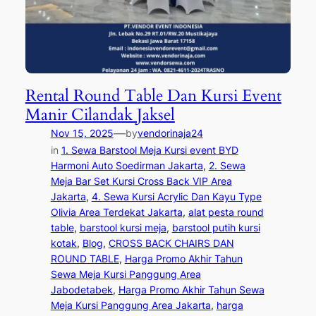
Rental Round Table Dan Kursi Event
Manir Cilandak Jaksel
—
Nov 15, 2025
by
vendorinaja24
in
1. Sewa Barstool Meja Kursi event BYD
Harmoni Auto Soedirman Jakarta
, 
2. Sewa
Meja Bar Set Kursi Cross Back VIP Area
Jakarta
, 
4. Sewa Kursi Acrylic Dan Kayu Type
Olivia Area Terdekat Jakarta
, 
alat pesta round
table
, 
barstool kursi meja
, 
barstool putih kursi
kotak
, 
Blog
, 
CROSS BACK CHAIRS DAN
ROUND TABLE
, 
Harga Promo Akhir Tahun
Sewa Meja Kursi Panggung Area
Jabodetabek
, 
Harga Promo Akhir Tahun Sewa
Meja Kursi Panggung Area Jakarta
, 
harga