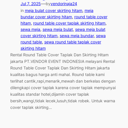
—
Jul 7, 2025
by
vendorinaja24
in
meja bulat cover skirting hitam
, 
meja
bundar cover skirting hitam
, 
round table cover
hitam
, 
round table cover taplak skirting hitam
, 
sewa meja
, 
sewa meja bulat
, 
sewa meja bulat
cover skirting hitam
, 
sewa meja bundar
, 
sewa
round table
, 
sewa round table taplak cover
skirting hitam
Rental Round Table Cover Taplak Dan Skirting Hitam
jakarta PT.VENDOR EVENT INDONESIA melayani Rental
Round Table Cover Taplak Dan Skirting Hitam jakarta
kualitas bagus harga anti mahal. Round table kami
terlihat cantik,rapi,menarik,mewah dan berkelas dengan
dilengkapi cover taplak karena cover taplak mempunyai
kualitas standar hotel,dijamin cover taplak
bersih,wangi,tidak lecek,lusuh,tidak robek. Untuk warna
cover taplak skirting…