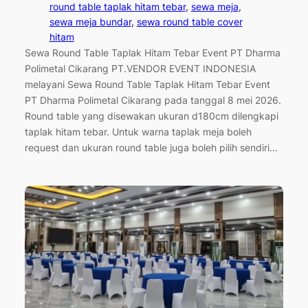
round table taplak hitam tebar
, 
sewa meja
, 
sewa meja bundar
, 
sewa round table cover
hitam
Sewa Round Table Taplak Hitam Tebar Event PT Dharma
Polimetal Cikarang PT.VENDOR EVENT INDONESIA
melayani Sewa Round Table Taplak Hitam Tebar Event
PT Dharma Polimetal Cikarang pada tanggal 8 mei 2026.
Round table yang disewakan ukuran d180cm dilengkapi
taplak hitam tebar. Untuk warna taplak meja boleh
request dan ukuran round table juga boleh pilih sendiri…