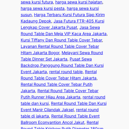
sewa kursi futura
, 
harga sewa kursi hajatan
, 
harga sewa kursi pesta
, 
harga sewa kursi
susun
, 
Harga Terbaru Kursi Futura Siap Kirim
Kadaung Depok
, 
Jasa Futura FTR-405 Kursi
Lengkap Cover Jakarta Pusat
, 
Jasa Sewa
Round Table Dan Meja VIP Kaca Area Jakarta
, 
Kursi Tiffany Dan Round Table Cover Tebar
, 
Layanan Rental Round Table Cover Tebar
Hitam Jakarta Bogor
, 
Melayani Sewa Round
Table Dinner Set Jakarta
, 
Pusat Sewa
Backdrop,Panggung,Round Table Dan Kursi
Event Jakarta
, 
rental round table
, 
Rental
Round Table Cover Tebar Hitam Jakarta
, 
Rental Round Table Cover Tebar Putih
Jakarta
, 
Rental Round Table Cover Tebar
Putih Runner Hijau Area Jakarta
, 
rental round
table dan kursi
, 
Rental Round Table Dan Kursi
Event Manir Cilandak Jaksel
, 
rental round
table di jakarta
, 
Rental Round Table Event
Ballroom Econvantion Ancol Jakut
, 
Rental
Round Table Krisbow Putih Diameter 180cm
, 