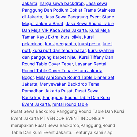
Jakarta
, 
harga sewa backdrop
, 
Jasa sewa
Panggung Dan Podium Coklat Frame Stainless
di Jakarta
, 
Jasa Sewa Panggung Event Stage
Mogot Jakarta Barat
, 
Jasa Sewa Round Table
Dan Meja VIP Kaca Area Jakarta
, 
Kursi Meja
Taman Kayu Extra
, 
kursi olivia
, 
kursi
pelaminan
, 
kursi pengantin
, 
kursi pesta
, 
kursi
puff
, 
kursi puff dan tenda bazar
, 
kursi syahrini
dan panggung karpet hijau
, 
Kursi Tiffany Dan
Round Table Cover Tebar
, 
Layanan Rental
Round Table Cover Tebar Hitam Jakarta
Bogor
, 
Melayani Sewa Round Table Dinner Set
Jakarta
, 
Menyewakan Backdrop Tema
Ramadhan Jakarta Pusat
, 
Pusat Sewa
Backdrop,Panggung,Round Table Dan Kursi
Event Jakarta
, 
rental round table
Pusat Sewa Backdrop,Panggung,Round Table Dan Kursi
Event Jakarta PT VENDOR EVENT INDONESIA
merupakan Pusat Sewa Backdrop,Panggung,Round
Table Dan Kursi Event Jakarta. Tentunya kami siap