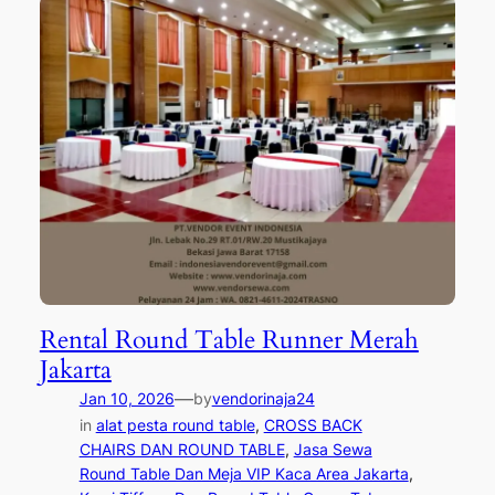
Rental Round Table Runner Merah
Jakarta
—
Jan 10, 2026
by
vendorinaja24
in
alat pesta round table
, 
CROSS BACK
CHAIRS DAN ROUND TABLE
, 
Jasa Sewa
Round Table Dan Meja VIP Kaca Area Jakarta
, 