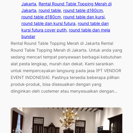
Jakarta
, 
Rental Round Table Topping Merah di
Jakarta
, 
round table
, 
round table d160cm
, 
round table d180cm
, 
round table dan kursi
, 
round table dan kursi futura
, 
round table dan
kursi futura cover putih
, 
round table dan meja
bundar
Rental Round Table Topping Merah di Jakarta Rental
Round Table Topping Merah di Jakarta. Untuk anda yang
sedang mencari tempat penyewaan berbagai kebutuhan
alat pesta lengkap, murah dan dekat. Kami sarankan
untuk mempercayakan langsung pada jasa (PT VENDOR
EVENT INDONESIA). Pastinya tersedia beberapa pilihan
produk-produk, bisa disesuaikan dengan yang
diinginkan oleh custemer atau menyesuaikan dengan…