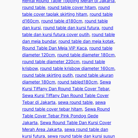
Rental Round Table Topping Merah di Jakarta
, 
round table
, 
round table cover hitam
, 
round
table cover taplak skirting hitam
, 
round table
d160cm
, 
round table d180cm
, 
round table
dan kursi
, 
round table dan kursi futura
, 
round
table dan kursi futura cover putih
, 
round table
dan meja bundar
, 
round table dan meja kotak
, 
Round Table Dan Meja VIP Kaca
, 
round table
diameter 120cm
, 
round table diameter 180cm
, 
round table diameter 220cm
, 
round table
krisbow
, 
round table krisbow diameter 160cm
, 
round table skirting putih
, 
round table ukuran
diameter 180cm
, 
round tabled180cm
, 
Sewa
Kursi Tiffany Dan Round Table Cover Tebar
, 
Sewa Kursi Tiffany Dan Round Table Cover
Tebar di Jakarta
, 
sewa round table
, 
sewa
round table cover tebar hitam
, 
Sewa Round
Table Cover Tebar Pink Pondog Gede
Jakarta
, 
Sewa Round Table Dan Kursi Cover
Merah Area Jakarta
, 
sewa round table dan
kursi futura
, 
sewa round table dan kursi susun