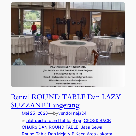
Rental ROUND TABLE Dan LAZY
SUZZANE Tangerang
—
Mei 25, 2026
by
vendorinaja24
in
alat pesta round table
, 
Blog
, 
CROSS BACK
CHAIRS DAN ROUND TABLE
, 
Jasa Sewa
Round Table Dan Meja VIP Kaca Area Jakarta
, 