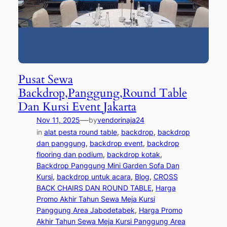
Pusat Sewa
Backdrop,Panggung,Round Table
Dan Kursi Event Jakarta
—
Nov 11, 2025
by
vendorinaja24
in
alat pesta round table
, 
backdrop
, 
backdrop
dan panggung
, 
backdrop event
, 
backdrop
flooring dan podium
, 
backdrop kotak
, 
Backdrop Panggung Mini Garden Sofa Dan
Kursi
, 
backdrop untuk acara
, 
Blog
, 
CROSS
BACK CHAIRS DAN ROUND TABLE
, 
Harga
Promo Akhir Tahun Sewa Meja Kursi
Panggung Area Jabodetabek
, 
Harga Promo
Akhir Tahun Sewa Meja Kursi Panggung Area