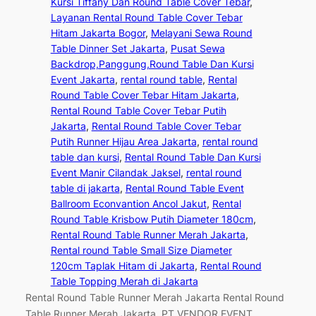
Kursi Tiffany Dan Round Table Cover Tebar
, 
Layanan Rental Round Table Cover Tebar
Hitam Jakarta Bogor
, 
Melayani Sewa Round
Table Dinner Set Jakarta
, 
Pusat Sewa
Backdrop,Panggung,Round Table Dan Kursi
Event Jakarta
, 
rental round table
, 
Rental
Round Table Cover Tebar Hitam Jakarta
, 
Rental Round Table Cover Tebar Putih
Jakarta
, 
Rental Round Table Cover Tebar
Putih Runner Hijau Area Jakarta
, 
rental round
table dan kursi
, 
Rental Round Table Dan Kursi
Event Manir Cilandak Jaksel
, 
rental round
table di jakarta
, 
Rental Round Table Event
Ballroom Econvantion Ancol Jakut
, 
Rental
Round Table Krisbow Putih Diameter 180cm
, 
Rental Round Table Runner Merah Jakarta
, 
Rental round Table Small Size Diameter
120cm Taplak Hitam di Jakarta
, 
Rental Round
Table Topping Merah di Jakarta
Rental Round Table Runner Merah Jakarta Rental Round
Table Runner Merah Jakarta. PT VENDOR EVENT