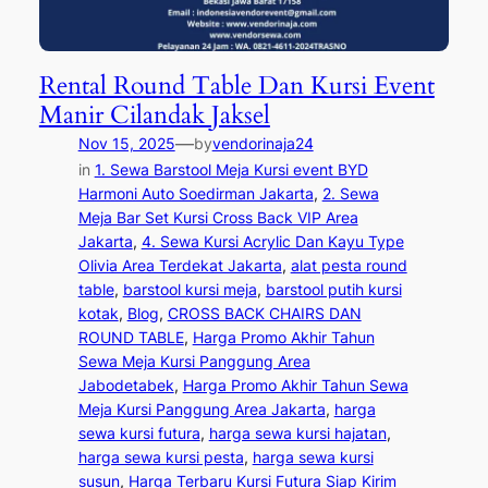
Rental Round Table Dan Kursi Event
Manir Cilandak Jaksel
—
Nov 15, 2025
by
vendorinaja24
in
1. Sewa Barstool Meja Kursi event BYD
Harmoni Auto Soedirman Jakarta
, 
2. Sewa
Meja Bar Set Kursi Cross Back VIP Area
Jakarta
, 
4. Sewa Kursi Acrylic Dan Kayu Type
Olivia Area Terdekat Jakarta
, 
alat pesta round
table
, 
barstool kursi meja
, 
barstool putih kursi
kotak
, 
Blog
, 
CROSS BACK CHAIRS DAN
ROUND TABLE
, 
Harga Promo Akhir Tahun
Sewa Meja Kursi Panggung Area
Jabodetabek
, 
Harga Promo Akhir Tahun Sewa
Meja Kursi Panggung Area Jakarta
, 
harga
sewa kursi futura
, 
harga sewa kursi hajatan
, 
harga sewa kursi pesta
, 
harga sewa kursi
susun
, 
Harga Terbaru Kursi Futura Siap Kirim