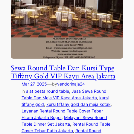
Sewa Round Table Dan Kursi Type
Tiffany Gold VIP Kayu Area Jakarta
—
Mar 27, 2025
by
vendorinaja24
in
alat pesta round table
, 
Jasa Sewa Round
Table Dan Meja VIP Kaca Area Jakarta
, 
kursi
tiffany gold
, 
kursi tiffany gold dan meja kotak
, 
Layanan Rental Round Table Cover Tebar
Hitam Jakarta Bogor
, 
Melayani Sewa Round
Table Dinner Set Jakarta
, 
Rental Round Table
Cover Tebar Putih Jakarta
, 
Rental Round