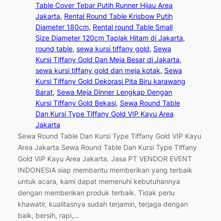
Table Cover Tebar Putih Runner Hijau Area
Jakarta
, 
Rental Round Table Krisbow Putih
Diameter 180cm
, 
Rental round Table Small
Size Diameter 120cm Taplak Hitam di Jakarta
, 
round table
, 
sewa kursi tiffany gold
, 
Sewa
Kursi Tiffany Gold Dan Meja Besar di Jakarta
, 
sewa kursi tiffany gold dan meja kotak
, 
Sewa
Kursi Tiffany Gold Dekorasi Pita Biru karawang
Barat
, 
Sewa Meja Dinner Lengkap Dengan
Kursi Tiffany Gold Bekasi
, 
Sewa Round Table
Dan Kursi Type Tiffany Gold VIP Kayu Area
Jakarta
Sewa Round Table Dan Kursi Type Tiffany Gold VIP Kayu
Area Jakarta Sewa Round Table Dan Kursi Type Tiffany
Gold VIP Kayu Area Jakarta. Jasa PT VENDOR EVENT
INDONESIA siap membantu memberikan yang terbaik
untuk acara, kami dapat memenuhi kebutuhannya
dengan memberikan produk terbaik. Tidak perlu
khawatir, kualitasnya sudah terjamin, terjaga dengan
baik, bersih, rapi,…