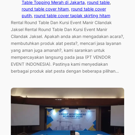
Table Topping Merah di Jakarta
, 
round table
, 
round table cover hitam
, 
round table cover
putih
, 
round table cover taplak skirting hitam
Rental Round Table Dan Kursi Event Manir Cilandak
Jaksel Rental Round Table Dan Kursi Event Manir
Cilandak Jaksel. Apakah anda akan mengadakan acara?,
membutuhkan produk alat pesta?, mencari jasa layanan
yang aman juga amanah?, kami sarankan untuk
mempercayakan langsung pada jasa (PT VENDOR
EVENT INDONESIA). Pastinya kami menyediakan
berbagai produk alat pesta dengan beberapa pilihan…