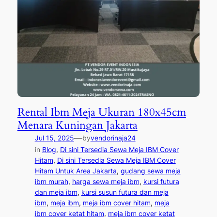
Rental Ibm Meja Ukuran 180x45cm
Menara Kuningan Jakarta
—
Jul 15, 2025
by
vendorinaja24
in
Blog
, 
Di sini Tersedia Sewa Meja IBM Cover
Hitam
, 
Di sini Tersedia Sewa Meja IBM Cover
Hitam Untuk Area Jakarta
, 
gudang sewa meja
ibm murah
, 
harga sewa meja ibm
, 
kursi futura
dan meja ibm
, 
kursi susun futura dan meja
ibm
, 
meja ibm
, 
meja ibm cover hitam
, 
meja
ibm cover ketat hitam
, 
meja ibm cover ketat