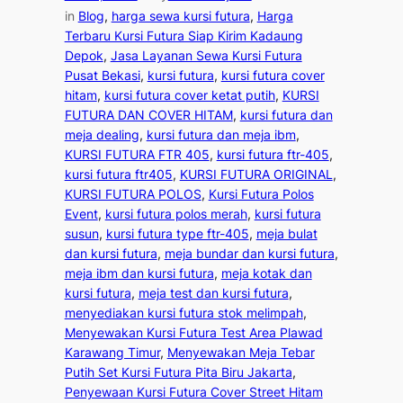
in
Blog
, 
harga sewa kursi futura
, 
Harga
Terbaru Kursi Futura Siap Kirim Kadaung
Depok
, 
Jasa Layanan Sewa Kursi Futura
Pusat Bekasi
, 
kursi futura
, 
kursi futura cover
hitam
, 
kursi futura cover ketat putih
, 
KURSI
FUTURA DAN COVER HITAM
, 
kursi futura dan
meja dealing
, 
kursi futura dan meja ibm
, 
KURSI FUTURA FTR 405
, 
kursi futura ftr-405
, 
kursi futura ftr405
, 
KURSI FUTURA ORIGINAL
, 
KURSI FUTURA POLOS
, 
Kursi Futura Polos
Event
, 
kursi futura polos merah
, 
kursi futura
susun
, 
kursi futura type ftr-405
, 
meja bulat
dan kursi futura
, 
meja bundar dan kursi futura
, 
meja ibm dan kursi futura
, 
meja kotak dan
kursi futura
, 
meja test dan kursi futura
, 
menyediakan kursi futura stok melimpah
, 
Menyewakan Kursi Futura Test Area Plawad
Karawang Timur
, 
Menyewakan Meja Tebar
Putih Set Kursi Futura Pita Biru Jakarta
, 
Penyewaan Kursi Futura Cover Street Hitam