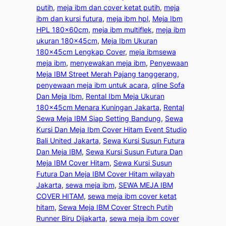
putih
, 
meja ibm dan cover ketat putih
, 
meja
ibm dan kursi futura
, 
meja ibm hpl
, 
Meja Ibm
HPL 180x60cm
, 
meja ibm multiflek
, 
meja ibm
ukuran 180x45cm
, 
Meja Ibm Ukuran
180x45cm Lengkap Cover
, 
meja ibmsewa
meja ibm
, 
menyewakan meja ibm
, 
Penyewaan
Meja IBM Street Merah Pajang tanggerang
, 
penyewaan meja ibm untuk acara
, 
qline Sofa
Dan Meja Ibm
, 
Rental Ibm Meja Ukuran
180x45cm Menara Kuningan Jakarta
, 
Rental
Sewa Meja IBM Siap Setting Bandung
, 
Sewa
Kursi Dan Meja Ibm Cover Hitam Event Studio
Bali United Jakarta
, 
Sewa Kursi Susun Futura
Dan Meja IBM
, 
Sewa Kursi Susun Futura Dan
Meja IBM Cover Hitam
, 
Sewa Kursi Susun
Futura Dan Meja IBM Cover Hitam wilayah
Jakarta
, 
sewa meja ibm
, 
SEWA MEJA IBM
COVER HITAM
, 
sewa meja ibm cover ketat
hitam
, 
Sewa Meja IBM Cover Strech Putih
Runner Biru Dijakarta
, 
sewa meja ibm cover