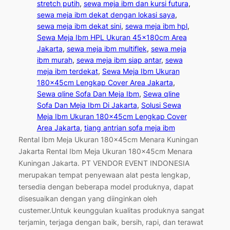
stretch putih
, 
sewa meja ibm dan kursi futura
, 
sewa meja ibm dekat dengan lokasi saya
, 
sewa meja ibm dekat sini
, 
sewa meja ibm hpl
, 
Sewa Meja Ibm HPL Ukuran 45x180cm Area
Jakarta
, 
sewa meja ibm multiflek
, 
sewa meja
ibm murah
, 
sewa meja ibm siap antar
, 
sewa
meja ibm terdekat
, 
Sewa Meja Ibm Ukuran
180x45cm Lengkap Cover Area Jakarta
, 
Sewa qline Sofa Dan Meja Ibm
, 
Sewa qline
Sofa Dan Meja Ibm Di Jakarta
, 
Solusi Sewa
Meja Ibm Ukuran 180x45cm Lengkap Cover
Area Jakarta
, 
tiang antrian sofa meja ibm
Rental Ibm Meja Ukuran 180x45cm Menara Kuningan
Jakarta Rental Ibm Meja Ukuran 180x45cm Menara
Kuningan Jakarta. PT VENDOR EVENT INDONESIA
merupakan tempat penyewaan alat pesta lengkap,
tersedia dengan beberapa model produknya, dapat
disesuaikan dengan yang diinginkan oleh
custemer.Untuk keunggulan kualitas produknya sangat
terjamin, terjaga dengan baik, bersih, rapi, dan terawat