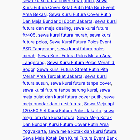
sewa kursi futura cover ketat putih
, 
Sewa
Kursi Futura Cover Ketat Putih Pita Biru Event
Area Bekasi
, 
Sewa Kursi Futura Cover Putih
Dan Meja Bundar d160cm Jakarta
, 
sewa kursi
futura dan meja dealing
, 
sewa kursi futura
ftr405
, 
sewa kursi futura murah
, 
sewa kursi
futura polos
, 
Sewa Kursi Futura Polos Event
BSD Tangerang
, 
sewa kursi futura polos
merah
, 
Sewa Kursi Futura Polos Merah Area
Tangerang
, 
Sewa Kursi Futura Polos Merah di
Bogor
, 
Sewa Kursi Futura Street Putih Pita
Merah Area Terdekat Jakarta
, 
sewa kursi
futura susun
, 
sewa kursi futura tanpa cover
, 
sewa kursi futura tanpa sarung kursi
, 
sewa
meja bulat dan kursi futura cover putih
, 
sewa
meja bundar dan kursi futura
, 
Sewa Meja hpl
120×60 Set Kursi Futura Polos Jakarta
, 
sewa
meja ibm dan kursi futura
, 
Sewa Meja Kotak
Dan Bundar, Kursi Futura Cover Putih Area
Yogyakarta
, 
sewa meja kotak dan kursi futura
, 
Sewa Meja Kotak Dan Kursi Futura Event Bank