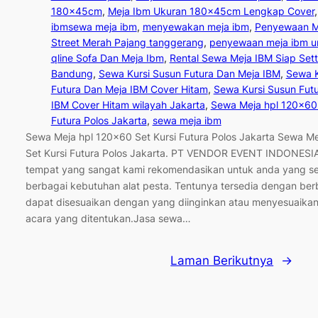
180x45cm
, 
Meja Ibm Ukuran 180x45cm Lengkap Cover
,
ibmsewa meja ibm
, 
menyewakan meja ibm
, 
Penyewaan M
Street Merah Pajang tanggerang
, 
penyewaan meja ibm u
qline Sofa Dan Meja Ibm
, 
Rental Sewa Meja IBM Siap Sett
Bandung
, 
Sewa Kursi Susun Futura Dan Meja IBM
, 
Sewa K
Futura Dan Meja IBM Cover Hitam
, 
Sewa Kursi Susun Fut
IBM Cover Hitam wilayah Jakarta
, 
Sewa Meja hpl 120×60 
Futura Polos Jakarta
, 
sewa meja ibm
Sewa Meja hpl 120×60 Set Kursi Futura Polos Jakarta Sewa M
Set Kursi Futura Polos Jakarta. PT VENDOR EVENT INDONESI
tempat yang sangat kami rekomendasikan untuk anda yang s
berbagai kebutuhan alat pesta. Tentunya tersedia dengan berb
dapat disesuaikan dengan yang diinginkan atau menyesuaika
acara yang ditentukan.Jasa sewa…
Laman Berikutnya
→