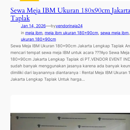
Sewa Meja IBM Ukuran 180x90cm Jakart
Taplak
—
Jan 14, 2026
by
vendorinaja24
in
meja ibm
, 
meja ibm ukuran 180x90cm
, 
sewa meja ibm
,
ukuran 180x90cm
Sewa Meja IBM Ukuran 180x90cm Jakarta Lengkap Taplak A
mencari tempat sewa meja IBM untuk acara ???Ayo Sewa Meja
180x90cm Jakarta Lengkap Taplak di PT.VENDOR EVENT IN
sudah banyak menggunakan jasanya karena ada banyak keun
dimiliki dari layanannya diantaranya : Rental Meja IBM Ukura
Jakarta Lengkap Taplak Untuk harga…