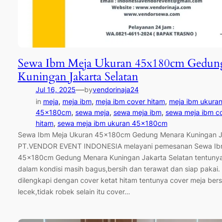
Sewa Ibm Meja Ukuran 45x180cm Gedun
Kuningan Jakarta Selatan
—
Jul 16, 2025
by
vendorinaja24
in
meja
, 
meja ibm
, 
meja ibm cover hitam
, 
meja ibm ukura
45x180cm
, 
sewa meja
, 
sewa meja ibm
, 
sewa meja ibm co
hitam
, 
sewa meja ibm ukuran 45x180cm
Sewa Ibm Meja Ukuran 45x180cm Gedung Menara Kuningan Ja
PT.VENDOR EVENT INDONESIA melayani pemesanan Sewa Ib
45x180cm Gedung Menara Kuningan Jakarta Selatan tentunya
dalam kondisi masih bagus,bersih dan terawat dan siap pakai.
dilengkapi dengan cover ketat hitam tentunya cover meja bers
lecek,tidak robek selain itu cover…