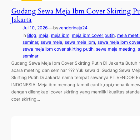
Gudang Sewa Meja Ibm Cover Skirting Pu
Jakarta
—
Jul 10, 2026
by
vendorinaja24
in
Blog
, 
meja
, 
meja ibm
, 
meja ibm cover putih
, 
meja meeti
seminar
, 
sewa meja
, 
sewa meja ibm
, 
sewa meja ibm cover
sewa meja ibm cover skirting putih
, 
sewa meja meeting
, 
seminar
Gudang Sewa Meja Ibm Cover Skirting Putih Di Jakarta Butuh 
acara meeting dan seminar ??? Yuk sewa di Gudang Sewa Mej
Skirting Putih Di Jakarta nama tempat sewanya PT.VENDOR 
INDONESIA. Meja ibm memang tampil cantik,rapi,menarik,mew
dengan dilengkapi cover skirting yang memiliki kualitas standar
coer skirting…