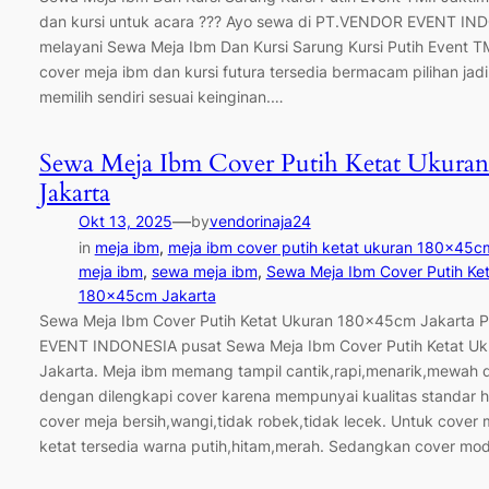
dan kursi untuk acara ??? Ayo sewa di PT.VENDOR EVENT IN
melayani Sewa Meja Ibm Dan Kursi Sarung Kursi Putih Event T
cover meja ibm dan kursi futura tersedia bermacam pilihan jad
memilih sendiri sesuai keinginan.…
Sewa Meja Ibm Cover Putih Ketat Ukura
Jakarta
—
Okt 13, 2025
by
vendorinaja24
in
meja ibm
, 
meja ibm cover putih ketat ukuran 180x45c
meja ibm
, 
sewa meja ibm
, 
Sewa Meja Ibm Cover Putih Ke
180x45cm Jakarta
Sewa Meja Ibm Cover Putih Ketat Ukuran 180x45cm Jakarta
EVENT INDONESIA pusat Sewa Meja Ibm Cover Putih Ketat U
Jakarta. Meja ibm memang tampil cantik,rapi,menarik,mewah 
dengan dilengkapi cover karena mempunyai kualitas standar ho
cover meja bersih,wangi,tidak robek,tidak lecek. Untuk cover
ketat tersedia warna putih,hitam,merah. Sedangkan cover mo