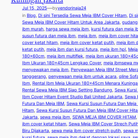
—
Jul 15, 2025
by
vendorinaja24
in
Blog
, 
Di sini Tersedia Sewa Meja IBM Cover Hitam
, 
Di s
Sewa Meja IBM Cover Hitam Untuk Area Jakarta
, 
gudang
ibm murah
, 
harga sewa meja ibm
, 
kursi futura dan meja 
susun futura dan meja ibm
, 
meja ibm
, 
meja ibm cover hit
cover ketat hitam
, 
meja ibm cover ketat putih
, 
meja ibm 
ketat putih
, 
meja ibm dan kursi futura
, 
meja ibm hpl
, 
Meja
180x60cm
, 
meja ibm multiflek
, 
meja ibm ukuran 180x45
Ibm Ukuran 180x45cm Lengkap Cover
, 
meja ibmsewa me
menyewakan meja ibm
, 
Penyewaan Meja IBM Street Mer
tanggerang
, 
penyewaan meja ibm untuk acara
, 
qline Sof
Ibm
, 
Rental Ibm Meja Ukuran 180x45cm Menara Kuninga
Rental Sewa Meja IBM Siap Setting Bandung
, 
Sewa Kursi
Ibm Cover Hitam Event Studio Bali United Jakarta
, 
Sewa 
Futura Dan Meja IBM
, 
Sewa Kursi Susun Futura Dan Meja
Hitam
, 
Sewa Kursi Susun Futura Dan Meja IBM Cover Hit
Jakarta
, 
sewa meja ibm
, 
SEWA MEJA IBM COVER HITAM
,
ibm cover ketat hitam
, 
Sewa Meja IBM Cover Strech Puti
Biru Dijakarta
, 
sewa meja ibm cover stretch putih
, 
sewa m
kursi futura
, 
sewa meja ibm dekat dengan lokasi saya
, 
se