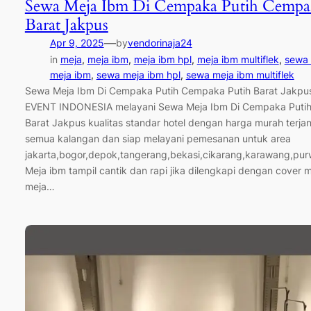
Sewa Meja Ibm Di Cempaka Putih Cempa
Barat Jakpus
—
Apr 9, 2025
by
vendorinaja24
in
meja
, 
meja ibm
, 
meja ibm hpl
, 
meja ibm multiflek
, 
sewa 
meja ibm
, 
sewa meja ibm hpl
, 
sewa meja ibm multiflek
Sewa Meja Ibm Di Cempaka Putih Cempaka Putih Barat Jakp
EVENT INDONESIA melayani Sewa Meja Ibm Di Cempaka Putih
Barat Jakpus kualitas standar hotel dengan harga murah terja
semua kalangan dan siap melayani pemesanan untuk area
jakarta,bogor,depok,tangerang,bekasi,cikarang,karawang,pu
Meja ibm tampil cantik dan rapi jika dilengkapi dengan cover 
meja…