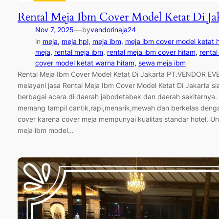
Rental Meja Ibm Cover Model Ketat Di Ja
—
Nov 7, 2025
by
vendorinaja24
in
meja
, 
meja hpl
, 
meja ibm
, 
meja ibm cover model ketat 
meja
, 
rental meja ibm
, 
rental meja ibm cover hitam
, 
rental
cover model ketat warna hitam
, 
sewa meja ibm
Rental Meja Ibm Cover Model Ketat Di Jakarta PT.VENDOR E
melayani jasa Rental Meja Ibm Cover Model Ketat Di Jakarta sia
berbagai acara di daerah jabodetabek dan daerah sekitarnya.
memang tampil cantik,rapi,menarik,mewah dan berkelas denga
cover karena cover meja mempunyai kualitas standar hotel. U
meja ibm model…