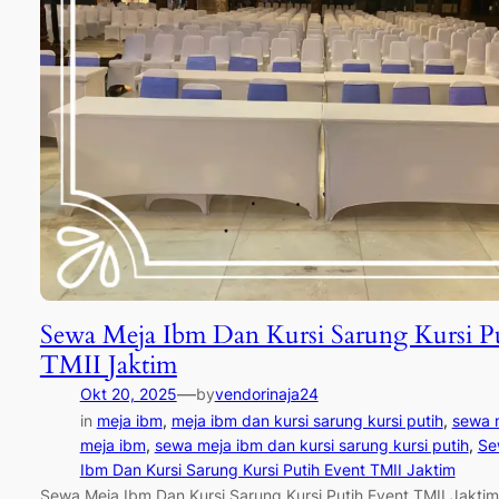
Sewa Meja Ibm Dan Kursi Sarung Kursi P
TMII Jaktim
—
Okt 20, 2025
by
vendorinaja24
in
meja ibm
, 
meja ibm dan kursi sarung kursi putih
, 
sewa 
meja ibm
, 
sewa meja ibm dan kursi sarung kursi putih
, 
Se
Ibm Dan Kursi Sarung Kursi Putih Event TMII Jaktim
Sewa Meja Ibm Dan Kursi Sarung Kursi Putih Event TMII Jakti