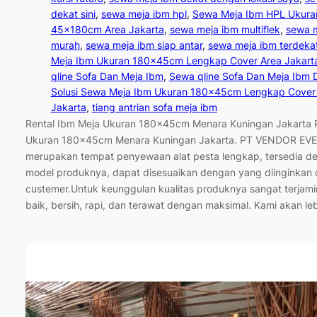
dekat sini
, 
sewa meja ibm hpl
, 
Sewa Meja Ibm HPL Ukura
45x180cm Area Jakarta
, 
sewa meja ibm multiflek
, 
sewa 
murah
, 
sewa meja ibm siap antar
, 
sewa meja ibm terdeka
Meja Ibm Ukuran 180x45cm Lengkap Cover Area Jakart
qline Sofa Dan Meja Ibm
, 
Sewa qline Sofa Dan Meja Ibm D
Solusi Sewa Meja Ibm Ukuran 180x45cm Lengkap Cover
Jakarta
, 
tiang antrian sofa meja ibm
Rental Ibm Meja Ukuran 180x45cm Menara Kuningan Jakarta R
Ukuran 180x45cm Menara Kuningan Jakarta. PT VENDOR EV
merupakan tempat penyewaan alat pesta lengkap, tersedia 
model produknya, dapat disesuaikan dengan yang diinginkan 
custemer.Untuk keunggulan kualitas produknya sangat terjami
baik, bersih, rapi, dan terawat dengan maksimal. Kami akan le