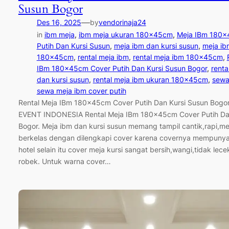
Susun Bogor
—
Des 16, 2025
by
vendorinaja24
in
ibm meja
, 
ibm meja ukuran 180x45cm
, 
Meja IBm 180x
Putih Dan Kursi Susun
, 
meja ibm dan kursi susun
, 
meja ib
180x45cm
, 
rental meja ibm
, 
rental meja ibm 180x45cm
, 
IBm 180x45cm Cover Putih Dan Kursi Susun Bogor
, 
renta
dan kursi susun
, 
rental meja ibm ukuran 180x45cm
, 
sewa
sewa meja ibm cover putih
Rental Meja IBm 180x45cm Cover Putih Dan Kursi Susun Bog
EVENT INDONESIA Rental Meja IBm 180x45cm Cover Putih Da
Bogor. Meja ibm dan kursi susun memang tampil cantik,rapi,
berkelas dengan dilengkapi cover karena covernya mempunyai
hotel selain itu cover meja kursi sangat bersih,wangi,tidak lece
robek. Untuk warna cover…