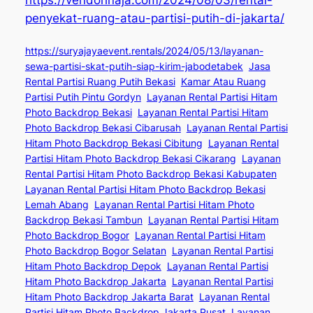
https://vendorinaja.com/2024/08/03/rental-
penyekat-ruang-atau-partisi-putih-di-jakarta/
https://suryajayaevent.rentals/2024/05/13/layanan-
sewa-partisi-skat-putih-siap-kirim-jabodetabek
Jasa
Rental Partisi Ruang Putih Bekasi
Kamar Atau Ruang
Partisi Putih Pintu Gordyn
Layanan Rental Partisi Hitam
Photo Backdrop Bekasi
Layanan Rental Partisi Hitam
Photo Backdrop Bekasi Cibarusah
Layanan Rental Partisi
Hitam Photo Backdrop Bekasi Cibitung
Layanan Rental
Partisi Hitam Photo Backdrop Bekasi Cikarang
Layanan
Rental Partisi Hitam Photo Backdrop Bekasi Kabupaten
Layanan Rental Partisi Hitam Photo Backdrop Bekasi
Lemah Abang
Layanan Rental Partisi Hitam Photo
Backdrop Bekasi Tambun
Layanan Rental Partisi Hitam
Photo Backdrop Bogor
Layanan Rental Partisi Hitam
Photo Backdrop Bogor Selatan
Layanan Rental Partisi
Hitam Photo Backdrop Depok
Layanan Rental Partisi
Hitam Photo Backdrop Jakarta
Layanan Rental Partisi
Hitam Photo Backdrop Jakarta Barat
Layanan Rental
Partisi Hitam Photo Backdrop Jakarta Pusat
Layanan