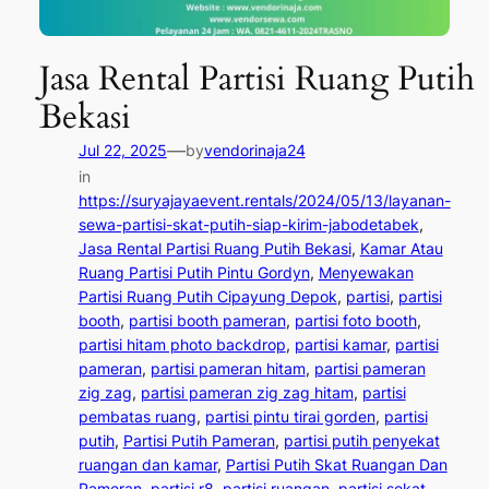
Jasa Rental Partisi Ruang Putih
Bekasi
—
Jul 22, 2025
by
vendorinaja24
in
https://suryajayaevent.rentals/2024/05/13/layanan-
sewa-partisi-skat-putih-siap-kirim-jabodetabek
, 
Jasa Rental Partisi Ruang Putih Bekasi
, 
Kamar Atau
Ruang Partisi Putih Pintu Gordyn
, 
Menyewakan
Partisi Ruang Putih Cipayung Depok
, 
partisi
, 
partisi
booth
, 
partisi booth pameran
, 
partisi foto booth
, 
partisi hitam photo backdrop
, 
partisi kamar
, 
partisi
pameran
, 
partisi pameran hitam
, 
partisi pameran
zig zag
, 
partisi pameran zig zag hitam
, 
partisi
pembatas ruang
, 
partisi pintu tirai gorden
, 
partisi
putih
, 
Partisi Putih Pameran
, 
partisi putih penyekat
ruangan dan kamar
, 
Partisi Putih Skat Ruangan Dan
Pameran
, 
partisi r8
, 
partisi ruangan
, 
partisi sekat
, 