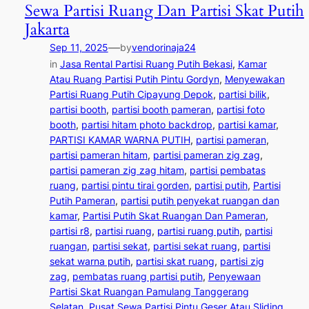
Sewa Partisi Ruang Dan Partisi Skat Putih
Jakarta
—
Sep 11, 2025
by
vendorinaja24
in
Jasa Rental Partisi Ruang Putih Bekasi
, 
Kamar
Atau Ruang Partisi Putih Pintu Gordyn
, 
Menyewakan
Partisi Ruang Putih Cipayung Depok
, 
partisi bilik
, 
partisi booth
, 
partisi booth pameran
, 
partisi foto
booth
, 
partisi hitam photo backdrop
, 
partisi kamar
, 
PARTISI KAMAR WARNA PUTIH
, 
partisi pameran
, 
partisi pameran hitam
, 
partisi pameran zig zag
, 
partisi pameran zig zag hitam
, 
partisi pembatas
ruang
, 
partisi pintu tirai gorden
, 
partisi putih
, 
Partisi
Putih Pameran
, 
partisi putih penyekat ruangan dan
kamar
, 
Partisi Putih Skat Ruangan Dan Pameran
, 
partisi r8
, 
partisi ruang
, 
partisi ruang putih
, 
partisi
ruangan
, 
partisi sekat
, 
partisi sekat ruang
, 
partisi
sekat warna putih
, 
partisi skat ruang
, 
partisi zig
zag
, 
pembatas ruang partisi putih
, 
Penyewaan
Partisi Skat Ruangan Pamulang Tanggerang
Selatan
, 
Pusat Sewa Partisi Pintu Geser Atau Sliding