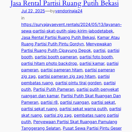
Jasa Rental Partisi Ruang Putih Bekasi
—
Jul 22, 2025
by
vendorinaja24
in
https://suryajayaevent.rentals/2024/05/13/layanan-
sewa-partisi-skat-putih-siap-kirim-jabodetabek
, 
Jasa Rental Partisi Ruang Putih Bekasi
, 
Kamar Atau
Ruang Partisi Putih Pintu Gordyn
, 
Menyewakan
Partisi Ruang Putih Cipayung Depok
, 
partisi
, 
partisi
booth
, 
partisi booth pameran
, 
partisi foto booth
, 
partisi hitam photo backdrop
, 
partisi kamar
, 
partisi
pameran
, 
partisi pameran hitam
, 
partisi pameran
zig zag
, 
partisi pameran zig zag hitam
, 
partisi
pembatas ruang
, 
partisi pintu tirai gorden
, 
partisi
putih
, 
Partisi Putih Pameran
, 
partisi putih penyekat
ruangan dan kamar
, 
Partisi Putih Skat Ruangan Dan
Pameran
, 
partisi r8
, 
partisi ruangan
, 
partisi sekat
, 
partisi sekat ruang
, 
partisi sekat warna putih
, 
partisi
skat ruang
, 
partisi zig zag
, 
pembatas ruang partisi
putih
, 
Penyewaan Partisi Skat Ruangan Pamulang
Tanggerang Selatan
, 
Pusat Sewa Partisi Pintu Geser