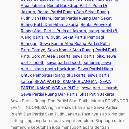
Area Jakarta
, 
Rental Backdrop Partisi Putih Di
Jakarta
, 
Rental Partisi Ruang Dan Sekat Ruang
Putih Dan Hitam
, 
Rental Partisi Ruang Dan Sekat
Ruang Putih Dan Hitam jakarta
, 
Rental Penyekat
Ruang Atau Partisi Putih di Jakarta
, 
ruang partisi r8
, 
ruang partisi r8 putih
, 
Sekat Partisi Pembagi
Ruangan
, 
Sewa Kamar Atau Ruang Partisi Putih
Pintu Gordyn
, 
Sewa Kamar Atau Ruang Partisi Putih
Pintu Gordyn Area Jakarta
, 
sewa partisi bilik
, 
sewa
partisi booth
, 
sewa partisi booth pameran
, 
sewa
partisi hitam photo backdrop
, 
Sewa Partisi Hitam
Untuk Pembatas Ruang di Jakarta
, 
sewa partisi
kamar
, 
SEWA PARTISI KAMAR RUANGAN
, 
SEWA
PARTISI KAMAR WARNA PUTIH
, 
sewa partisi murah
, 
Sewa Partisi Ruang Dan Partisi Skat Putih Jakarta
Sewa Partisi Ruang Dan Partisi Skat Putih Jakarta PT VENDOR
EVENT INDONESIA ingin menawarkan anda Sewa Partisi
Ruang Dan Partisi Skat Putih Jakarta. Pastinya siap kirim dan
setting langsung ketempat yang ditentukan. Siap juga untuk
memenuhi kebutuhan juga mensuport acara dengan