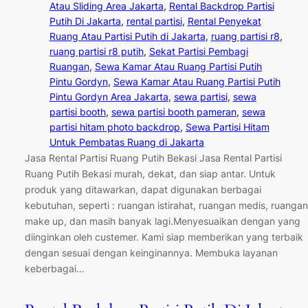
Atau Sliding Area Jakarta
, 
Rental Backdrop Partisi
Putih Di Jakarta
, 
rental partisi
, 
Rental Penyekat
Ruang Atau Partisi Putih di Jakarta
, 
ruang partisi r8
, 
ruang partisi r8 putih
, 
Sekat Partisi Pembagi
Ruangan
, 
Sewa Kamar Atau Ruang Partisi Putih
Pintu Gordyn
, 
Sewa Kamar Atau Ruang Partisi Putih
Pintu Gordyn Area Jakarta
, 
sewa partisi
, 
sewa
partisi booth
, 
sewa partisi booth pameran
, 
sewa
partisi hitam photo backdrop
, 
Sewa Partisi Hitam
Untuk Pembatas Ruang di Jakarta
Jasa Rental Partisi Ruang Putih Bekasi Jasa Rental Partisi
Ruang Putih Bekasi murah, dekat, dan siap antar. Untuk
produk yang ditawarkan, dapat digunakan berbagai
kebutuhan, seperti : ruangan istirahat, ruangan medis, ruangan
make up, dan masih banyak lagi.Menyesuaikan dengan yang
diinginkan oleh custemer. Kami siap memberikan yang terbaik
dengan sesuai dengan keinginannya. Membuka layanan
keberbagai…