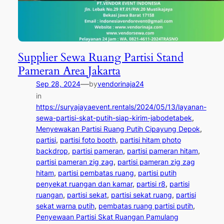
Supplier Sewa Ruang Partisi Stand
Pameran Area Jakarta
—
Sep 28, 2024
by
vendorinaja24
in
https://suryajayaevent.rentals/2024/05/13/layanan-
sewa-partisi-skat-putih-siap-kirim-jabodetabek
, 
Menyewakan Partisi Ruang Putih Cipayung Depok
, 
partisi
, 
partisi foto booth
, 
partisi hitam photo
backdrop
, 
partisi pameran
, 
partisi pameran hitam
, 
partisi pameran zig zag
, 
partisi pameran zig zag
hitam
, 
partisi pembatas ruang
, 
partisi putih
penyekat ruangan dan kamar
, 
partisi r8
, 
partisi
ruangan
, 
partisi sekat
, 
partisi sekat ruang
, 
partisi
sekat warna putih
, 
pembatas ruang partisi putih
, 
Penyewaan Partisi Skat Ruangan Pamulang