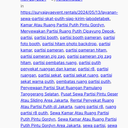
in
https://suryajayaevent.rentals/2024/05/13/layanan-
sewa-partisi-skat-putih-siap-kirim-jabodetabek
, 
Kamar Atau Ruang Partisi Putih Pintu Gordyn
, 
Menyewakan Partisi Ruang Putih Cipayung Depok
, 
partisi
, 
partisi booth
, 
partisi booth pameran
, 
partisi
foto booth
, 
partisi hitam photo backdrop
, 
partisi
kamar
, 
partisi pameran
, 
partisi pameran hitam
, 
partisi pameran zig zag
, 
partisi pameran zig zag
hitam
, 
partisi pembatas ruang
, 
partisi putih
penyekat ruangan dan kamar
, 
partisi r8
, 
partisi
ruangan
, 
partisi sekat
, 
partisi sekat ruang
, 
partisi
sekat warna putih
, 
pembatas ruang partisi putih
, 
Penyewaan Partisi Skat Ruangan Pamulang
Tanggerang Selatan
, 
Pusat Sewa Partisi Pintu Geser
Atau Sliding Area Jakarta
, 
Rental Penyekat Ruang
Atau Partisi Putih di Jakarta
, 
ruang partisi r8
, 
ruang
partisi r8 putih
, 
Sewa Kamar Atau Ruang Partisi
Putih Pintu Gordyn
, 
Sewa Kamar Atau Ruang Partisi
Putih Pintu Gordyn Area Jakarta
, 
sewa partisi
, 
sewa