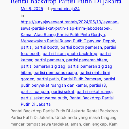
Rental Backdrop Partisi Putih Di Jakarta
—
Mei 6, 2025
by
vendorinaja24
in
https://suryajayaevent.rentals/2024/05/13/layanan-
sewa-partisi-skat-putih-siap-kirim-jabodetabek
, 
Kamar Atau Ruang Partisi Putih Pintu Gordyn
, 
Menyewakan Partisi Ruang Putih Cipayung Depok
, 
partisi
, 
partisi booth
, 
partisi booth pameran
, 
partisi
foto booth
, 
partisi hitam photo backdrop
, 
partisi
kamar
, 
partisi pameran
, 
partisi pameran hitam
, 
partisi pameran zig zag
, 
partisi pameran zig zag
hitam
, 
partisi pembatas ruang
, 
partisi pintu tirai
gorden
, 
partisi putih
, 
Partisi Putih Pameran
, 
partisi
putih penyekat ruangan dan kamar
, 
partisi r8
, 
partisi ruangan
, 
partisi sekat
, 
partisi sekat ruang
, 
partisi sekat warna putih
, 
Rental Backdrop Partisi
Putih Di Jakarta
Rental Backdrop Partisi Putih Di Jakarta Rental Backdrop
Partisi Putih Di Jakarta. Untuk anda yang masih bingung
mencari tempat sewa terdekat, aman, dan lengkap. Kami