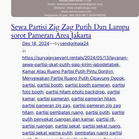
Sewa Partisi Zig Zag Putih Dan Lampu
sorot Pameran Area Jakarta
—
Des 18, 2024
by
vendorinaja24
in
https://suryajayaevent.rentals/2024/05/13/layanan-
sewa-partisi-skat-putih-siap-kirim-jabodetabek
, 
Kamar Atau Ruang Partisi Putih Pintu Gordyn
, 
Menyewakan Partisi Ruang Putih Cipayung Depok
, 
partisi
, 
partisi booth
, 
partisi booth pameran
, 
partisi
foto booth
, 
partisi hitam photo backdrop
, 
partisi
kamar
, 
partisi pameran
, 
partisi pameran hitam
, 
partisi pameran zig zag
, 
partisi pameran zig zag
hitam
, 
partisi pembatas ruang
, 
partisi putih
, 
partisi
putih penyekat ruangan dan kamar
, 
partisi r8
, 
partisi ruangan
, 
partisi sekat
, 
partisi sekat ruang
, 
partisi sekat warna putih
, 
pembatas ruang partisi