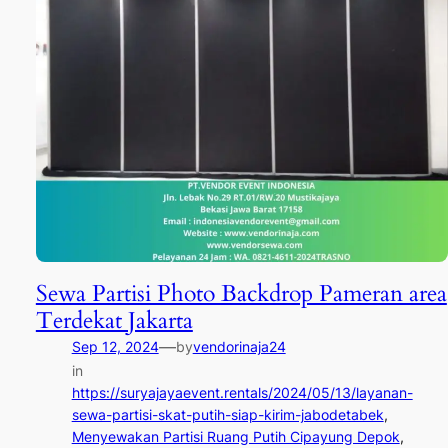
Sewa Partisi Photo Backdrop Pameran area
Terdekat Jakarta
—
Sep 12, 2024
by
vendorinaja24
in
https://suryajayaevent.rentals/2024/05/13/layanan-
sewa-partisi-skat-putih-siap-kirim-jabodetabek
, 
Menyewakan Partisi Ruang Putih Cipayung Depok
, 