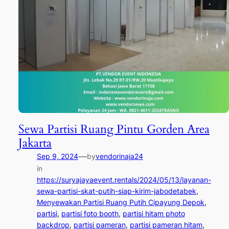
Sewa Partisi Ruang Pintu Gorden Area
Jakarta
—
Sep 9, 2024
by
vendorinaja24
in
https://suryajayaevent.rentals/2024/05/13/layanan-
sewa-partisi-skat-putih-siap-kirim-jabodetabek
, 
Menyewakan Partisi Ruang Putih Cipayung Depok
, 
partisi
, 
partisi foto booth
, 
partisi hitam photo
backdrop
, 
partisi pameran
, 
partisi pameran hitam
, 