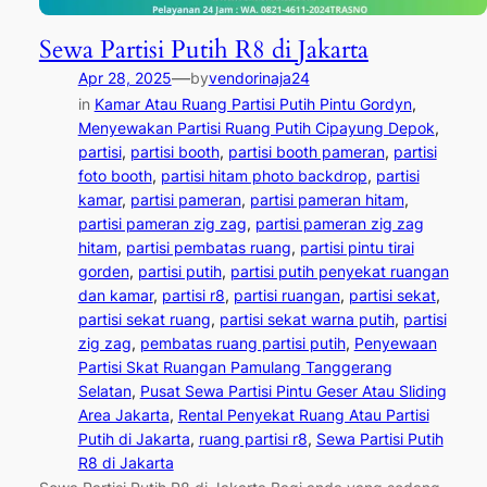
Sewa Partisi Putih R8 di Jakarta
—
Apr 28, 2025
by
vendorinaja24
in
Kamar Atau Ruang Partisi Putih Pintu Gordyn
, 
Menyewakan Partisi Ruang Putih Cipayung Depok
, 
partisi
, 
partisi booth
, 
partisi booth pameran
, 
partisi
foto booth
, 
partisi hitam photo backdrop
, 
partisi
kamar
, 
partisi pameran
, 
partisi pameran hitam
, 
partisi pameran zig zag
, 
partisi pameran zig zag
hitam
, 
partisi pembatas ruang
, 
partisi pintu tirai
gorden
, 
partisi putih
, 
partisi putih penyekat ruangan
dan kamar
, 
partisi r8
, 
partisi ruangan
, 
partisi sekat
, 
partisi sekat ruang
, 
partisi sekat warna putih
, 
partisi
zig zag
, 
pembatas ruang partisi putih
, 
Penyewaan
Partisi Skat Ruangan Pamulang Tanggerang
Selatan
, 
Pusat Sewa Partisi Pintu Geser Atau Sliding
Area Jakarta
, 
Rental Penyekat Ruang Atau Partisi
Putih di Jakarta
, 
ruang partisi r8
, 
Sewa Partisi Putih
R8 di Jakarta