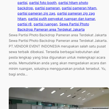
partisi
, 
partisi foto booth
, 
partisi hitam photo
backdrop
, 
partisi pameran
, 
partisi pameran hitam
, 
partisi pameran zig zag
, 
partisi pameran zig zag
hitam
, 
partisi putih penyekat ruangan dan kamar
, 
partisi r8
, 
partisi ruangan
, 
Sewa Partisi Photo
Backdrop Pameran area Terdekat Jakarta
Sewa Partisi Photo Backdrop Pameran area Terdekat Jakarta
Sewa Partisi Photo Backdrop Pameran area Terdekat Jakarta.
PT.VENDOR EVENT INDONESIA merupakan salah satu pusat
sewa terbaik dibekasi. Tersedia berbagai kebutuhan alat
pesta lengkap yang bisa digunakan untuk melengkapi acara
anda. Memudahkan anda yang akan mengadakan acara dan
minim ruangan, solusinya menggunakan produk tersebut. Yu,
bagi anda…