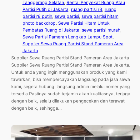
Tanggerang Selatan
, 
Rental Penyekat Ruang Atau
Partisi Putih di Jakarta
, 
ruang partisi r8
, 
ruang
partisi r8 putih
, 
sewa partisi
, 
sewa partisi hitam
photo backdrop
, 
Sewa Partisi Hitam Untuk
Pembatas Ruang di Jakarta
, 
sewa partisi murah
, 
Sewa Partisi Pameran Lengkap Lampu Spot
, 
Supplier Sewa Ruang Partisi Stand Pameran Area
Jakarta
Supplier Sewa Ruang Partisi Stand Pameran Area Jakarta
Supplier Sewa Ruang Partisi Stand Pameran Area Jakarta.
Untuk anda yang ingin menggunakan produk yang kami
tawarkan, bisa mempercayakan langsung pada jasa sewa
kami, segera hubungi langsung admin melalui nomer yang
tersedia.Pastinya sudah terjamin akan kualitasnya, terjaga
dengan baik, selalu dilakukan pengecekan dan terawat
dengan baik, sehingga…