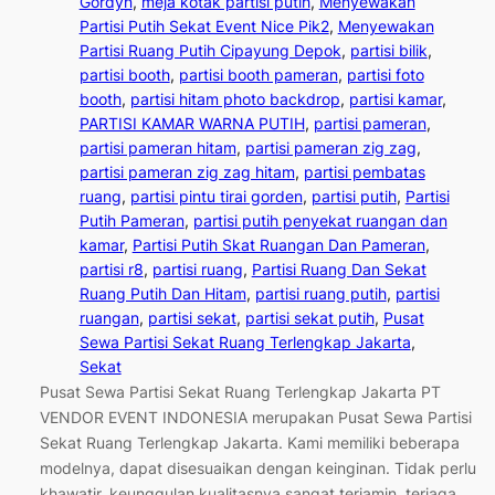
Gordyn
, 
meja kotak partisi putih
, 
Menyewakan
Partisi Putih Sekat Event Nice Pik2
, 
Menyewakan
Partisi Ruang Putih Cipayung Depok
, 
partisi bilik
, 
partisi booth
, 
partisi booth pameran
, 
partisi foto
booth
, 
partisi hitam photo backdrop
, 
partisi kamar
, 
PARTISI KAMAR WARNA PUTIH
, 
partisi pameran
, 
partisi pameran hitam
, 
partisi pameran zig zag
, 
partisi pameran zig zag hitam
, 
partisi pembatas
ruang
, 
partisi pintu tirai gorden
, 
partisi putih
, 
Partisi
Putih Pameran
, 
partisi putih penyekat ruangan dan
kamar
, 
Partisi Putih Skat Ruangan Dan Pameran
, 
partisi r8
, 
partisi ruang
, 
Partisi Ruang Dan Sekat
Ruang Putih Dan Hitam
, 
partisi ruang putih
, 
partisi
ruangan
, 
partisi sekat
, 
partisi sekat putih
, 
Pusat
Sewa Partisi Sekat Ruang Terlengkap Jakarta
, 
Sekat
Pusat Sewa Partisi Sekat Ruang Terlengkap Jakarta PT
VENDOR EVENT INDONESIA merupakan Pusat Sewa Partisi
Sekat Ruang Terlengkap Jakarta. Kami memiliki beberapa
modelnya, dapat disesuaikan dengan keinginan. Tidak perlu
khawatir, keunggulan kualitasnya sangat terjamin, terjaga