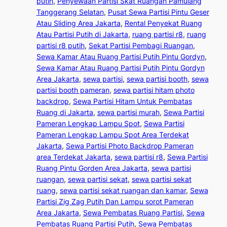
putih
, 
Penyewaan Partisi Skat Ruangan Pamulang
Tanggerang Selatan
, 
Pusat Sewa Partisi Pintu Geser
Atau Sliding Area Jakarta
, 
Rental Penyekat Ruang
Atau Partisi Putih di Jakarta
, 
ruang partisi r8
, 
ruang
partisi r8 putih
, 
Sekat Partisi Pembagi Ruangan
, 
Sewa Kamar Atau Ruang Partisi Putih Pintu Gordyn
, 
Sewa Kamar Atau Ruang Partisi Putih Pintu Gordyn
Area Jakarta
, 
sewa partisi
, 
sewa partisi booth
, 
sewa
partisi booth pameran
, 
sewa partisi hitam photo
backdrop
, 
Sewa Partisi Hitam Untuk Pembatas
Ruang di Jakarta
, 
sewa partisi murah
, 
Sewa Partisi
Pameran Lengkap Lampu Spot
, 
Sewa Partisi
Pameran Lengkap Lampu Spot Area Terdekat
Jakarta
, 
Sewa Partisi Photo Backdrop Pameran
area Terdekat Jakarta
, 
sewa partisi r8
, 
Sewa Partisi
Ruang Pintu Gorden Area Jakarta
, 
sewa partisi
ruangan
, 
sewa partisi sekat
, 
sewa partisi sekat
ruang
, 
sewa partisi sekat ruangan dan kamar
, 
Sewa
Partisi Zig Zag Putih Dan Lampu sorot Pameran
Area Jakarta
, 
Sewa Pembatas Ruang Partisi
, 
Sewa
Pembatas Ruang Partisi Putih
, 
Sewa Pembatas