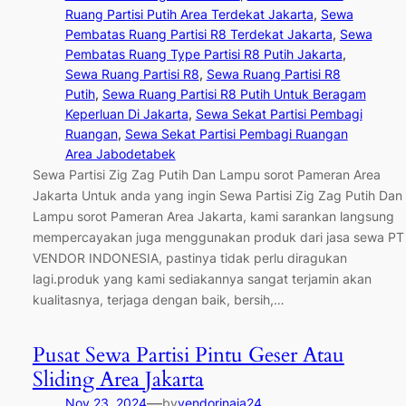
Ruang Partisi Putih Area Terdekat Jakarta
, 
Sewa
Pembatas Ruang Partisi R8 Terdekat Jakarta
, 
Sewa
Pembatas Ruang Type Partisi R8 Putih Jakarta
, 
Sewa Ruang Partisi R8
, 
Sewa Ruang Partisi R8
Putih
, 
Sewa Ruang Partisi R8 Putih Untuk Beragam
Keperluan Di Jakarta
, 
Sewa Sekat Partisi Pembagi
Ruangan
, 
Sewa Sekat Partisi Pembagi Ruangan
Area Jabodetabek
Sewa Partisi Zig Zag Putih Dan Lampu sorot Pameran Area
Jakarta Untuk anda yang ingin Sewa Partisi Zig Zag Putih Dan
Lampu sorot Pameran Area Jakarta, kami sarankan langsung
mempercayakan juga menggunakan produk dari jasa sewa PT
VENDOR INDONESIA, pastinya tidak perlu diragukan
lagi.produk yang kami sediakannya sangat terjamin akan
kualitasnya, terjaga dengan baik, bersih,…
Pusat Sewa Partisi Pintu Geser Atau
Sliding Area Jakarta
—
Nov 23, 2024
by
vendorinaja24