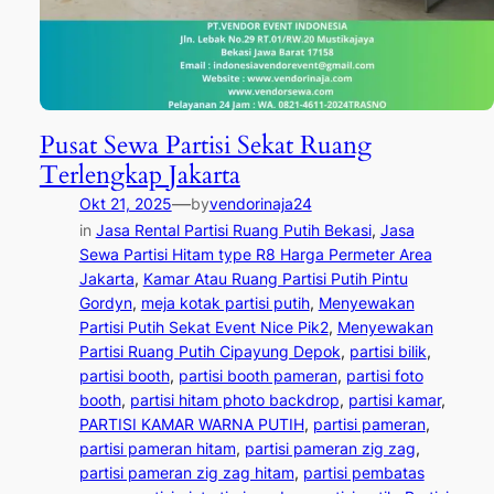
Pusat Sewa Partisi Sekat Ruang
Terlengkap Jakarta
—
Okt 21, 2025
by
vendorinaja24
in
Jasa Rental Partisi Ruang Putih Bekasi
, 
Jasa
Sewa Partisi Hitam type R8 Harga Permeter Area
Jakarta
, 
Kamar Atau Ruang Partisi Putih Pintu
Gordyn
, 
meja kotak partisi putih
, 
Menyewakan
Partisi Putih Sekat Event Nice Pik2
, 
Menyewakan
Partisi Ruang Putih Cipayung Depok
, 
partisi bilik
, 
partisi booth
, 
partisi booth pameran
, 
partisi foto
booth
, 
partisi hitam photo backdrop
, 
partisi kamar
, 
PARTISI KAMAR WARNA PUTIH
, 
partisi pameran
, 
partisi pameran hitam
, 
partisi pameran zig zag
, 
partisi pameran zig zag hitam
, 
partisi pembatas