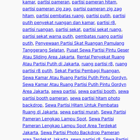
kamar
, 
partisi pameran
, 
partisi pameran hitam
, 
partisi pameran zig zag
, 
partisi pameran zig zag
hitam
, 
partisi pembatas ruang
, 
partisi putih
, 
partisi
putih penyekat ruangan dan kamar
, 
partisi r8
, 
partisi ruangan
, 
partisi sekat
, 
partisi sekat ruang
, 
partisi sekat warna putih
, 
pembatas ruang partisi
putih
, 
Penyewaan Partisi Skat Ruangan Pamulang
Tanggerang Selatan
, 
Pusat Sewa Partisi Pintu Geser
Atau Sliding Area Jakarta
, 
Rental Penyekat Ruang
Atau Partisi Putih di Jakarta
, 
ruang partisi r8
, 
ruang
partisi r8 putih
, 
Sekat Partisi Pembagi Ruangan
, 
Sewa Kamar Atau Ruang Partisi Putih Pintu Gordyn
, 
Sewa Kamar Atau Ruang Partisi Putih Pintu Gordyn
Area Jakarta
, 
sewa partisi
, 
sewa partisi booth
, 
sewa
partisi booth pameran
, 
sewa partisi hitam photo
backdrop
, 
Sewa Partisi Hitam Untuk Pembatas
Ruang di Jakarta
, 
sewa partisi murah
, 
Sewa Partisi
Pameran Lengkap Lampu Spot
, 
Sewa Partisi
Pameran Lengkap Lampu Spot Area Terdekat
Jakarta
, 
Sewa Partisi Photo Backdrop Pameran
area Terdekat Jakarta
, 
sewa partisi r8
, 
Sewa Partisi