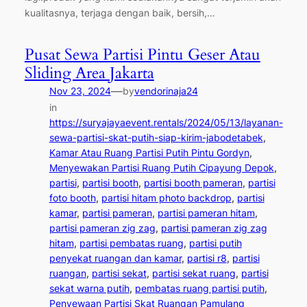
kualitasnya, terjaga dengan baik, bersih,…
Pusat Sewa Partisi Pintu Geser Atau
Sliding Area Jakarta
—
Nov 23, 2024
by
vendorinaja24
in
https://suryajayaevent.rentals/2024/05/13/layanan-
sewa-partisi-skat-putih-siap-kirim-jabodetabek
, 
Kamar Atau Ruang Partisi Putih Pintu Gordyn
, 
Menyewakan Partisi Ruang Putih Cipayung Depok
, 
partisi
, 
partisi booth
, 
partisi booth pameran
, 
partisi
foto booth
, 
partisi hitam photo backdrop
, 
partisi
kamar
, 
partisi pameran
, 
partisi pameran hitam
, 
partisi pameran zig zag
, 
partisi pameran zig zag
hitam
, 
partisi pembatas ruang
, 
partisi putih
penyekat ruangan dan kamar
, 
partisi r8
, 
partisi
ruangan
, 
partisi sekat
, 
partisi sekat ruang
, 
partisi
sekat warna putih
, 
pembatas ruang partisi putih
, 
Penyewaan Partisi Skat Ruangan Pamulang