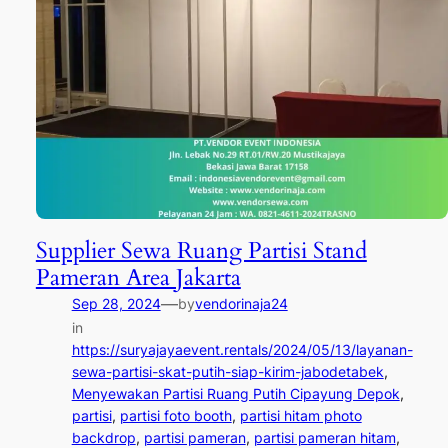
Supplier Sewa Ruang Partisi Stand
Pameran Area Jakarta
—
Sep 28, 2024
by
vendorinaja24
in
https://suryajayaevent.rentals/2024/05/13/layanan-
sewa-partisi-skat-putih-siap-kirim-jabodetabek
, 
Menyewakan Partisi Ruang Putih Cipayung Depok
, 
partisi
, 
partisi foto booth
, 
partisi hitam photo
backdrop
, 
partisi pameran
, 
partisi pameran hitam
, 