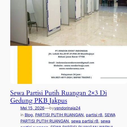
Sewa Partisi Putih Ruangan 2×3 Di
Gedung PKB Jakpus
—
Mei 15, 2026
by
vendorinaja24
in
Blog
, 
PARTISI PUTIH RUANGAN
, 
partisi r8
, 
SEWA
PARTISI PUTIH RUANGAN
, 
sewa partisi r8
, 
sewa