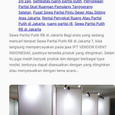
zig zag
, 
pembatas ruang partisi putih
, 
Penyewaan
Partisi Skat Ruangan Pamulang Tanggerang
Selatan
, 
Pusat Sewa Partisi Pintu Geser Atau Sliding
Area Jakarta
, 
Rental Penyekat Ruang Atau Partisi
Putih di Jakarta
, 
ruang partisi r8
, 
Sewa Partisi Putih
R8 di Jakarta
Sewa Partisi Putih R8 di Jakarta Bagi anda yang sedang
mencari tempat Sewa Partisi Putih R8 di Jakarta ?, bisa
langsung mempercayakan pada jasa (PT VENDOR EVENT
INDONESIA), pastinya tersedia produk yang diinginkan. Selain
itu juga masih banyak produk lain dengan berbagai type
model, tentunya dapat disesuaikan dengan yang diinginkan
atau menyesuaikan dengan tema acara…