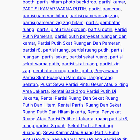
booth
, 
partisi hitam photo backdrop
, 
partisi kamar
, 
PARTISI KAMAR WARNA PUTIH
, 
partisi pameran
, 
partisi pameran hitam
, 
partisi pameran zig zag
, 
partisi pameran zig zag hitam
, 
partisi pembatas
ruang
, 
partisi pintu tirai gorden
, 
partisi putih
, 
Partisi
Putih Pameran
, 
partisi putih penyekat ruangan dan
kamar
, 
Partisi Putih Skat Ruangan Dan Pameran
, 
partisi r8
, 
partisi ruang
, 
partisi ruang putih
, 
partisi
ruangan
, 
partisi sekat
, 
partisi sekat ruang
, 
partisi
sekat warna putih
, 
partisi skat ruang
, 
partisi zig
zag
, 
pembatas ruang partisi putih
, 
Penyewaan
Partisi Skat Ruangan Pamulang Tanggerang
Selatan
, 
Pusat Sewa Partisi Pintu Geser Atau Sliding
Area Jakarta
, 
Rental Backdrop Partisi Putih Di
Jakarta
, 
Rental Partisi Ruang Dan Sekat Ruang
Putih Dan Hitam
, 
Rental Partisi Ruang Dan Sekat
Ruang Putih Dan Hitam jakarta
, 
Rental Penyekat
Ruang Atau Partisi Putih di Jakarta
, 
ruang partisi r8
, 
ruang partisi r8 putih
, 
Sekat Partisi Pembagi
Ruangan
, 
Sewa Kamar Atau Ruang Partisi Putih
Pintu Gordyn
, 
Sewa Kamar Atau Ruang Partisi Putih