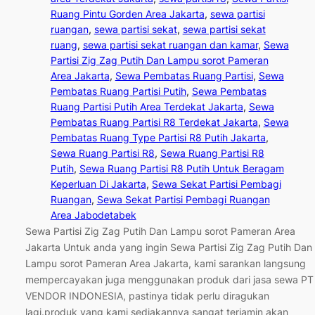
Ruang Pintu Gorden Area Jakarta
, 
sewa partisi
ruangan
, 
sewa partisi sekat
, 
sewa partisi sekat
ruang
, 
sewa partisi sekat ruangan dan kamar
, 
Sewa
Partisi Zig Zag Putih Dan Lampu sorot Pameran
Area Jakarta
, 
Sewa Pembatas Ruang Partisi
, 
Sewa
Pembatas Ruang Partisi Putih
, 
Sewa Pembatas
Ruang Partisi Putih Area Terdekat Jakarta
, 
Sewa
Pembatas Ruang Partisi R8 Terdekat Jakarta
, 
Sewa
Pembatas Ruang Type Partisi R8 Putih Jakarta
, 
Sewa Ruang Partisi R8
, 
Sewa Ruang Partisi R8
Putih
, 
Sewa Ruang Partisi R8 Putih Untuk Beragam
Keperluan Di Jakarta
, 
Sewa Sekat Partisi Pembagi
Ruangan
, 
Sewa Sekat Partisi Pembagi Ruangan
Area Jabodetabek
Sewa Partisi Zig Zag Putih Dan Lampu sorot Pameran Area
Jakarta Untuk anda yang ingin Sewa Partisi Zig Zag Putih Dan
Lampu sorot Pameran Area Jakarta, kami sarankan langsung
mempercayakan juga menggunakan produk dari jasa sewa PT
VENDOR INDONESIA, pastinya tidak perlu diragukan
lagi.produk yang kami sediakannya sangat terjamin akan