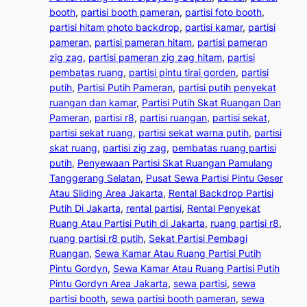
booth
, 
partisi booth pameran
, 
partisi foto booth
, 
partisi hitam photo backdrop
, 
partisi kamar
, 
partisi
pameran
, 
partisi pameran hitam
, 
partisi pameran
zig zag
, 
partisi pameran zig zag hitam
, 
partisi
pembatas ruang
, 
partisi pintu tirai gorden
, 
partisi
putih
, 
Partisi Putih Pameran
, 
partisi putih penyekat
ruangan dan kamar
, 
Partisi Putih Skat Ruangan Dan
Pameran
, 
partisi r8
, 
partisi ruangan
, 
partisi sekat
, 
partisi sekat ruang
, 
partisi sekat warna putih
, 
partisi
skat ruang
, 
partisi zig zag
, 
pembatas ruang partisi
putih
, 
Penyewaan Partisi Skat Ruangan Pamulang
Tanggerang Selatan
, 
Pusat Sewa Partisi Pintu Geser
Atau Sliding Area Jakarta
, 
Rental Backdrop Partisi
Putih Di Jakarta
, 
rental partisi
, 
Rental Penyekat
Ruang Atau Partisi Putih di Jakarta
, 
ruang partisi r8
, 
ruang partisi r8 putih
, 
Sekat Partisi Pembagi
Ruangan
, 
Sewa Kamar Atau Ruang Partisi Putih
Pintu Gordyn
, 
Sewa Kamar Atau Ruang Partisi Putih
Pintu Gordyn Area Jakarta
, 
sewa partisi
, 
sewa
partisi booth
, 
sewa partisi booth pameran
, 
sewa