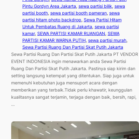
Pintu Gordyn Area Jakarta
, 
sewa partisi bilik
, 
sewa
partisi booth
, 
sewa partisi booth pameran
, 
sewa
partisi hitam photo backdrop
, 
Sewa Partisi Hitam
Untuk Pembatas Ruang di Jakarta
, 
sewa partisi
kamar
, 
SEWA PARTISI KAMAR RUANGAN
, 
SEWA
PARTISI KAMAR WARNA PUTIH
, 
sewa partisi murah
, 
Sewa Partisi Ruang Dan Partisi Skat Putih Jakarta
Sewa Partisi Ruang Dan Partisi Skat Putih Jakarta PT VENDOR
EVENT INDONESIA ingin menawarkan anda Sewa Partisi
Ruang Dan Partisi Skat Putih Jakarta. Pastinya siap kirim dan
setting langsung ketempat yang ditentukan. Siap juga untuk
memenuhi kebutuhan juga mensuport acara dengan
memberikan yang terbaik.Tidak perlu khawatir, keunggulan
kualitasnya sangat terjamin, terjaga dengan baik, bersih, rapi,
…