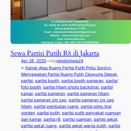
Sewa Partisi Putih R8 di Jakarta
—
Apr 28, 2025
by
vendorinaja24
in
Kamar Atau Ruang Partisi Putih Pintu Gordyn
, 
Menyewakan Partisi Ruang Putih Cipayung Depok
, 
partisi
, 
partisi booth
, 
partisi booth pameran
, 
partisi
foto booth
, 
partisi hitam photo backdrop
, 
partisi
kamar
, 
partisi pameran
, 
partisi pameran hitam
, 
partisi pameran zig zag
, 
partisi pameran zig zag
hitam
, 
partisi pembatas ruang
, 
partisi pintu tirai
gorden
, 
partisi putih
, 
partisi putih penyekat ruangan
dan kamar
, 
partisi r8
, 
partisi ruangan
, 
partisi sekat
, 
partisi sekat ruang
, 
partisi sekat warna putih
, 
partisi