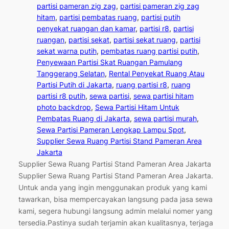
partisi pameran zig zag
, 
partisi pameran zig zag
hitam
, 
partisi pembatas ruang
, 
partisi putih
penyekat ruangan dan kamar
, 
partisi r8
, 
partisi
ruangan
, 
partisi sekat
, 
partisi sekat ruang
, 
partisi
sekat warna putih
, 
pembatas ruang partisi putih
, 
Penyewaan Partisi Skat Ruangan Pamulang
Tanggerang Selatan
, 
Rental Penyekat Ruang Atau
Partisi Putih di Jakarta
, 
ruang partisi r8
, 
ruang
partisi r8 putih
, 
sewa partisi
, 
sewa partisi hitam
photo backdrop
, 
Sewa Partisi Hitam Untuk
Pembatas Ruang di Jakarta
, 
sewa partisi murah
, 
Sewa Partisi Pameran Lengkap Lampu Spot
, 
Supplier Sewa Ruang Partisi Stand Pameran Area
Jakarta
Supplier Sewa Ruang Partisi Stand Pameran Area Jakarta
Supplier Sewa Ruang Partisi Stand Pameran Area Jakarta.
Untuk anda yang ingin menggunakan produk yang kami
tawarkan, bisa mempercayakan langsung pada jasa sewa
kami, segera hubungi langsung admin melalui nomer yang
tersedia.Pastinya sudah terjamin akan kualitasnya, terjaga