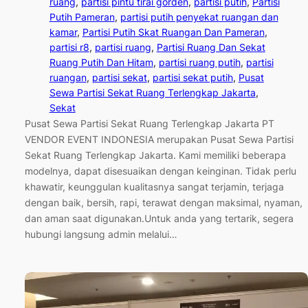
ruang
, 
partisi pintu tirai gorden
, 
partisi putih
, 
Partisi
Putih Pameran
, 
partisi putih penyekat ruangan dan
kamar
, 
Partisi Putih Skat Ruangan Dan Pameran
, 
partisi r8
, 
partisi ruang
, 
Partisi Ruang Dan Sekat
Ruang Putih Dan Hitam
, 
partisi ruang putih
, 
partisi
ruangan
, 
partisi sekat
, 
partisi sekat putih
, 
Pusat
Sewa Partisi Sekat Ruang Terlengkap Jakarta
, 
Sekat
Pusat Sewa Partisi Sekat Ruang Terlengkap Jakarta PT
VENDOR EVENT INDONESIA merupakan Pusat Sewa Partisi
Sekat Ruang Terlengkap Jakarta. Kami memiliki beberapa
modelnya, dapat disesuaikan dengan keinginan. Tidak perlu
khawatir, keunggulan kualitasnya sangat terjamin, terjaga
dengan baik, bersih, rapi, terawat dengan maksimal, nyaman,
dan aman saat digunakan.Untuk anda yang tertarik, segera
hubungi langsung admin melalui…