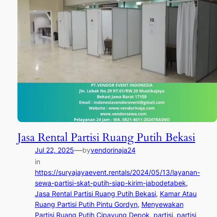
Jasa Rental Partisi Ruang Putih Bekasi
—
Jul 22, 2025
by
vendorinaja24
in
https://suryajayaevent.rentals/2024/05/13/layanan-
sewa-partisi-skat-putih-siap-kirim-jabodetabek
, 
Jasa Rental Partisi Ruang Putih Bekasi
, 
Kamar Atau
Ruang Partisi Putih Pintu Gordyn
, 
Menyewakan
Partisi Ruang Putih Cipayung Depok
, 
partisi
, 
partisi