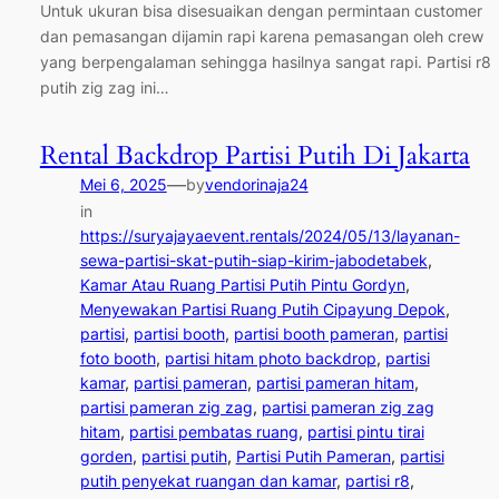
Untuk ukuran bisa disesuaikan dengan permintaan customer
dan pemasangan dijamin rapi karena pemasangan oleh crew
yang berpengalaman sehingga hasilnya sangat rapi. Partisi r8
putih zig zag ini…
Rental Backdrop Partisi Putih Di Jakarta
—
Mei 6, 2025
by
vendorinaja24
in
https://suryajayaevent.rentals/2024/05/13/layanan-
sewa-partisi-skat-putih-siap-kirim-jabodetabek
, 
Kamar Atau Ruang Partisi Putih Pintu Gordyn
, 
Menyewakan Partisi Ruang Putih Cipayung Depok
, 
partisi
, 
partisi booth
, 
partisi booth pameran
, 
partisi
foto booth
, 
partisi hitam photo backdrop
, 
partisi
kamar
, 
partisi pameran
, 
partisi pameran hitam
, 
partisi pameran zig zag
, 
partisi pameran zig zag
hitam
, 
partisi pembatas ruang
, 
partisi pintu tirai
gorden
, 
partisi putih
, 
Partisi Putih Pameran
, 
partisi
putih penyekat ruangan dan kamar
, 
partisi r8
, 