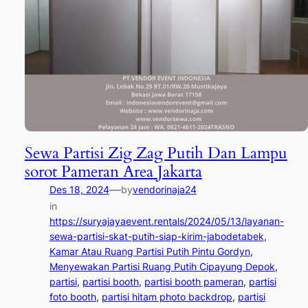
Sewa Partisi Zig Zag Putih Dan Lampu
sorot Pameran Area Jakarta
—
Des 18, 2024
by
vendorinaja24
in
https://suryajayaevent.rentals/2024/05/13/layanan-
sewa-partisi-skat-putih-siap-kirim-jabodetabek
, 
Kamar Atau Ruang Partisi Putih Pintu Gordyn
, 
Menyewakan Partisi Ruang Putih Cipayung Depok
, 
partisi
, 
partisi booth
, 
partisi booth pameran
, 
partisi
foto booth
, 
partisi hitam photo backdrop
, 
partisi