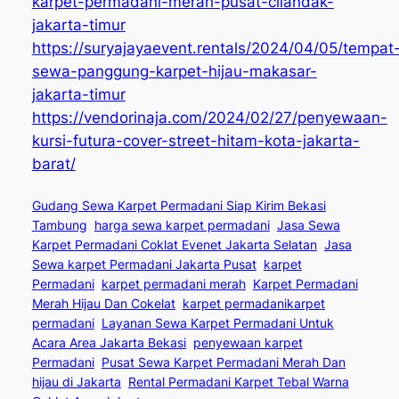
karpet-permadani-merah-pusat-cilandak-
jakarta-timur
https://suryajayaevent.rentals/2024/04/05/tempat
sewa-panggung-karpet-hijau-makasar-
jakarta-timur
https://vendorinaja.com/2024/02/27/penyewaan-
kursi-futura-cover-street-hitam-kota-jakarta-
barat/
Gudang Sewa Karpet Permadani Siap Kirim Bekasi
Tambung
harga sewa karpet permadani
Jasa Sewa
Karpet Permadani Coklat Evenet Jakarta Selatan
Jasa
Sewa karpet Permadani Jakarta Pusat
karpet
Permadani
karpet permadani merah
Karpet Permadani
Merah Hijau Dan Cokelat
karpet permadanikarpet
permadani
Layanan Sewa Karpet Permadani Untuk
Acara Area Jakarta Bekasi
penyewaan karpet
Permadani
Pusat Sewa Karpet Permadani Merah Dan
hijau di Jakarta
Rental Permadani Karpet Tebal Warna