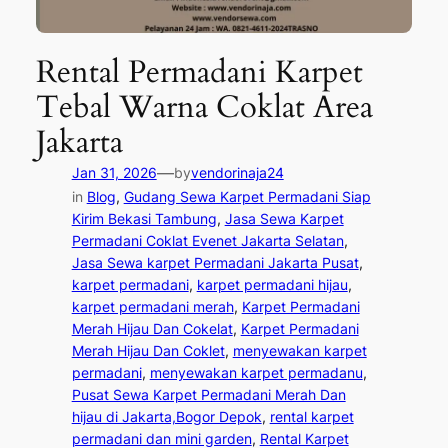
Rental Permadani Karpet
Tebal Warna Coklat Area
Jakarta
—
Jan 31, 2026
by
vendorinaja24
in
Blog
, 
Gudang Sewa Karpet Permadani Siap
Kirim Bekasi Tambung
, 
Jasa Sewa Karpet
Permadani Coklat Evenet Jakarta Selatan
, 
Jasa Sewa karpet Permadani Jakarta Pusat
, 
karpet permadani
, 
karpet permadani hijau
, 
karpet permadani merah
, 
Karpet Permadani
Merah Hijau Dan Cokelat
, 
Karpet Permadani
Merah Hijau Dan Coklet
, 
menyewakan karpet
permadani
, 
menyewakan karpet permadanu
, 
Pusat Sewa Karpet Permadani Merah Dan
hijau di Jakarta,Bogor Depok
, 
rental karpet
permadani dan mini garden
, 
Rental Karpet