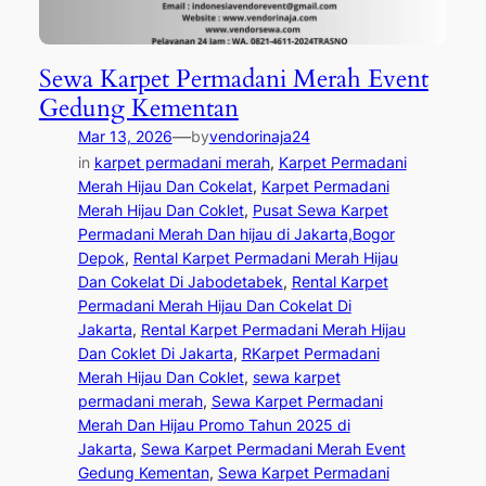
Sewa Karpet Permadani Merah Event
Gedung Kementan
—
Mar 13, 2026
by
vendorinaja24
in
karpet permadani merah
, 
Karpet Permadani
Merah Hijau Dan Cokelat
, 
Karpet Permadani
Merah Hijau Dan Coklet
, 
Pusat Sewa Karpet
Permadani Merah Dan hijau di Jakarta,Bogor
Depok
, 
Rental Karpet Permadani Merah Hijau
Dan Cokelat Di Jabodetabek
, 
Rental Karpet
Permadani Merah Hijau Dan Cokelat Di
Jakarta
, 
Rental Karpet Permadani Merah Hijau
Dan Coklet Di Jakarta
, 
RKarpet Permadani
Merah Hijau Dan Coklet
, 
sewa karpet
permadani merah
, 
Sewa Karpet Permadani
Merah Dan Hijau Promo Tahun 2025 di
Jakarta
, 
Sewa Karpet Permadani Merah Event
Gedung Kementan
, 
Sewa Karpet Permadani