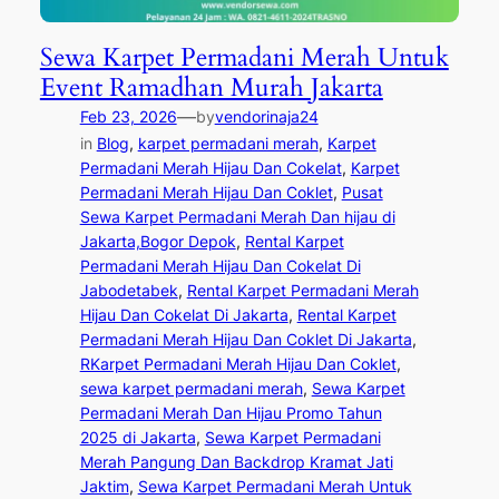
Sewa Karpet Permadani Merah Untuk
Event Ramadhan Murah Jakarta
—
Feb 23, 2026
by
vendorinaja24
in
Blog
, 
karpet permadani merah
, 
Karpet
Permadani Merah Hijau Dan Cokelat
, 
Karpet
Permadani Merah Hijau Dan Coklet
, 
Pusat
Sewa Karpet Permadani Merah Dan hijau di
Jakarta,Bogor Depok
, 
Rental Karpet
Permadani Merah Hijau Dan Cokelat Di
Jabodetabek
, 
Rental Karpet Permadani Merah
Hijau Dan Cokelat Di Jakarta
, 
Rental Karpet
Permadani Merah Hijau Dan Coklet Di Jakarta
, 
RKarpet Permadani Merah Hijau Dan Coklet
, 
sewa karpet permadani merah
, 
Sewa Karpet
Permadani Merah Dan Hijau Promo Tahun
2025 di Jakarta
, 
Sewa Karpet Permadani
Merah Pangung Dan Backdrop Kramat Jati
Jaktim
, 
Sewa Karpet Permadani Merah Untuk