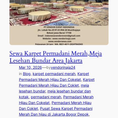
Sewa Karpet Permadani Merah,Meja
Lesehan Bundar Area Jakarta
—
Mar 10, 2026
by
vendorinaja24
in
Blog
, 
karpet permadani merah
, 
Karpet
Permadani Merah Hijau Dan Cokelat
, 
Karpet
Permadani Merah Hijau Dan Coklet
, 
meja
lesehan bundar
, 
meja lesehan bundar dan
kotak
, 
permadani merah
, 
Permadani Merah
Hijau Dan Cokelat
, 
Permadani Merah Hijau
Dan Coklet
, 
Pusat Sewa Karpet Permadani
Merah Dan hijau di Jakarta,Bogor Depok
, 