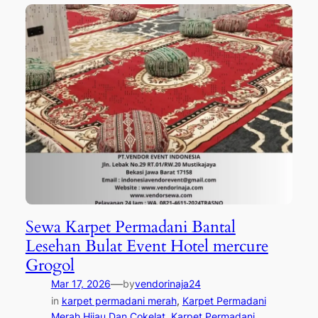
Sewa Karpet Permadani Bantal
Lesehan Bulat Event Hotel mercure
Grogol
—
Mar 17, 2026
by
vendorinaja24
in
karpet permadani merah
, 
Karpet Permadani
Merah Hijau Dan Cokelat
, 
Karpet Permadani