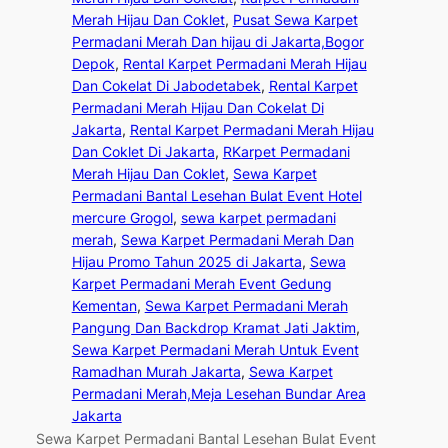
Merah Hijau Dan Coklet
, 
Pusat Sewa Karpet
Permadani Merah Dan hijau di Jakarta,Bogor
Depok
, 
Rental Karpet Permadani Merah Hijau
Dan Cokelat Di Jabodetabek
, 
Rental Karpet
Permadani Merah Hijau Dan Cokelat Di
Jakarta
, 
Rental Karpet Permadani Merah Hijau
Dan Coklet Di Jakarta
, 
RKarpet Permadani
Merah Hijau Dan Coklet
, 
Sewa Karpet
Permadani Bantal Lesehan Bulat Event Hotel
mercure Grogol
, 
sewa karpet permadani
merah
, 
Sewa Karpet Permadani Merah Dan
Hijau Promo Tahun 2025 di Jakarta
, 
Sewa
Karpet Permadani Merah Event Gedung
Kementan
, 
Sewa Karpet Permadani Merah
Pangung Dan Backdrop Kramat Jati Jaktim
, 
Sewa Karpet Permadani Merah Untuk Event
Ramadhan Murah Jakarta
, 
Sewa Karpet
Permadani Merah,Meja Lesehan Bundar Area
Jakarta
Sewa Karpet Permadani Bantal Lesehan Bulat Event