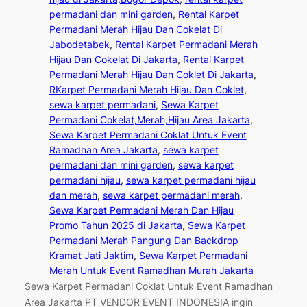
permadani dan mini garden
, 
Rental Karpet
Permadani Merah Hijau Dan Cokelat Di
Jabodetabek
, 
Rental Karpet Permadani Merah
Hijau Dan Cokelat Di Jakarta
, 
Rental Karpet
Permadani Merah Hijau Dan Coklet Di Jakarta
, 
RKarpet Permadani Merah Hijau Dan Coklet
, 
sewa karpet permadani
, 
Sewa Karpet
Permadani Cokelat,Merah,Hijau Area Jakarta
, 
Sewa Karpet Permadani Coklat Untuk Event
Ramadhan Area Jakarta
, 
sewa karpet
permadani dan mini garden
, 
sewa karpet
permadani hijau
, 
sewa karpet permadani hijau
dan merah
, 
sewa karpet permadani merah
, 
Sewa Karpet Permadani Merah Dan Hijau
Promo Tahun 2025 di Jakarta
, 
Sewa Karpet
Permadani Merah Pangung Dan Backdrop
Kramat Jati Jaktim
, 
Sewa Karpet Permadani
Merah Untuk Event Ramadhan Murah Jakarta
Sewa Karpet Permadani Coklat Untuk Event Ramadhan
Area Jakarta PT VENDOR EVENT INDONESIA ingin