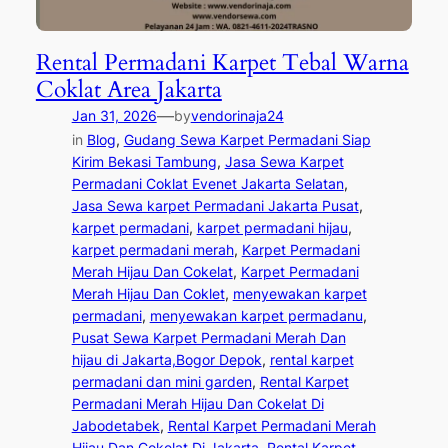
Rental Permadani Karpet Tebal Warna
Coklat Area Jakarta
—
Jan 31, 2026
by
vendorinaja24
in
Blog
, 
Gudang Sewa Karpet Permadani Siap
Kirim Bekasi Tambung
, 
Jasa Sewa Karpet
Permadani Coklat Evenet Jakarta Selatan
, 
Jasa Sewa karpet Permadani Jakarta Pusat
, 
karpet permadani
, 
karpet permadani hijau
, 
karpet permadani merah
, 
Karpet Permadani
Merah Hijau Dan Cokelat
, 
Karpet Permadani
Merah Hijau Dan Coklet
, 
menyewakan karpet
permadani
, 
menyewakan karpet permadanu
, 
Pusat Sewa Karpet Permadani Merah Dan
hijau di Jakarta,Bogor Depok
, 
rental karpet
permadani dan mini garden
, 
Rental Karpet
Permadani Merah Hijau Dan Cokelat Di
Jabodetabek
, 
Rental Karpet Permadani Merah
Hijau Dan Cokelat Di Jakarta
, 
Rental Karpet