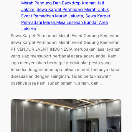
Merah Pangung Dan Backdrop Kramat Jati
Jaktim
, 
Sewa Karpet Permadani Merah Untuk
Event Ramadhan Murah Jakarta
, 
Sewa Karpet
Permadani Merah,Meja Lesehan Bundar Area
Jakarta
Sewa Karpet Permadani Merah Event Gedung Kementan
Sewa Karpet Permadani Merah Event Gedung Kementan.
PT VENDOR EVENT INDONESIA merupakan jasa layanan
yang siap mensuport berbagai acara-acara anda. Kami
juga menyediakan berbagai produk alat pesta yang
tersedia dengan beberapa pilihan model, tentunya dapat
disesuaikan dengan keinginan. Tidak perlu khawatir,
pastinya jasa kami sudah terjamin, aman, dan…