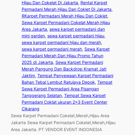
Hijau Dan Cokelat Di Jakarta
, 
Rental Karpet
Permadani Merah Hijau Dan Coklet Di Jakarta
, 
RKarpet Permadani Merah Hijau Dan Coklet
, 
Sewa Karpet Permadani Cokelat,Merah,Hijau
Area Jakarta
, 
sewa karpet permadani dan
mini garden
, 
sewa karpet permadani hijau
, 
sewa karpet permadani hijau dan merah
, 
sewa karpet permadani merah
, 
Sewa Karpet
Permadani Merah Dan Hijau Promo Tahun
2025 di Jakarta
, 
Sewa Karpet Permadani
Merah Pangung Dan Backdrop Kramat Jati
Jaktim
, 
Tempat Penyewaan Karpet Permadani
Bahan Tebal Lembut Ratujaya Depok
, 
Tempat
Sewa Karpet Permadani Area Pisangan
Tanggerang Selatan
, 
Tempat Sewa Karpet
Permadani Coklat ukuran 2×3 Event Center
Cikarang
Sewa Karpet Permadani Cokelat,Merah,Hijau Area
Jakarta Sewa Karpet Permadani Cokelat,Merah,Hijau
Area Jakarta. PT VENDOR EVENT INDONESIA