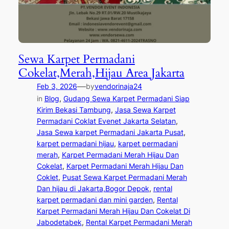
Sewa Karpet Permadani
Cokelat,Merah,Hijau Area Jakarta
—
Feb 3, 2026
by
vendorinaja24
in
Blog
, 
Gudang Sewa Karpet Permadani Siap
Kirim Bekasi Tambung
, 
Jasa Sewa Karpet
Permadani Coklat Evenet Jakarta Selatan
, 
Jasa Sewa karpet Permadani Jakarta Pusat
, 
karpet permadani hijau
, 
karpet permadani
merah
, 
Karpet Permadani Merah Hijau Dan
Cokelat
, 
Karpet Permadani Merah Hijau Dan
Coklet
, 
Pusat Sewa Karpet Permadani Merah
Dan hijau di Jakarta,Bogor Depok
, 
rental
karpet permadani dan mini garden
, 
Rental
Karpet Permadani Merah Hijau Dan Cokelat Di
Jabodetabek
, 
Rental Karpet Permadani Merah