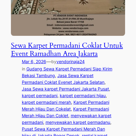
Sewa Karpet Permadani Coklat Untuk
Event Ramadhan Area Jakarta
—
Mar 6, 2026
by
vendorinaja24
in
Gudang Sewa Karpet Permadani Siap Kirim
Bekasi Tambung
, 
Jasa Sewa Karpet
Permadani Coklat Evenet Jakarta Selatan
, 
Jasa Sewa karpet Permadani Jakarta Pusat
, 
karpet permadani
, 
karpet permadani hijau
, 
karpet permadani merah
, 
Karpet Permadani
Merah Hijau Dan Cokelat
, 
Karpet Permadani
Merah Hijau Dan Coklet
, 
menyewakan karpet
permadani
, 
menyewakan karpet permadanu
, 
Pusat Sewa Karpet Permadani Merah Dan
hijau di Jakarta,Bogor Depok
, 
rental karpet