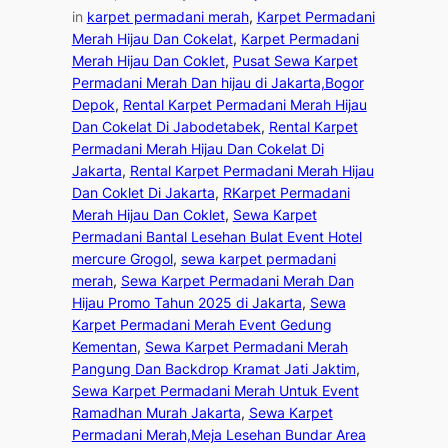
in
karpet permadani merah
, 
Karpet Permadani
Merah Hijau Dan Cokelat
, 
Karpet Permadani
Merah Hijau Dan Coklet
, 
Pusat Sewa Karpet
Permadani Merah Dan hijau di Jakarta,Bogor
Depok
, 
Rental Karpet Permadani Merah Hijau
Dan Cokelat Di Jabodetabek
, 
Rental Karpet
Permadani Merah Hijau Dan Cokelat Di
Jakarta
, 
Rental Karpet Permadani Merah Hijau
Dan Coklet Di Jakarta
, 
RKarpet Permadani
Merah Hijau Dan Coklet
, 
Sewa Karpet
Permadani Bantal Lesehan Bulat Event Hotel
mercure Grogol
, 
sewa karpet permadani
merah
, 
Sewa Karpet Permadani Merah Dan
Hijau Promo Tahun 2025 di Jakarta
, 
Sewa
Karpet Permadani Merah Event Gedung
Kementan
, 
Sewa Karpet Permadani Merah
Pangung Dan Backdrop Kramat Jati Jaktim
, 
Sewa Karpet Permadani Merah Untuk Event
Ramadhan Murah Jakarta
, 
Sewa Karpet
Permadani Merah,Meja Lesehan Bundar Area