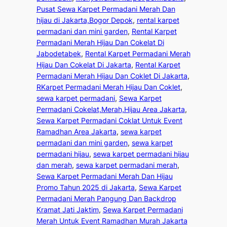
Pusat Sewa Karpet Permadani Merah Dan
hijau di Jakarta,Bogor Depok
, 
rental karpet
permadani dan mini garden
, 
Rental Karpet
Permadani Merah Hijau Dan Cokelat Di
Jabodetabek
, 
Rental Karpet Permadani Merah
Hijau Dan Cokelat Di Jakarta
, 
Rental Karpet
Permadani Merah Hijau Dan Coklet Di Jakarta
, 
RKarpet Permadani Merah Hijau Dan Coklet
, 
sewa karpet permadani
, 
Sewa Karpet
Permadani Cokelat,Merah,Hijau Area Jakarta
, 
Sewa Karpet Permadani Coklat Untuk Event
Ramadhan Area Jakarta
, 
sewa karpet
permadani dan mini garden
, 
sewa karpet
permadani hijau
, 
sewa karpet permadani hijau
dan merah
, 
sewa karpet permadani merah
, 
Sewa Karpet Permadani Merah Dan Hijau
Promo Tahun 2025 di Jakarta
, 
Sewa Karpet
Permadani Merah Pangung Dan Backdrop
Kramat Jati Jaktim
, 
Sewa Karpet Permadani
Merah Untuk Event Ramadhan Murah Jakarta