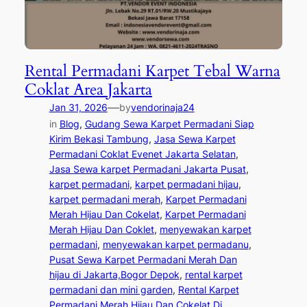
Rental Permadani Karpet Tebal Warna
Coklat Area Jakarta
—
Jan 31, 2026
by
vendorinaja24
in
Blog
, 
Gudang Sewa Karpet Permadani Siap
Kirim Bekasi Tambung
, 
Jasa Sewa Karpet
Permadani Coklat Evenet Jakarta Selatan
, 
Jasa Sewa karpet Permadani Jakarta Pusat
, 
karpet permadani
, 
karpet permadani hijau
, 
karpet permadani merah
, 
Karpet Permadani
Merah Hijau Dan Cokelat
, 
Karpet Permadani
Merah Hijau Dan Coklet
, 
menyewakan karpet
permadani
, 
menyewakan karpet permadanu
, 
Pusat Sewa Karpet Permadani Merah Dan
hijau di Jakarta,Bogor Depok
, 
rental karpet
permadani dan mini garden
, 
Rental Karpet
Permadani Merah Hijau Dan Cokelat Di