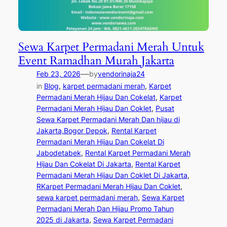
Sewa Karpet Permadani Merah Untuk
Event Ramadhan Murah Jakarta
—
Feb 23, 2026
by
vendorinaja24
in
Blog
, 
karpet permadani merah
, 
Karpet
Permadani Merah Hijau Dan Cokelat
, 
Karpet
Permadani Merah Hijau Dan Coklet
, 
Pusat
Sewa Karpet Permadani Merah Dan hijau di
Jakarta,Bogor Depok
, 
Rental Karpet
Permadani Merah Hijau Dan Cokelat Di
Jabodetabek
, 
Rental Karpet Permadani Merah
Hijau Dan Cokelat Di Jakarta
, 
Rental Karpet
Permadani Merah Hijau Dan Coklet Di Jakarta
, 
RKarpet Permadani Merah Hijau Dan Coklet
, 
sewa karpet permadani merah
, 
Sewa Karpet
Permadani Merah Dan Hijau Promo Tahun
2025 di Jakarta
, 
Sewa Karpet Permadani