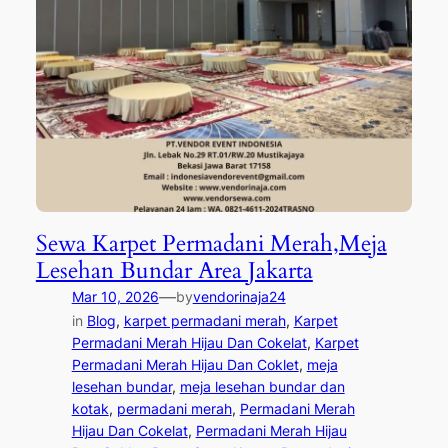
Sewa Karpet Permadani Merah,Meja
Lesehan Bundar Area Jakarta
—
Mar 10, 2026
by
vendorinaja24
in
Blog
, 
karpet permadani merah
, 
Karpet
Permadani Merah Hijau Dan Cokelat
, 
Karpet
Permadani Merah Hijau Dan Coklet
, 
meja
lesehan bundar
, 
meja lesehan bundar dan
kotak
, 
permadani merah
, 
Permadani Merah
Hijau Dan Cokelat
, 
Permadani Merah Hijau