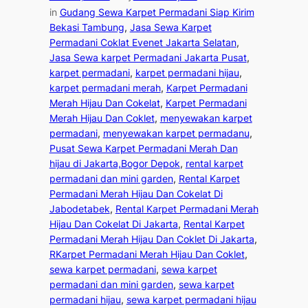
in
Gudang Sewa Karpet Permadani Siap Kirim
Bekasi Tambung
, 
Jasa Sewa Karpet
Permadani Coklat Evenet Jakarta Selatan
, 
Jasa Sewa karpet Permadani Jakarta Pusat
, 
karpet permadani
, 
karpet permadani hijau
, 
karpet permadani merah
, 
Karpet Permadani
Merah Hijau Dan Cokelat
, 
Karpet Permadani
Merah Hijau Dan Coklet
, 
menyewakan karpet
permadani
, 
menyewakan karpet permadanu
, 
Pusat Sewa Karpet Permadani Merah Dan
hijau di Jakarta,Bogor Depok
, 
rental karpet
permadani dan mini garden
, 
Rental Karpet
Permadani Merah Hijau Dan Cokelat Di
Jabodetabek
, 
Rental Karpet Permadani Merah
Hijau Dan Cokelat Di Jakarta
, 
Rental Karpet
Permadani Merah Hijau Dan Coklet Di Jakarta
, 
RKarpet Permadani Merah Hijau Dan Coklet
, 
sewa karpet permadani
, 
sewa karpet
permadani dan mini garden
, 
sewa karpet
permadani hijau
, 
sewa karpet permadani hijau