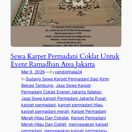
Sewa Karpet Permadani Coklat Untuk
Event Ramadhan Area Jakarta
—
Mar 6, 2026
by
vendorinaja24
in
Gudang Sewa Karpet Permadani Siap Kirim
Bekasi Tambung
, 
Jasa Sewa Karpet
Permadani Coklat Evenet Jakarta Selatan
, 
Jasa Sewa karpet Permadani Jakarta Pusat
, 
karpet permadani
, 
karpet permadani hijau
, 
karpet permadani merah
, 
Karpet Permadani
Merah Hijau Dan Cokelat
, 
Karpet Permadani
Merah Hijau Dan Coklet
, 
menyewakan karpet
permadani
, 
menyewakan karpet permadanu
, 