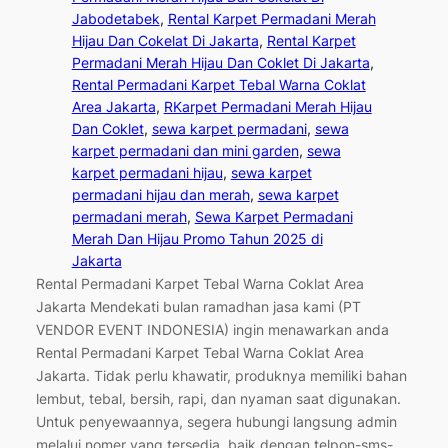
Jabodetabek
, 
Rental Karpet Permadani Merah
Hijau Dan Cokelat Di Jakarta
, 
Rental Karpet
Permadani Merah Hijau Dan Coklet Di Jakarta
, 
Rental Permadani Karpet Tebal Warna Coklat
Area Jakarta
, 
RKarpet Permadani Merah Hijau
Dan Coklet
, 
sewa karpet permadani
, 
sewa
karpet permadani dan mini garden
, 
sewa
karpet permadani hijau
, 
sewa karpet
permadani hijau dan merah
, 
sewa karpet
permadani merah
, 
Sewa Karpet Permadani
Merah Dan Hijau Promo Tahun 2025 di
Jakarta
Rental Permadani Karpet Tebal Warna Coklat Area
Jakarta Mendekati bulan ramadhan jasa kami (PT
VENDOR EVENT INDONESIA) ingin menawarkan anda
Rental Permadani Karpet Tebal Warna Coklat Area
Jakarta. Tidak perlu khawatir, produknya memiliki bahan
lembut, tebal, bersih, rapi, dan nyaman saat digunakan.
Untuk penyewaannya, segera hubungi langsung admin
melalui nomer yang tersedia, baik dengan telpon-sms-