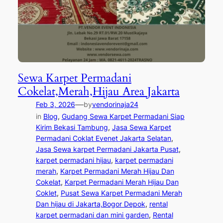
Sewa Karpet Permadani
Cokelat,Merah,Hijau Area Jakarta
—
Feb 3, 2026
by
vendorinaja24
in
Blog
, 
Gudang Sewa Karpet Permadani Siap
Kirim Bekasi Tambung
, 
Jasa Sewa Karpet
Permadani Coklat Evenet Jakarta Selatan
, 
Jasa Sewa karpet Permadani Jakarta Pusat
, 
karpet permadani hijau
, 
karpet permadani
merah
, 
Karpet Permadani Merah Hijau Dan
Cokelat
, 
Karpet Permadani Merah Hijau Dan
Coklet
, 
Pusat Sewa Karpet Permadani Merah
Dan hijau di Jakarta,Bogor Depok
, 
rental
karpet permadani dan mini garden
, 
Rental