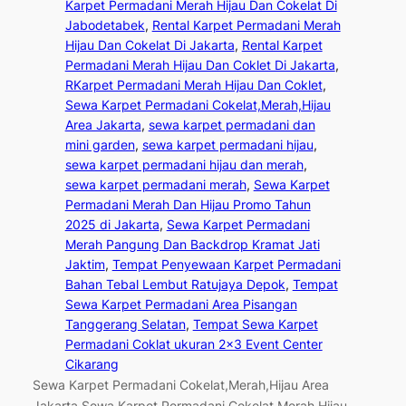
Karpet Permadani Merah Hijau Dan Cokelat Di
Jabodetabek
, 
Rental Karpet Permadani Merah
Hijau Dan Cokelat Di Jakarta
, 
Rental Karpet
Permadani Merah Hijau Dan Coklet Di Jakarta
, 
RKarpet Permadani Merah Hijau Dan Coklet
, 
Sewa Karpet Permadani Cokelat,Merah,Hijau
Area Jakarta
, 
sewa karpet permadani dan
mini garden
, 
sewa karpet permadani hijau
, 
sewa karpet permadani hijau dan merah
, 
sewa karpet permadani merah
, 
Sewa Karpet
Permadani Merah Dan Hijau Promo Tahun
2025 di Jakarta
, 
Sewa Karpet Permadani
Merah Pangung Dan Backdrop Kramat Jati
Jaktim
, 
Tempat Penyewaan Karpet Permadani
Bahan Tebal Lembut Ratujaya Depok
, 
Tempat
Sewa Karpet Permadani Area Pisangan
Tanggerang Selatan
, 
Tempat Sewa Karpet
Permadani Coklat ukuran 2×3 Event Center
Cikarang
Sewa Karpet Permadani Cokelat,Merah,Hijau Area
Jakarta Sewa Karpet Permadani Cokelat,Merah,Hijau