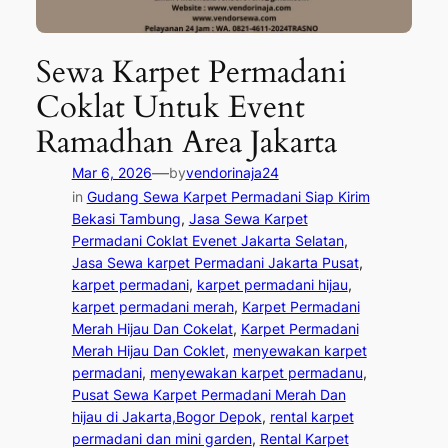
Sewa Karpet Permadani
Coklat Untuk Event
Ramadhan Area Jakarta
—
Mar 6, 2026
by
vendorinaja24
in
Gudang Sewa Karpet Permadani Siap Kirim
Bekasi Tambung
, 
Jasa Sewa Karpet
Permadani Coklat Evenet Jakarta Selatan
, 
Jasa Sewa karpet Permadani Jakarta Pusat
, 
karpet permadani
, 
karpet permadani hijau
, 
karpet permadani merah
, 
Karpet Permadani
Merah Hijau Dan Cokelat
, 
Karpet Permadani
Merah Hijau Dan Coklet
, 
menyewakan karpet
permadani
, 
menyewakan karpet permadanu
, 
Pusat Sewa Karpet Permadani Merah Dan
hijau di Jakarta,Bogor Depok
, 
rental karpet
permadani dan mini garden
, 
Rental Karpet