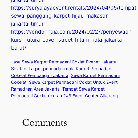
https://suryajayaevent.rentals/2024/04/05/tempat
sewa-panggung-karpet-hijau-makasar-
jakarta-timur
https://vendorinaja.com/2024/02/27/penyewaan-
kursi-futura-cover-street-hitam-kota-jakarta-
barat/
Jasa Sewa Karpet Permadani Coklat Evenet Jakarta
Selatan
karpet permadani cok
Karpet Permadani
Cokelat Kembangan Jakarta
Sewa Karpet Permadani
Cokelat
Sewa Karpet Permadani Coklat Untuk Event
Ramadhan Area Jakarta
Tempat Sewa Karpet
Permadani Coklat ukuran 2×3 Event Center Cikarang
Comments