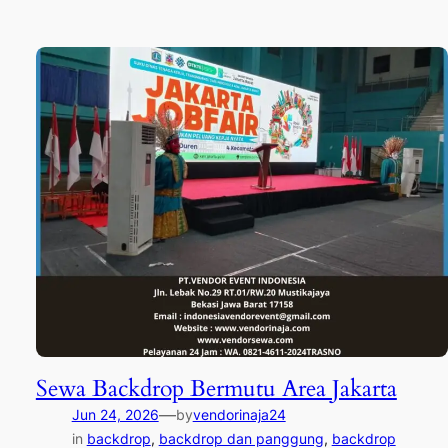
Sewa Backdrop Bermutu Area Jakarta
—
Jun 24, 2026
by
vendorinaja24
in
backdrop
, 
backdrop dan panggung
, 
backdrop