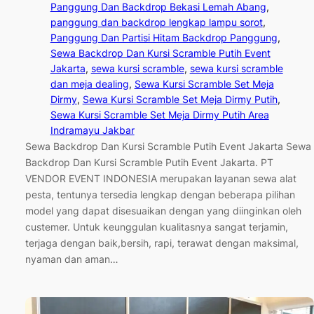
Panggung Dan Backdrop Bekasi Lemah Abang
, 
panggung dan backdrop lengkap lampu sorot
, 
Panggung Dan Partisi Hitam Backdrop Panggung
, 
Sewa Backdrop Dan Kursi Scramble Putih Event
Jakarta
, 
sewa kursi scramble
, 
sewa kursi scramble
dan meja dealing
, 
Sewa Kursi Scramble Set Meja
Dirmy
, 
Sewa Kursi Scramble Set Meja Dirmy Putih
, 
Sewa Kursi Scramble Set Meja Dirmy Putih Area
Indramayu Jakbar
Sewa Backdrop Dan Kursi Scramble Putih Event Jakarta Sewa
Backdrop Dan Kursi Scramble Putih Event Jakarta. PT
VENDOR EVENT INDONESIA merupakan layanan sewa alat
pesta, tentunya tersedia lengkap dengan beberapa pilihan
model yang dapat disesuaikan dengan yang diinginkan oleh
custemer. Untuk keunggulan kualitasnya sangat terjamin,
terjaga dengan baik,bersih, rapi, terawat dengan maksimal,
nyaman dan aman…