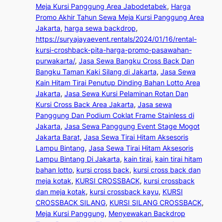
Meja Kursi Panggung Area Jabodetabek
, 
Harga
Promo Akhir Tahun Sewa Meja Kursi Panggung Area
Jakarta
, 
harga sewa backdrop
, 
https://suryajayaevent.rentals/2024/01/16/rental-
kursi-croshback-pita-harga-promo-pasawahan-
purwakarta/
, 
Jasa Sewa Bangku Cross Back Dan
Bangku Taman Kaki Silang di Jakarta
, 
Jasa Sewa
Kain Hitam Tirai Penutup Dinding Bahan Lotto Area
Jakarta
, 
Jasa Sewa Kursi Pelaminan Rotan Dan
Kursi Cross Back Area Jakarta
, 
Jasa sewa
Panggung Dan Podium Coklat Frame Stainless di
Jakarta
, 
Jasa Sewa Panggung Event Stage Mogot
Jakarta Barat
, 
Jasa Sewa Tirai Hitam Aksesoris
Lampu Bintang
, 
Jasa Sewa Tirai Hitam Aksesoris
Lampu Bintang Di Jakarta
, 
kain tirai
, 
kain tirai hitam
bahan lotto
, 
kursi cross back
, 
kursi cross back dan
meja kotak
, 
KURSI CROSSBACK
, 
kursi crossback
dan meja kotak
, 
kursi crossback kayu
, 
KURSI
CROSSBACK SILANG
, 
KURSI SILANG CROSSBACK
, 
Meja Kursi Panggung
, 
Menyewakan Backdrop