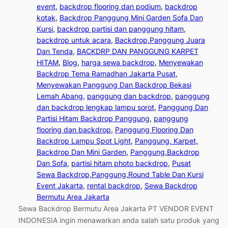
event
, 
backdrop flooring dan podium
, 
backdrop
kotak
, 
Backdrop Panggung Mini Garden Sofa Dan
Kursi
, 
backdrop partisi dan panggung hitam
, 
backdrop untuk acara
, 
Backdrop,Panggung Juara
Dan Tenda
, 
BACKDRP DAN PANGGUNG KARPET
HITAM
, 
Blog
, 
harga sewa backdrop
, 
Menyewakan
Backdrop Tema Ramadhan Jakarta Pusat
, 
Menyewakan Panggung Dan Backdrop Bekasi
Lemah Abang
, 
panggung dan backdrop
, 
panggung
dan backdrop lengkap lampu sorot
, 
Panggung Dan
Partisi Hitam Backdrop Panggung
, 
panggung
flooring dan backdrop
, 
Panggung Flooring Dan
Backdrop Lampu Spot Light
, 
Panggung, Karpet,
Backdrop Dan Mini Garden
, 
Panggung,Backdrop
Dan Sofa
, 
partisi hitam photo backdrop
, 
Pusat
Sewa Backdrop,Panggung,Round Table Dan Kursi
Event Jakarta
, 
rental backdrop
, 
Sewa Backdrop
Bermutu Area Jakarta
Sewa Backdrop Bermutu Area Jakarta PT VENDOR EVENT
INDONESIA ingin menawarkan anda salah satu produk yang