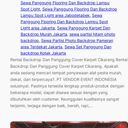
Sewa Panggung Flooring Dan Backdrop Lampu
Spot Light
, 
Sewa Panggung Flooring Dan Backdrop
Lampu Spot Light area Jabodetabek
, 
Sewa
Panggung Flooring Dan Backdrop Lampu Spot
Light area Jakarta
, 
Sewa Panggung Karpet Dan
Backdrop Murah Jakarta
, 
sewa partisi hitam photo
backdrop
, 
Sewa Partisi Photo Backdrop Pameran
area Terdekat Jakarta
, 
Sewa Set Panggung Dan
backdrop Kotak Jakarta
Rental Backdrop Dan Panggung Cover Karpet Cikarang Rental
Backdrop Dan Panggung Cover Karpet Cikarang. Apakah
anda sedang mencari tempat penyewaan alat pesta murah,
dekat, dan terpercaya?. PT VENDOR EVENT INDONESIA
solusinya!. Pastinya tersedia lengkap produk-produk dengan
beberapa model, dapat disewa sesuai dengan yang
dibutuhkan oleh custemer. Keunggulan kualitasnya sangat
terjamin, terjaga dengan baik, bersih, rapi,…