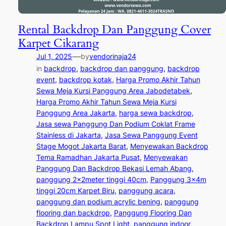
Rental Backdrop Dan Panggung Cover
Karpet Cikarang
—
Jul 1, 2025
by
vendorinaja24
in
backdrop
, 
backdrop dan panggung
, 
backdrop
event
, 
backdrop kotak
, 
Harga Promo Akhir Tahun
Sewa Meja Kursi Panggung Area Jabodetabek
, 
Harga Promo Akhir Tahun Sewa Meja Kursi
Panggung Area Jakarta
, 
harga sewa backdrop
, 
Jasa sewa Panggung Dan Podium Coklat Frame
Stainless di Jakarta
, 
Jasa Sewa Panggung Event
Stage Mogot Jakarta Barat
, 
Menyewakan Backdrop
Tema Ramadhan Jakarta Pusat
, 
Menyewakan
Panggung Dan Backdrop Bekasi Lemah Abang
, 
panggung 2x2meter tinggi 40cm
, 
Panggung 3x4m
tinggi 20cm Karpet Biru
, 
panggung acara
, 
panggung dan podium acrylic bening
, 
panggung
flooring dan backdrop
, 
Panggung Flooring Dan
Backdrop Lampu Spot Light
, 
panggung indoor
, 