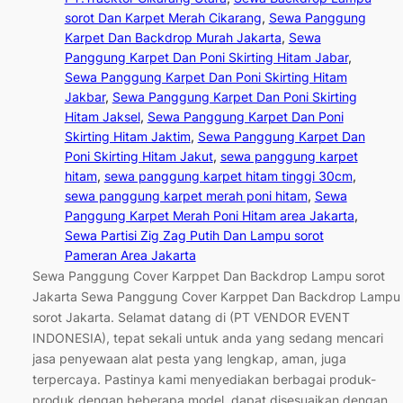
sorot Dan Karpet Merah Cikarang
, 
Sewa Panggung
Karpet Dan Backdrop Murah Jakarta
, 
Sewa
Panggung Karpet Dan Poni Skirting Hitam Jabar
, 
Sewa Panggung Karpet Dan Poni Skirting Hitam
Jakbar
, 
Sewa Panggung Karpet Dan Poni Skirting
Hitam Jaksel
, 
Sewa Panggung Karpet Dan Poni
Skirting Hitam Jaktim
, 
Sewa Panggung Karpet Dan
Poni Skirting Hitam Jakut
, 
sewa panggung karpet
hitam
, 
sewa panggung karpet hitam tinggi 30cm
, 
sewa panggung karpet merah poni hitam
, 
Sewa
Panggung Karpet Merah Poni Hitam area Jakarta
, 
Sewa Partisi Zig Zag Putih Dan Lampu sorot
Pameran Area Jakarta
Sewa Panggung Cover Karppet Dan Backdrop Lampu sorot
Jakarta Sewa Panggung Cover Karppet Dan Backdrop Lampu
sorot Jakarta. Selamat datang di (PT VENDOR EVENT
INDONESIA), tepat sekali untuk anda yang sedang mencari
jasa penyewaan alat pesta yang lengkap, aman, juga
terpercaya. Pastinya kami menyediakan berbagai produk-
produk dengan beberapa model, dapat disesuaikan dengan