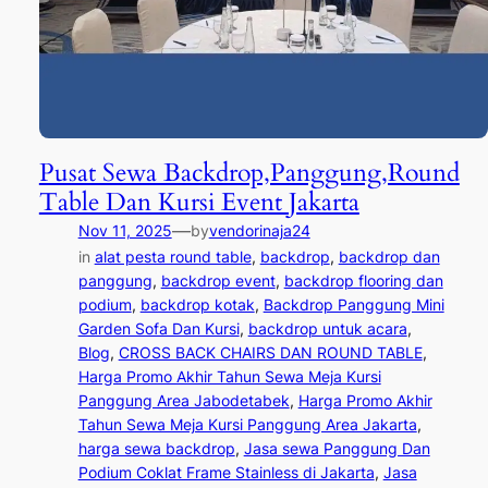
Pusat Sewa Backdrop,Panggung,Round
Table Dan Kursi Event Jakarta
—
Nov 11, 2025
by
vendorinaja24
in
alat pesta round table
, 
backdrop
, 
backdrop dan
panggung
, 
backdrop event
, 
backdrop flooring dan
podium
, 
backdrop kotak
, 
Backdrop Panggung Mini
Garden Sofa Dan Kursi
, 
backdrop untuk acara
, 
Blog
, 
CROSS BACK CHAIRS DAN ROUND TABLE
, 
Harga Promo Akhir Tahun Sewa Meja Kursi
Panggung Area Jabodetabek
, 
Harga Promo Akhir
Tahun Sewa Meja Kursi Panggung Area Jakarta
, 
harga sewa backdrop
, 
Jasa sewa Panggung Dan
Podium Coklat Frame Stainless di Jakarta
, 
Jasa