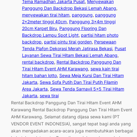
Tema Ramadhan Jakarta Pusat
, 
Menyewakan
Panggung Dan Backdrop Bekasi Lemah Abang
, 
menyewakan tirai hitam
, 
panggung
, 
panggung
2x2meter tinggi 40cm
, 
Panggung 3x4m tinggi
20cm Karpet Biru
, 
Panggung Flooring Dan
Backdrop Lampu Spot Light
, 
partisi hitam photo
backdrop
, 
partisi pintu tirai gorden
, 
Persewaan
Tenda Plafon Dekorasi Merah Jatirasa Bekasi
, 
Pusat
Layanan Sewa Tirai Hitam Bekasi Lemah Abang
, 
rental backdrop
, 
Rental Backdrop Panggung Dan
Tirai Hitam Event AHM Karawang
, 
sewa kain tirai
hitam bahan lotto
, 
Sewa Meja Kursi Dan Tirai Hitam
Jakarta
, 
Sewa Sofa Putih Dan Tirai Putih Filamin
Area Jakarta
, 
Sewa Tenda Sarnavil 5×5 Tirai Hitam
Jakarta
, 
sewa tirai
Rental Backdrop Panggung Dan Tirai Hitam Event AHM
Karawang Rental Backdrop Panggung Dan Tirai Hitam Event
AHM Karawang. Selamat datang dijasa sewa kami (PT
VENDOR EVENT INDONESIA), sangat tepat bagi anda yang
akan mengadakan acara-acara juga membutuhkan berbagai