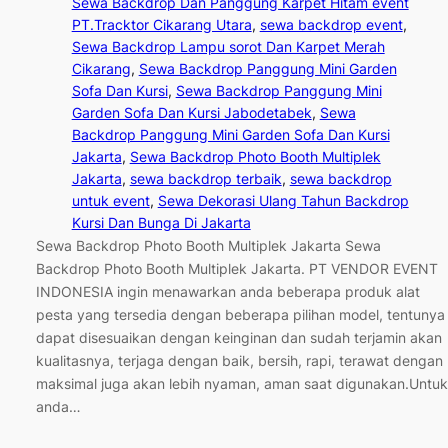
Sewa Backdrop Dan Panggung Karpet Hitam event
PT.Tracktor Cikarang Utara
, 
sewa backdrop event
, 
Sewa Backdrop Lampu sorot Dan Karpet Merah
Cikarang
, 
Sewa Backdrop Panggung Mini Garden
Sofa Dan Kursi
, 
Sewa Backdrop Panggung Mini
Garden Sofa Dan Kursi Jabodetabek
, 
Sewa
Backdrop Panggung Mini Garden Sofa Dan Kursi
Jakarta
, 
Sewa Backdrop Photo Booth Multiplek
Jakarta
, 
sewa backdrop terbaik
, 
sewa backdrop
untuk event
, 
Sewa Dekorasi Ulang Tahun Backdrop
Kursi Dan Bunga Di Jakarta
Sewa Backdrop Photo Booth Multiplek Jakarta Sewa
Backdrop Photo Booth Multiplek Jakarta. PT VENDOR EVENT
INDONESIA ingin menawarkan anda beberapa produk alat
pesta yang tersedia dengan beberapa pilihan model, tentunya
dapat disesuaikan dengan keinginan dan sudah terjamin akan
kualitasnya, terjaga dengan baik, bersih, rapi, terawat dengan
maksimal juga akan lebih nyaman, aman saat digunakan.Untuk
anda…