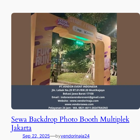
Sewa Backdrop Photo Booth Multiplek
Jakarta
—
Sep 22, 2025
by
vendorinaja24