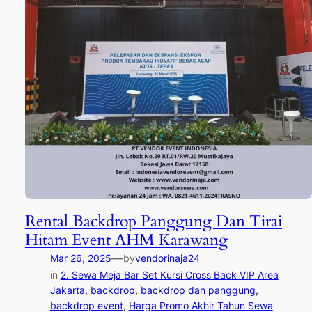
Rental Backdrop Panggung Dan Tirai
Hitam Event AHM Karawang
—
Mar 26, 2025
by
vendorinaja24
in
2. Sewa Meja Bar Set Kursi Cross Back VIP Area
Jakarta
, 
backdrop
, 
backdrop dan panggung
, 
backdrop event
, 
Harga Promo Akhir Tahun Sewa