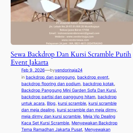
Sewa Backdrop Dan Kursi Scramble Putih
Event Jakarta
—
Feb 9, 2026
by
vendorinaja24
in
backdrop dan panggung
, 
backdrop event
, 
backdrop flooring dan podium
, 
backdrop kotak
, 
Backdrop Panggung Mini Garden Sofa Dan Kursi
, 
backdrop partisi dan panggung hitam
, 
backdrop
untuk acara
, 
Blog
, 
kursi scramble
, 
kursi scramble
dan meja dealing
, 
kursi scramble dan meja dirmy
, 
meja dirmy dan kursi scramble
, 
Meja Vip Dealing
Kaca Set Kursi Scramble
, 
Menyewakan Backdrop
Tema Ramadhan Jakarta Pusat
, 
Menyewakan