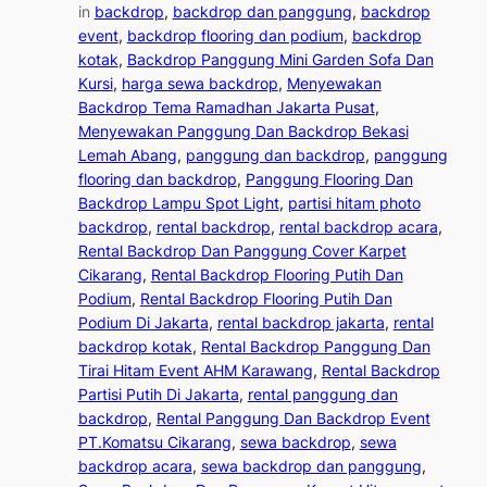
in
backdrop
, 
backdrop dan panggung
, 
backdrop
event
, 
backdrop flooring dan podium
, 
backdrop
kotak
, 
Backdrop Panggung Mini Garden Sofa Dan
Kursi
, 
harga sewa backdrop
, 
Menyewakan
Backdrop Tema Ramadhan Jakarta Pusat
, 
Menyewakan Panggung Dan Backdrop Bekasi
Lemah Abang
, 
panggung dan backdrop
, 
panggung
flooring dan backdrop
, 
Panggung Flooring Dan
Backdrop Lampu Spot Light
, 
partisi hitam photo
backdrop
, 
rental backdrop
, 
rental backdrop acara
, 
Rental Backdrop Dan Panggung Cover Karpet
Cikarang
, 
Rental Backdrop Flooring Putih Dan
Podium
, 
Rental Backdrop Flooring Putih Dan
Podium Di Jakarta
, 
rental backdrop jakarta
, 
rental
backdrop kotak
, 
Rental Backdrop Panggung Dan
Tirai Hitam Event AHM Karawang
, 
Rental Backdrop
Partisi Putih Di Jakarta
, 
rental panggung dan
backdrop
, 
Rental Panggung Dan Backdrop Event
PT.Komatsu Cikarang
, 
sewa backdrop
, 
sewa
backdrop acara
, 
sewa backdrop dan panggung
, 