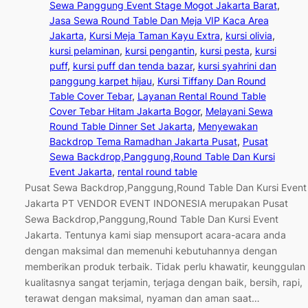
Sewa Panggung Event Stage Mogot Jakarta Barat
, 
Jasa Sewa Round Table Dan Meja VIP Kaca Area
Jakarta
, 
Kursi Meja Taman Kayu Extra
, 
kursi olivia
, 
kursi pelaminan
, 
kursi pengantin
, 
kursi pesta
, 
kursi
puff
, 
kursi puff dan tenda bazar
, 
kursi syahrini dan
panggung karpet hijau
, 
Kursi Tiffany Dan Round
Table Cover Tebar
, 
Layanan Rental Round Table
Cover Tebar Hitam Jakarta Bogor
, 
Melayani Sewa
Round Table Dinner Set Jakarta
, 
Menyewakan
Backdrop Tema Ramadhan Jakarta Pusat
, 
Pusat
Sewa Backdrop,Panggung,Round Table Dan Kursi
Event Jakarta
, 
rental round table
Pusat Sewa Backdrop,Panggung,Round Table Dan Kursi Event
Jakarta PT VENDOR EVENT INDONESIA merupakan Pusat
Sewa Backdrop,Panggung,Round Table Dan Kursi Event
Jakarta. Tentunya kami siap mensuport acara-acara anda
dengan maksimal dan memenuhi kebutuhannya dengan
memberikan produk terbaik. Tidak perlu khawatir, keunggulan
kualitasnya sangat terjamin, terjaga dengan baik, bersih, rapi,
terawat dengan maksimal, nyaman dan aman saat…