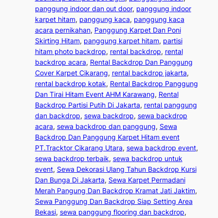
panggung indoor dan out door
, 
panggung indoor
karpet hitam
, 
panggung kaca
, 
panggung kaca
acara pernikahan
, 
Panggung Karpet Dan Poni
Skirting Hitam
, 
panggung karpet hitam
, 
partisi
hitam photo backdrop
, 
rental backdrop
, 
rental
backdrop acara
, 
Rental Backdrop Dan Panggung
Cover Karpet Cikarang
, 
rental backdrop jakarta
, 
rental backdrop kotak
, 
Rental Backdrop Panggung
Dan Tirai Hitam Event AHM Karawang
, 
Rental
Backdrop Partisi Putih Di Jakarta
, 
rental panggung
dan backdrop
, 
sewa backdrop
, 
sewa backdrop
acara
, 
sewa backdrop dan panggung
, 
Sewa
Backdrop Dan Panggung Karpet Hitam event
PT.Tracktor Cikarang Utara
, 
sewa backdrop event
, 
sewa backdrop terbaik
, 
sewa backdrop untuk
event
, 
Sewa Dekorasi Ulang Tahun Backdrop Kursi
Dan Bunga Di Jakarta
, 
Sewa Karpet Permadani
Merah Pangung Dan Backdrop Kramat Jati Jaktim
, 
Sewa Panggung Dan Backdrop Siap Setting Area
Bekasi
, 
sewa panggung flooring dan backdrop
, 