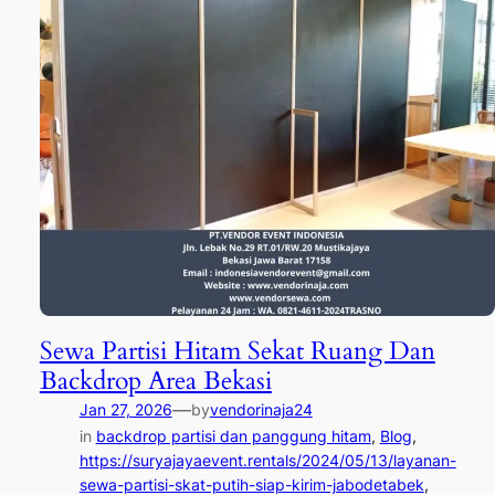
Sewa Partisi Hitam Sekat Ruang Dan
Backdrop Area Bekasi
—
Jan 27, 2026
by
vendorinaja24
in
backdrop partisi dan panggung hitam
, 
Blog
, 
https://suryajayaevent.rentals/2024/05/13/layanan-
sewa-partisi-skat-putih-siap-kirim-jabodetabek
, 