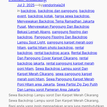
—
Jul 2, 2025
by
vendorinaja24
in
backdrop
, 
backdrop dan panggung
, 
backdrop
event
, 
backdrop kotak
, 
harga sewa backdrop
, 
Menyewakan Backdrop Tema Ramadhan Jakarta
Pusat
, 
Menyewakan Panggung Dan Backdrop
Bekasi Lemah Abang
, 
panggung flooring dan
backdrop
, 
Panggung Flooring Dan Backdrop
Lampu Spot Light
, 
panggung karpet merah poni
hitam
, 
partisi hitam photo backdrop
, 
rental
backdrop
, 
rental backdrop acara
, 
Rental Backdrop
Dan Panggung Cover Karpet Cikarang
, 
rental
backdrop jakarta
, 
rental panggung karpet merah
poni hitam
, 
Sewa Backdrop Lampu sorot Dan
Karpet Merah Cikarang
, 
sewa panggung karpet
merah poni hitam
, 
Sewa Panggung Karpet Merah
Poni Hitam area Jakarta
, 
Sewa Partisi Zig Zag Putih
Dan Lampu sorot Pameran Area Jakarta
Sewa Backdrop Lampu sorot Dan Karpet Merah Cikarang
Sewa Backdrop Lampu sorot Dan Karpet Merah Cikarang.
Bagi anda yang ingin mengadakan acara juga membutuhkan