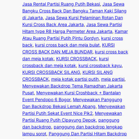
Jasa Rental Partisi Ruang Putih Bekasi
, 
Jasa Sewa
Bangku Cross Back Dan Bangku Taman Kaki Silang
di Jakarta
, 
Jasa Sewa Kursi Pelaminan Rotan Dan
Kursi Cross Back Area Jakarta
, 
Jasa Sewa Partisi
Hitam type R8 Harga Permeter Area Jakarta
, 
Kamar
Atau Ruang Partisi Putih Pintu Gordyn
, 
kursi cross
back
, 
kursi cross back dan meja bulat
, 
KURSI
CROSS BACK DAN MEJA BUNDAR
, 
kursi cross back
dan meja kotak
, 
KURSI CROSSBACK
, 
kursi
crossback dan meja kotak
, 
kursi crossback kayu
, 
KURSI CROSSBACK SILANG
, 
KURSI SILANG
CROSSBACK
, 
meja kotak partisi putih
, 
meja partisi
, 
Menyewakan Backdrop Tema Ramadhan Jakarta
Pusat
, 
Menyewakan Kursi Croshback + Bantalan
Event Pendopo 6 Bogor
, 
Menyewakan Panggung
Dan Backdrop Bekasi Lemah Abang
, 
Menyewakan
Partisi Putih Sekat Event Nice Pik2
, 
Menyewakan
Partisi Ruang Putih Cipayung Depok
, 
panggung
dan backdrop
, 
panggung dan backdrop lengkap
lampu sorot
, 
Panggung Dan Partisi Hitam Backdrop