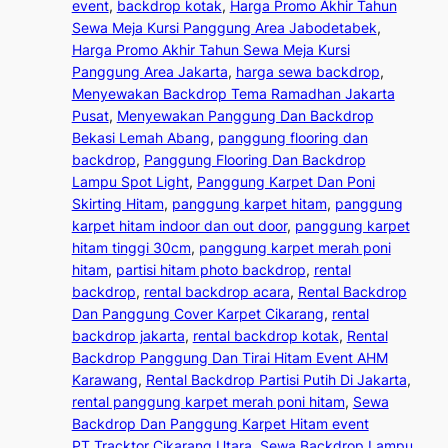
event
, 
backdrop kotak
, 
Harga Promo Akhir Tahun
Sewa Meja Kursi Panggung Area Jabodetabek
, 
Harga Promo Akhir Tahun Sewa Meja Kursi
Panggung Area Jakarta
, 
harga sewa backdrop
, 
Menyewakan Backdrop Tema Ramadhan Jakarta
Pusat
, 
Menyewakan Panggung Dan Backdrop
Bekasi Lemah Abang
, 
panggung flooring dan
backdrop
, 
Panggung Flooring Dan Backdrop
Lampu Spot Light
, 
Panggung Karpet Dan Poni
Skirting Hitam
, 
panggung karpet hitam
, 
panggung
karpet hitam indoor dan out door
, 
panggung karpet
hitam tinggi 30cm
, 
panggung karpet merah poni
hitam
, 
partisi hitam photo backdrop
, 
rental
backdrop
, 
rental backdrop acara
, 
Rental Backdrop
Dan Panggung Cover Karpet Cikarang
, 
rental
backdrop jakarta
, 
rental backdrop kotak
, 
Rental
Backdrop Panggung Dan Tirai Hitam Event AHM
Karawang
, 
Rental Backdrop Partisi Putih Di Jakarta
, 
rental panggung karpet merah poni hitam
, 
Sewa
Backdrop Dan Panggung Karpet Hitam event
PT.Tracktor Cikarang Utara
, 
Sewa Backdrop Lampu