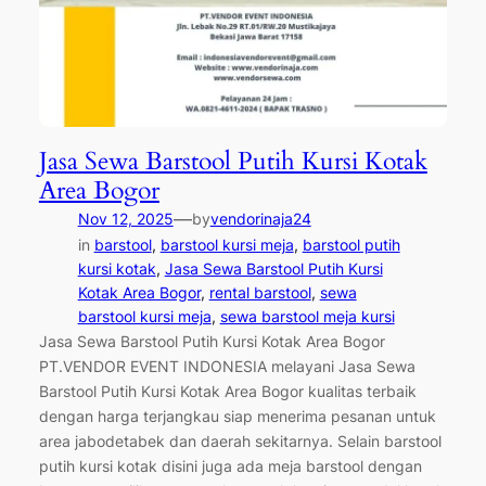
Jasa Sewa Barstool Putih Kursi Kotak
Area Bogor
—
Nov 12, 2025
by
vendorinaja24
in
barstool
, 
barstool kursi meja
, 
barstool putih
kursi kotak
, 
Jasa Sewa Barstool Putih Kursi
Kotak Area Bogor
, 
rental barstool
, 
sewa
barstool kursi meja
, 
sewa barstool meja kursi
Jasa Sewa Barstool Putih Kursi Kotak Area Bogor
PT.VENDOR EVENT INDONESIA melayani Jasa Sewa
Barstool Putih Kursi Kotak Area Bogor kualitas terbaik
dengan harga terjangkau siap menerima pesanan untuk
area jabodetabek dan daerah sekitarnya. Selain barstool
putih kursi kotak disini juga ada meja barstool dengan