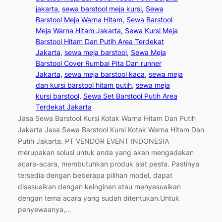
jakarta
, 
sewa barstool meja kursi
, 
Sewa
Barstool Meja Warna Hitam
, 
Sewa Barstool
Meja Warna Hitam Jakarta
, 
Sewa Kursi Meja
Barstool Hitam Dan Putih Area Terdekat
Jakarta
, 
sewa meja barstool
, 
Sewa Meja
Barstool Cover Rumbai Pita Dan runner
Jakarta
, 
sewa meja barstool kaca
, 
sewa meja
dan kursi barstool hitam putih
, 
sewa meja
kursi barstool
, 
Sewa Set Barstool Putih Area
Terdekat Jakarta
Jasa Sewa Barstool Kursi Kotak Warna Hitam Dan Putih
Jakarta Jasa Sewa Barstool Kursi Kotak Warna Hitam Dan
Putih Jakarta. PT VENDOR EVENT INDONESIA
merupakan solusi untuk anda yang akan mengadakan
acara-acara, membutuhkan produk alat pesta. Pastinya
tersedia dengan beberapa pilihan model, dapat
disesuaikan dengan keinginan atau menyesuaikan
dengan tema acara yang sudah ditentukan.Untuk
penyewaanya,…