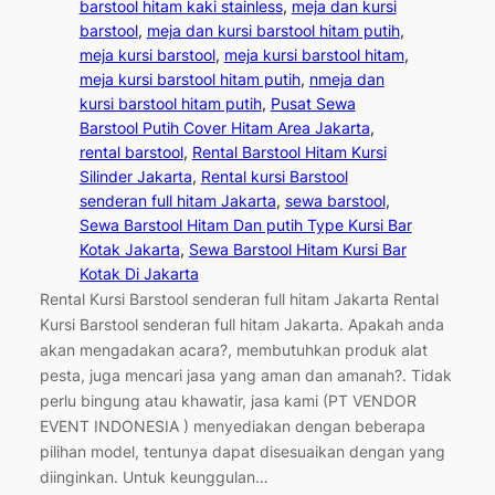
barstool hitam kaki stainless
, 
meja dan kursi
barstool
, 
meja dan kursi barstool hitam putih
, 
meja kursi barstool
, 
meja kursi barstool hitam
, 
meja kursi barstool hitam putih
, 
nmeja dan
kursi barstool hitam putih
, 
Pusat Sewa
Barstool Putih Cover Hitam Area Jakarta
, 
rental barstool
, 
Rental Barstool Hitam Kursi
Silinder Jakarta
, 
Rental kursi Barstool
senderan full hitam Jakarta
, 
sewa barstool
, 
Sewa Barstool Hitam Dan putih Type Kursi Bar
Kotak Jakarta
, 
Sewa Barstool Hitam Kursi Bar
Kotak Di Jakarta
Rental Kursi Barstool senderan full hitam Jakarta Rental
Kursi Barstool senderan full hitam Jakarta. Apakah anda
akan mengadakan acara?, membutuhkan produk alat
pesta, juga mencari jasa yang aman dan amanah?. Tidak
perlu bingung atau khawatir, jasa kami (PT VENDOR
EVENT INDONESIA ) menyediakan dengan beberapa
pilihan model, tentunya dapat disesuaikan dengan yang
diinginkan. Untuk keunggulan…