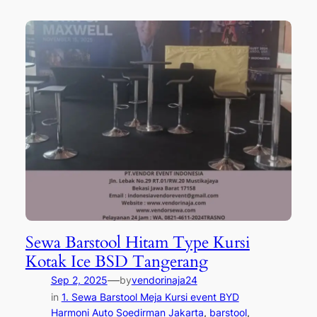
Sewa Barstool Hitam Type Kursi
Kotak Ice BSD Tangerang
—
Sep 2, 2025
by
vendorinaja24
in
1. Sewa Barstool Meja Kursi event BYD
Harmoni Auto Soedirman Jakarta
, 
barstool
, 