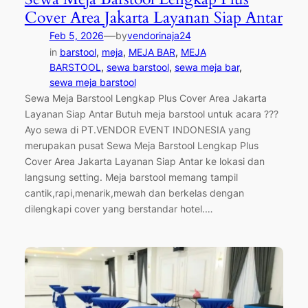
Cover Area Jakarta Layanan Siap Antar
—
Feb 5, 2026
by
vendorinaja24
in
barstool
, 
meja
, 
MEJA BAR
, 
MEJA
BARSTOOL
, 
sewa barstool
, 
sewa meja bar
, 
sewa meja barstool
Sewa Meja Barstool Lengkap Plus Cover Area Jakarta
Layanan Siap Antar Butuh meja barstool untuk acara ???
Ayo sewa di PT.VENDOR EVENT INDONESIA yang
merupakan pusat Sewa Meja Barstool Lengkap Plus
Cover Area Jakarta Layanan Siap Antar ke lokasi dan
langsung setting. Meja barstool memang tampil
cantik,rapi,menarik,mewah dan berkelas dengan
dilengkapi cover yang berstandar hotel.…