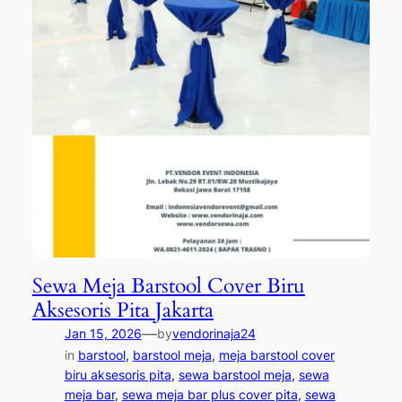
Sewa Meja Barstool Cover Biru
Aksesoris Pita Jakarta
—
Jan 15, 2026
by
vendorinaja24
in
barstool
, 
barstool meja
, 
meja barstool cover
biru aksesoris pita
, 
sewa barstool meja
, 
sewa
meja bar
, 
sewa meja bar plus cover pita
, 
sewa