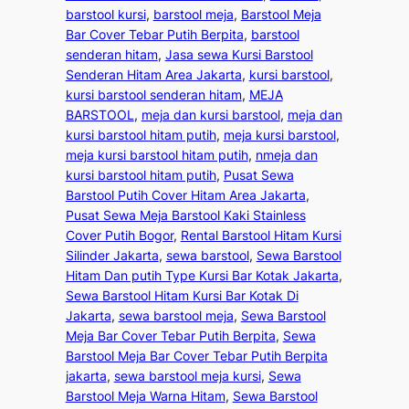
barstool kursi
, 
barstool meja
, 
Barstool Meja
Bar Cover Tebar Putih Berpita
, 
barstool
senderan hitam
, 
Jasa sewa Kursi Barstool
Senderan Hitam Area Jakarta
, 
kursi barstool
, 
kursi barstool senderan hitam
, 
MEJA
BARSTOOL
, 
meja dan kursi barstool
, 
meja dan
kursi barstool hitam putih
, 
meja kursi barstool
, 
meja kursi barstool hitam putih
, 
nmeja dan
kursi barstool hitam putih
, 
Pusat Sewa
Barstool Putih Cover Hitam Area Jakarta
, 
Pusat Sewa Meja Barstool Kaki Stainless
Cover Putih Bogor
, 
Rental Barstool Hitam Kursi
Silinder Jakarta
, 
sewa barstool
, 
Sewa Barstool
Hitam Dan putih Type Kursi Bar Kotak Jakarta
, 
Sewa Barstool Hitam Kursi Bar Kotak Di
Jakarta
, 
sewa barstool meja
, 
Sewa Barstool
Meja Bar Cover Tebar Putih Berpita
, 
Sewa
Barstool Meja Bar Cover Tebar Putih Berpita
jakarta
, 
sewa barstool meja kursi
, 
Sewa
Barstool Meja Warna Hitam
, 
Sewa Barstool