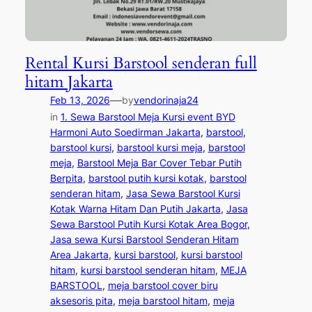
Rental Kursi Barstool senderan full
hitam Jakarta
—
Feb 13, 2026
by
vendorinaja24
in
1. Sewa Barstool Meja Kursi event BYD
Harmoni Auto Soedirman Jakarta
, 
barstool
, 
barstool kursi
, 
barstool kursi meja
, 
barstool
meja
, 
Barstool Meja Bar Cover Tebar Putih
Berpita
, 
barstool putih kursi kotak
, 
barstool
senderan hitam
, 
Jasa Sewa Barstool Kursi
Kotak Warna Hitam Dan Putih Jakarta
, 
Jasa
Sewa Barstool Putih Kursi Kotak Area Bogor
, 
Jasa sewa Kursi Barstool Senderan Hitam
Area Jakarta
, 
kursi barstool
, 
kursi barstool
hitam
, 
kursi barstool senderan hitam
, 
MEJA
BARSTOOL
, 
meja barstool cover biru
aksesoris pita
, 
meja barstool hitam
, 
meja