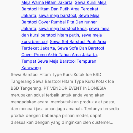
Meja Warna Hitam Jakarta
, 
Sewa Kursi Meja
Barstool Hitam Dan Putih Area Terdekat
Jakarta
, 
sewa meja barstool
, 
Sewa Meja
Barstool Cover Rumbai Pita Dan runner
Jakarta
, 
sewa meja barstool kaca
, 
sewa meja
dan kursi barstool hitam putih
, 
sewa meja
kursi barstool
, 
Sewa Set Barstool Putih Area
Terdekat Jakarta
, 
Sewa Sofa Dan Barstool
Cover Promo Akhir Tahun Area Jakarta
, 
Tempat Sewa Meja Barstool Tempuran
Karawang
Sewa Barstool Hitam Type Kursi Kotak Ice BSD
Tangerang Sewa Barstool Hitam Type Kursi Kotak Ice
BSD Tangerang. PT VENDOR EVENT INDONESIA
merupakan solusi terbaik untuk anda yang akan
mengadakan acara, membutuhkan produk alat pesta,
dan mencari jasa aman juga amanah. Tentunya tersedia
produk dengen beberapa pilihan model, dapat
disesuaikan dengan yang diinginkan oleh custemer…