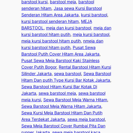
barstool kursi
, 
barstool meja
, 
barstool
senderan hitam
, 
Jasa sewa Kursi Barstool
Senderan Hitam Area Jakarta
, 
kursi barstool
, 
kursi barstool senderan hitam
, 
MEJA
BARSTOOL
, 
meja dan kursi barstool
, 
meja dan
kursi barstool hitam putih
, 
meja kursi barstool
, 
meja kursi barstool hitam putih
, 
nmeja dan
kursi barstool hitam putih
, 
Pusat Sewa
Barstool Putih Cover Hitam Area Jakarta
, 
Pusat Sewa Meja Barstool Kaki Stainless
Cover Putih Bogor
, 
Rental Barstool Hitam Kursi
Silinder Jakarta
, 
sewa barstool
, 
Sewa Barstool
Hitam Dan putih Type Kursi Bar Kotak Jakarta
, 
Sewa Barstool Hitam Kursi Bar Kotak Di
Jakarta
, 
sewa barstool meja
, 
sewa barstool
meja kursi
, 
Sewa Barstool Meja Warna Hitam
, 
Sewa Barstool Meja Warna Hitam Jakarta
, 
Sewa Kursi Meja Barstool Hitam Dan Putih
Area Terdekat Jakarta
, 
sewa meja barstool
, 
Sewa Meja Barstool Cover Rumbai Pita Dan
runner Jakarta
, 
sewa meja barstool kaca
, 