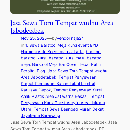
Jasa Sewa Torn Tempat wudhu Area
Jabodetabek
—
Nov 25, 2025
by
vendorinaja24
in
1. Sewa Barstool Meja Kursi event BYD
Harmoni Auto Soedirman Jakarta
, 
barstool
, 
barstool kursi
, 
barstool kursi meja
, 
barstool
meja
, 
Barstool Meja Bar Cover Tebar Putih
Berpita
, 
Blog
, 
Jasa Sewa Torn Tempat wudhu
Area Jabodetabek
, 
Tempat Penyewaan
Karpet Permadani Bahan Tebal Lembut
Ratujaya Depok
, 
Tempat Penyewaan Kursi
Anak Plastik Area Jatiwarna Bekasi
, 
Tempat
Penyewaan Kursi Ghost Acrylic Area Jakarta
Utara
, 
Tempat Sewa Beanbag Murah Dekat
Jayakerta Karawang
Jasa Sewa Torn Tempat wudhu Area Jabodetabek Jasa
Sewa Torn Tempat wudhu Area Jabodetabek. PT