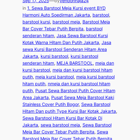
—
Sep 17, 2025
by
vendorinaja24
in
1. Sewa Barstool Meja Kursi event BYD
Harmoni Auto Soedirman Jakarta
, 
barstool
, 
barstool kursi
, 
barstool meja
, 
Barstool Meja
Bar Cover Tebar Putih Berpita
, 
barstool
senderan hitam
, 
Jasa Sewa Barstool Kursi
Kotak Warna Hitam Dan Putih Jakarta
, 
Jasa
sewa Kursi Barstool Senderan Hitam Area
Jakarta
, 
kursi barstool
, 
kursi barstool
senderan hitam
, 
MEJA BARSTOOL
, 
meja dan
kursi barstool
, 
meja dan kursi barstool hitam
putih
, 
meja kursi barstool
, 
meja kursi barstool
hitam putih
, 
nmeja dan kursi barstool hitam
putih
, 
Pusat Sewa Barstool Putih Cover Hitam
Area Jakarta
, 
Pusat Sewa Meja Barstool Kaki
Stainless Cover Putih Bogor
, 
Sewa Barstool
Hitam Dan putih Type Kursi Bar Kotak Jakarta
, 
Sewa Barstool Hitam Kursi Bar Kotak Di
Jakarta
, 
sewa barstool meja
, 
Sewa Barstool
Meja Bar Cover Tebar Putih Berpita
, 
Sewa
Barstool Meja Bar Cover Tebar Putih Berpita