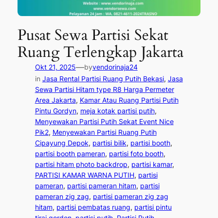
Pusat Sewa Partisi Sekat
Ruang Terlengkap Jakarta
—
Okt 21, 2025
by
vendorinaja24
in
Jasa Rental Partisi Ruang Putih Bekasi
, 
Jasa
Sewa Partisi Hitam type R8 Harga Permeter
Area Jakarta
, 
Kamar Atau Ruang Partisi Putih
Pintu Gordyn
, 
meja kotak partisi putih
, 
Menyewakan Partisi Putih Sekat Event Nice
Pik2
, 
Menyewakan Partisi Ruang Putih
Cipayung Depok
, 
partisi bilik
, 
partisi booth
, 
partisi booth pameran
, 
partisi foto booth
, 
partisi hitam photo backdrop
, 
partisi kamar
, 
PARTISI KAMAR WARNA PUTIH
, 
partisi
pameran
, 
partisi pameran hitam
, 
partisi
pameran zig zag
, 
partisi pameran zig zag
hitam
, 
partisi pembatas ruang
, 
partisi pintu
tirai gorden
, 
partisi putih
, 
Partisi Putih