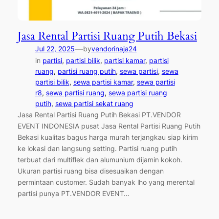
Jasa Rental Partisi Ruang Putih Bekasi
—
Jul 22, 2025
by
vendorinaja24
in
partisi
, 
partisi bilik
, 
partisi kamar
, 
partisi
ruang
, 
partisi ruang putih
, 
sewa partisi
, 
sewa
partisi bilik
, 
sewa partisi kamar
, 
sewa partisi
r8
, 
sewa partisi ruang
, 
sewa partisi ruang
putih
, 
sewa partisi sekat ruang
Jasa Rental Partisi Ruang Putih Bekasi PT.VENDOR
EVENT INDONESIA pusat Jasa Rental Partisi Ruang Putih
Bekasi kualitas bagus harga murah terjangkau siap kirim
ke lokasi dan langsung setting. Partisi ruang putih
terbuat dari multiflek dan alumunium dijamin kokoh.
Ukuran partisi ruang bisa disesuaikan dengan
permintaan customer. Sudah banyak lho yang merental
partisi punya PT.VENDOR EVENT…