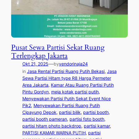
Pusat Sewa Partisi Sekat Ruang
Terlengkap Jakarta
—
Okt 21, 2025
by
vendorinaja24
in
Jasa Rental Partisi Ruang Putih Bekasi
, 
Jasa
Sewa Partisi Hitam type R8 Harga Permeter
Area Jakarta
, 
Kamar Atau Ruang Partisi Putih
Pintu Gordyn
, 
meja kotak partisi putih
, 
Menyewakan Partisi Putih Sekat Event Nice
Pik2
, 
Menyewakan Partisi Ruang Putih
Cipayung Depok
, 
partisi bilik
, 
partisi booth
, 
partisi booth pameran
, 
partisi foto booth
, 
partisi hitam photo backdrop
, 
partisi kamar
, 
PARTISI KAMAR WARNA PUTIH
, 
partisi