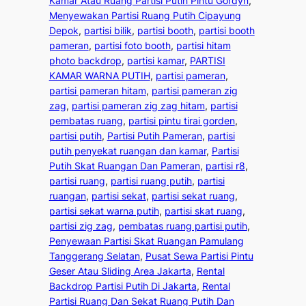
Kamar Atau Ruang Partisi Putih Pintu Gordyn
, 
Menyewakan Partisi Ruang Putih Cipayung
Depok
, 
partisi bilik
, 
partisi booth
, 
partisi booth
pameran
, 
partisi foto booth
, 
partisi hitam
photo backdrop
, 
partisi kamar
, 
PARTISI
KAMAR WARNA PUTIH
, 
partisi pameran
, 
partisi pameran hitam
, 
partisi pameran zig
zag
, 
partisi pameran zig zag hitam
, 
partisi
pembatas ruang
, 
partisi pintu tirai gorden
, 
partisi putih
, 
Partisi Putih Pameran
, 
partisi
putih penyekat ruangan dan kamar
, 
Partisi
Putih Skat Ruangan Dan Pameran
, 
partisi r8
, 
partisi ruang
, 
partisi ruang putih
, 
partisi
ruangan
, 
partisi sekat
, 
partisi sekat ruang
, 
partisi sekat warna putih
, 
partisi skat ruang
, 
partisi zig zag
, 
pembatas ruang partisi putih
, 
Penyewaan Partisi Skat Ruangan Pamulang
Tanggerang Selatan
, 
Pusat Sewa Partisi Pintu
Geser Atau Sliding Area Jakarta
, 
Rental
Backdrop Partisi Putih Di Jakarta
, 
Rental
Partisi Ruang Dan Sekat Ruang Putih Dan