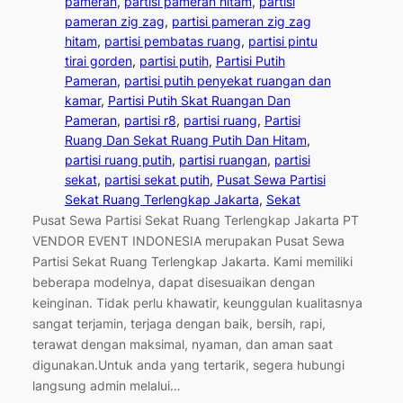
pameran
, 
partisi pameran hitam
, 
partisi
pameran zig zag
, 
partisi pameran zig zag
hitam
, 
partisi pembatas ruang
, 
partisi pintu
tirai gorden
, 
partisi putih
, 
Partisi Putih
Pameran
, 
partisi putih penyekat ruangan dan
kamar
, 
Partisi Putih Skat Ruangan Dan
Pameran
, 
partisi r8
, 
partisi ruang
, 
Partisi
Ruang Dan Sekat Ruang Putih Dan Hitam
, 
partisi ruang putih
, 
partisi ruangan
, 
partisi
sekat
, 
partisi sekat putih
, 
Pusat Sewa Partisi
Sekat Ruang Terlengkap Jakarta
, 
Sekat
Pusat Sewa Partisi Sekat Ruang Terlengkap Jakarta PT
VENDOR EVENT INDONESIA merupakan Pusat Sewa
Partisi Sekat Ruang Terlengkap Jakarta. Kami memiliki
beberapa modelnya, dapat disesuaikan dengan
keinginan. Tidak perlu khawatir, keunggulan kualitasnya
sangat terjamin, terjaga dengan baik, bersih, rapi,
terawat dengan maksimal, nyaman, dan aman saat
digunakan.Untuk anda yang tertarik, segera hubungi
langsung admin melalui…