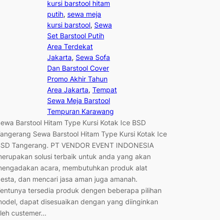
kursi barstool hitam
putih
, 
sewa meja
kursi barstool
, 
Sewa
Set Barstool Putih
Area Terdekat
Jakarta
, 
Sewa Sofa
Dan Barstool Cover
Promo Akhir Tahun
Area Jakarta
, 
Tempat
Sewa Meja Barstool
Tempuran Karawang
ewa Barstool Hitam Type Kursi Kotak Ice BSD
angerang Sewa Barstool Hitam Type Kursi Kotak Ice
BSD Tangerang. PT VENDOR EVENT INDONESIA
erupakan solusi terbaik untuk anda yang akan
engadakan acara, membutuhkan produk alat
esta, dan mencari jasa aman juga amanah.
entunya tersedia produk dengen beberapa pilihan
odel, dapat disesuaikan dengan yang diinginkan
leh custemer…