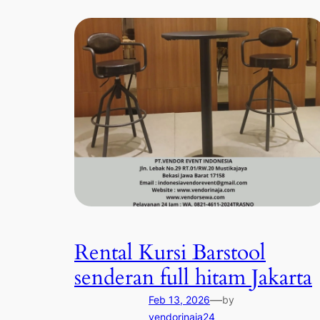
Rental Kursi Barstool
senderan full hitam Jakarta
—
Feb 13, 2026
by
vendorinaja24