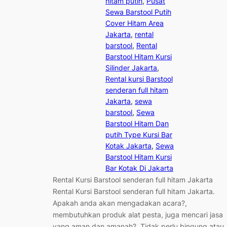
hitam putih
, 
Pusat
Sewa Barstool Putih
Cover Hitam Area
Jakarta
, 
rental
barstool
, 
Rental
Barstool Hitam Kursi
Silinder Jakarta
, 
Rental kursi Barstool
senderan full hitam
Jakarta
, 
sewa
barstool
, 
Sewa
Barstool Hitam Dan
putih Type Kursi Bar
Kotak Jakarta
, 
Sewa
Barstool Hitam Kursi
Bar Kotak Di Jakarta
Rental Kursi Barstool senderan full hitam Jakarta
Rental Kursi Barstool senderan full hitam Jakarta.
Apakah anda akan mengadakan acara?,
membutuhkan produk alat pesta, juga mencari jasa
yang aman dan amanah?. Tidak perlu bingung atau