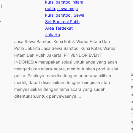
kursi barstool hitam
 )
putih
, 
sewa meja
kursi barstool
, 
Sewa
.
Set Barstool Putih
Area Terdekat
Jakarta
Jasa Sewa Barstool Kursi Kotak Warna Hitam Dan
Putih Jakarta Jasa Sewa Barstool Kursi Kotak Warna
Hitam Dan Putih Jakarta. PT VENDOR EVENT
INDONESIA merupakan solusi untuk anda yang akan
mengadakan acara-acara, membutuhkan produk alat
S
pesta. Pastinya tersedia dengan beberapa pilihan
T
model, dapat disesuaikan dengan keinginan atau
menyesuaikan dengan tema acara yang sudah
m
ditentukan.Untuk penyewaanya,…
m
p
T
m
o