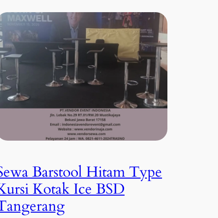
Sewa Barstool Hitam Type
Kursi Kotak Ice BSD
Tangerang