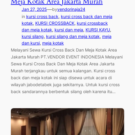
Meja Kotak Area Jakarta Murah
—
Jan 27, 2025
by
vendorinaja24
in
kursi cross back
, 
kursi cross back dan meja
kotak
, 
KURSI CROSSBACK
, 
kursi crossback
dan meja kotak
, 
kursi dan meja
, 
KURSI KAYU
, 
kursi silang
, 
kursi silang dan meja kotak
, 
meja
dan kursi
, 
meja kotak
Melayani Sewa Kursi Cross Back Dan Meja Kotak Area
Jakarta Murah PT.VENDOR EVENT INDONESIA Melayani
Sewa Kursi Cross Back Dan Meja Kotak Area Jakarta
Murah terjangkau untuk semua kalangan. Kursi cross
back dan meja kotak ini siap disewa untuk acara di
wilayah jabodetabek juga sekitarnya. Untuk kursi cross
back sandarannya berbentuk silang oleh karena itu…