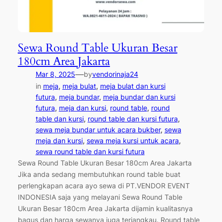
Sewa Round Table Ukuran Besar
180cm Area Jakarta
—
Mar 8, 2025
by
vendorinaja24
in
meja
, 
meja bulat
, 
meja bulat dan kursi
futura
, 
meja bundar
, 
meja bundar dan kursi
futura
, 
meja dan kursi
, 
round table
, 
round
table dan kursi
, 
round table dan kursi futura
, 
sewa meja bundar untuk acara bukber
, 
sewa
meja dan kursi
, 
sewa meja kursi untuk acara
, 
sewa round table dan kursi futura
Sewa Round Table Ukuran Besar 180cm Area Jakarta
Jika anda sedang membutuhkan round table buat
perlengkapan acara ayo sewa di PT.VENDOR EVENT
INDONESIA saja yang melayani Sewa Round Table
Ukuran Besar 180cm Area Jakarta dijamin kualitasnya
bagus dan harga sewanya juga terjangkau. Round table