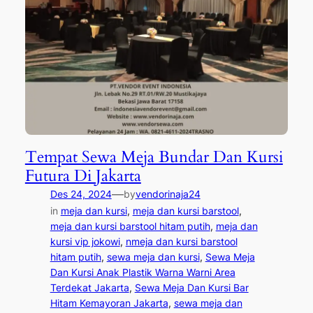
Tempat Sewa Meja Bundar Dan Kursi
Futura Di Jakarta
—
Des 24, 2024
by
vendorinaja24
in
meja dan kursi
, 
meja dan kursi barstool
, 
meja dan kursi barstool hitam putih
, 
meja dan
kursi vip jokowi
, 
nmeja dan kursi barstool
hitam putih
, 
sewa meja dan kursi
, 
Sewa Meja
Dan Kursi Anak Plastik Warna Warni Area
Terdekat Jakarta
, 
Sewa Meja Dan Kursi Bar
Hitam Kemayoran Jakarta
, 
sewa meja dan