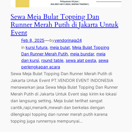
Sewa Meja Bulat Topping Dan
Runner Merah Putih di Jakarta Untuk
Event
—
Feb 8, 2025
by
vendorinaja24
in
kursi futura
, 
meja bulat
, 
Meja Bulat Topping
Dan Runner Merah Putih
, 
meja bundar
, 
meja
dan kursi
, 
round table
, 
sewa alat pesta
, 
sewa
perlengkapan acara
Sewa Meja Bulat Topping Dan Runner Merah Putih di
Jakarta Untuk Event PT.VENDOR EVENT INDONESIA
menawarkan jasa Sewa Meja Bulat Topping Dan Runner
Merah Putih di Jakarta Untuk Event siap kirim ke lokasi
dan langsung setting. Meja bulat terlihat sangat
cantik,rapi,menarik,mewah dan berkelas dengan
dilengkapi topping dan runner merah putih karena
topping juga runnernya mempunyai…