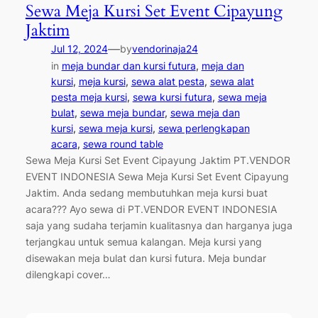
Sewa Meja Kursi Set Event Cipayung
Jaktim
—
Jul 12, 2024
by
vendorinaja24
in
meja bundar dan kursi futura
, 
meja dan
kursi
, 
meja kursi
, 
sewa alat pesta
, 
sewa alat
pesta meja kursi
, 
sewa kursi futura
, 
sewa meja
bulat
, 
sewa meja bundar
, 
sewa meja dan
kursi
, 
sewa meja kursi
, 
sewa perlengkapan
acara
, 
sewa round table
Sewa Meja Kursi Set Event Cipayung Jaktim PT.VENDOR
EVENT INDONESIA Sewa Meja Kursi Set Event Cipayung
Jaktim. Anda sedang membutuhkan meja kursi buat
acara??? Ayo sewa di PT.VENDOR EVENT INDONESIA
saja yang sudaha terjamin kualitasnya dan harganya juga
terjangkau untuk semua kalangan. Meja kursi yang
disewakan meja bulat dan kursi futura. Meja bundar
dilengkapi cover…