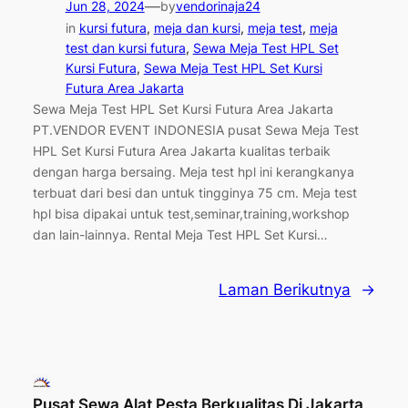
—
Jun 28, 2024
by
vendorinaja24
in
kursi futura
, 
meja dan kursi
, 
meja test
, 
meja
test dan kursi futura
, 
Sewa Meja Test HPL Set
Kursi Futura
, 
Sewa Meja Test HPL Set Kursi
Futura Area Jakarta
Sewa Meja Test HPL Set Kursi Futura Area Jakarta
PT.VENDOR EVENT INDONESIA pusat Sewa Meja Test
HPL Set Kursi Futura Area Jakarta kualitas terbaik
dengan harga bersaing. Meja test hpl ini kerangkanya
terbuat dari besi dan untuk tingginya 75 cm. Meja test
hpl bisa dipakai untuk test,seminar,training,workshop
dan lain-lainnya. Rental Meja Test HPL Set Kursi…
Laman Berikutnya
→
Pusat Sewa Alat Pesta Berkualitas Di Jakarta